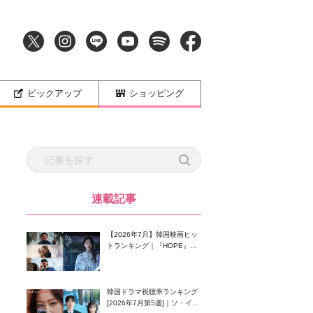
ピックアップ
ショッピング
連載記事
【2026年7月】韓国映画ヒッ
トランキング｜『HOPE』が
首位！8月公開の注目作は？
韓国ドラマ視聴率ランキング
[2026年7月第5週]｜ソ・イン