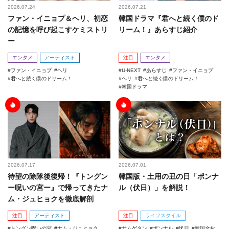
2026.07.24
2026.07.21
ファン・イニョプ＆ヘリ、初恋
韓国ドラマ『君へと続く僕のド
の記憶を呼び起こすケミストリ
リーム！』あらすじ紹介
ー
エンタメ
アーティスト
注目
エンタメ
ファン・イニョプ
ヘリ
U-NEXT
あらすじ
ファン・イニョプ
君へと続く僕のドリーム！
ヘリ
君へと続く僕のドリーム！
韓国ドラマ
2026.07.17
2026.07.01
待望の除隊後復帰！『トングン
韓国版・土用の丑の日「ポンナ
ー呪いの宮ー』で帰ってきたナ
ル（伏日）」を解説！
ム・ジュヒョクを徹底解剖
注目
アーティスト
注目
ライフスタイル
トングン呪いの宮
ナム・ジュヒョク
サムゲタン
ポンナル
伏日
韓国文化