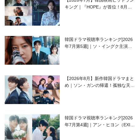
【2026年7月】韓国映画ヒットラン
キング｜『HOPE』が首位！8月公
開の注目作は？
韓国ドラマ視聴率ランキング[2026
年7月第5週]｜ソ・イングク主演の
ラブコメがついに最終回！
【2026年8月】新作韓国ドラマまと
め｜ソン・ガンの帰還！孤独な天才
高校生ピアニスト役
韓国ドラマ視聴率ランキング[2026
年7月第4週]｜アン・ヒヨン（EXID
ハニ）復帰作『愛が来る』に注目！