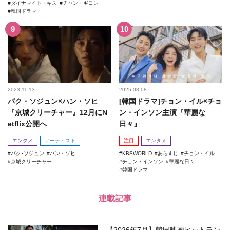
ダイナマイト・キス
チャン・ギヨン
韓国ドラマ
2023.11.13
2025.08.08
パク・ソジュン×ハン・ソヒ
[韓国ドラマ]チョン・イル×チョ
『京城クリーチャー』12月にN
ン・インソン主演『華麗な
etflix公開へ
日々』
エンタメ
アーティスト
注目
エンタメ
パク･ソジュン
ハン・ソヒ
KBSWORLD
あらすじ
チョン・イル
京城クリーチャー
チョン・インソン
華麗な日々
韓国ドラマ
連載記事