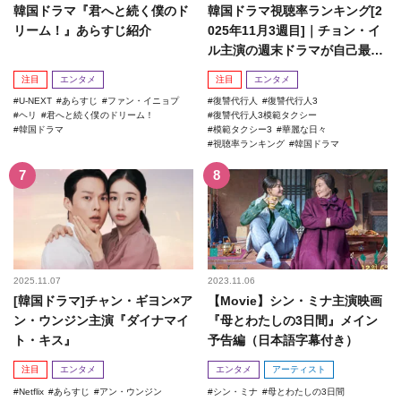
韓国ドラマ『君へと続く僕のド
韓国ドラマ視聴率ランキング[2
リーム！』あらすじ紹介
025年11月3週目]｜チョン・イ
ル主演の週末ドラマが自己最高
記録を更新！
注目
エンタメ
注目
エンタメ
U-NEXT
あらすじ
ファン・イニョプ
復讐代行人
復讐代行人3
ヘリ
君へと続く僕のドリーム！
復讐代行人3模範タクシー
韓国ドラマ
模範タクシー3
華麗な日々
視聴率ランキング
韓国ドラマ
2025.11.07
2023.11.06
[韓国ドラマ]チャン・ギヨン×ア
【Movie】シン・ミナ主演映画
ン・ウンジン主演『ダイナマイ
『母とわたしの3日間』メイン
ト・キス』
予告編（日本語字幕付き）
注目
エンタメ
エンタメ
アーティスト
Netflix
あらすじ
アン・ウンジン
シン・ミナ
母とわたしの3日間