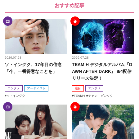
おすすめ記事
2026.07.28
2026.07.28
ソ・イングク、17年目の信念
TEAM H デジタルアルバム『D
「今、一番得意なことを」
AWN AFTER DARK』 8/4配信
リリース決定！
エンタメ
アーティスト
注目
エンタメ
ソ・イングク
TEAMH
チャン・グンソク