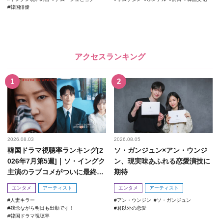
韓国俳優
アクセスランキング
2026.08.03
2026.08.05
韓国ドラマ視聴率ランキング[2
ソ・ガンジュン×アン・ウンジ
026年7月第5週]｜ソ・イングク
ン、現実味あふれる恋愛演技に
主演のラブコメがついに最終
期待
回！
エンタメ
アーティスト
エンタメ
アーティスト
人妻キラー
アン・ウンジン
ソ・ガンジュン
残念ながら明日も出勤です！
君以外の恋愛
韓国ドラマ視聴率