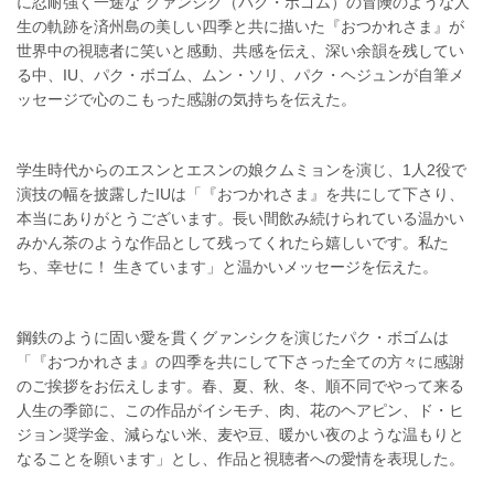
に忍耐強く一途な”グァンシク（パク・ボゴム）の冒険のような人
生の軌跡を済州島の美しい四季と共に描いた『おつかれさま』が
世界中の視聴者に笑いと感動、共感を伝え、深い余韻を残してい
る中、IU、パク・ボゴム、ムン・ソリ、パク・ヘジュンが自筆メ
ッセージで心のこもった感謝の気持ちを伝えた。
学生時代からのエスンとエスンの娘クムミョンを演じ、1人2役で
演技の幅を披露したIUは「『おつかれさま』を共にして下さり、
本当にありがとうございます。長い間飲み続けられている温かい
みかん茶のような作品として残ってくれたら嬉しいです。私た
ち、幸せに！ 生きています」と温かいメッセージを伝えた。
鋼鉄のように固い愛を貫くグァンシクを演じたパク・ボゴムは
「『おつかれさま』の四季を共にして下さった全ての方々に感謝
のご挨拶をお伝えします。春、夏、秋、冬、順不同でやって来る
人生の季節に、この作品がイシモチ、肉、花のヘアピン、ド・ヒ
ジョン奨学金、減らない米、麦や豆、暖かい夜のような温もりと
なることを願います」とし、作品と視聴者への愛情を表現した。