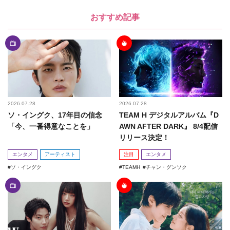
おすすめ記事
2026.07.28
2026.07.28
ソ・イングク、17年目の信念
TEAM H デジタルアルバム『D
「今、一番得意なことを」
AWN AFTER DARK』 8/4配信
リリース決定！
エンタメ
アーティスト
注目
エンタメ
ソ・イングク
TEAMH
チャン・グンソク