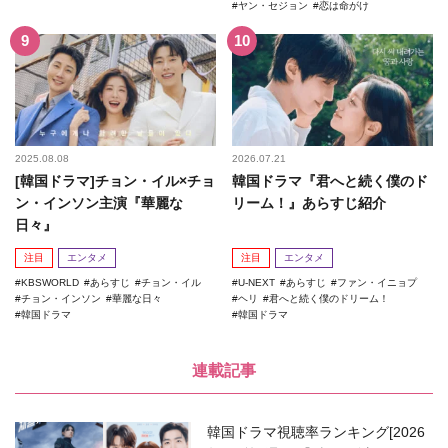
ヤン・セジョン
恋は命がけ
2025.08.08
2026.07.21
[韓国ドラマ]チョン・イル×チョ
韓国ドラマ『君へと続く僕のド
ン・インソン主演『華麗な
リーム！』あらすじ紹介
日々』
注目
エンタメ
注目
エンタメ
KBSWORLD
あらすじ
チョン・イル
U-NEXT
あらすじ
ファン・イニョプ
チョン・インソン
華麗な日々
ヘリ
君へと続く僕のドリーム！
韓国ドラマ
韓国ドラマ
連載記事
韓国ドラマ視聴率ランキング[2026