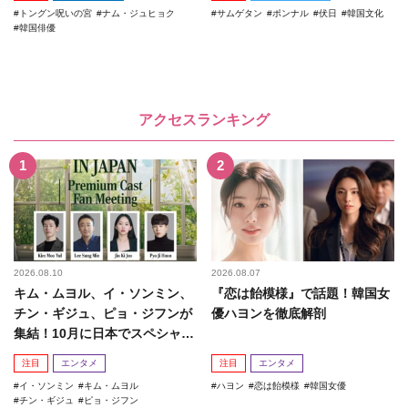
トングン呪いの宮
ナム・ジュヒョク
サムゲタン
ポンナル
伏日
韓国文化
韓国俳優
アクセスランキング
2026.08.10
2026.08.07
キム・ムヨル、イ・ソンミン、
『恋は飴模様』で話題！韓国女
チン・ギジュ、ピョ・ジフンが
優ハヨンを徹底解剖
集結！10月に日本でスペシャル
ファンミーティング開催決...
注目
エンタメ
注目
エンタメ
イ・ソンミン
キム・ムヨル
ハヨン
恋は飴模様
韓国女優
チン・ギジュ
ピョ・ジフン