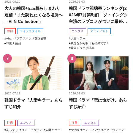
2026.08.10
2026.08.03
大人の韓国+han暮らしまわり
韓国ドラマ視聴率ランキング[2
通信「また訪ねたくなる場所へ
026年7月第5週]｜ソ・イングク
―VIIN Collection」
主演のラブコメがついに最終
回！
注目
ライフスタイル
エンタメ
アーティスト
+han
プラスハン
韓国寝具
人妻キラー
韓国工芸品
残念ながら明日も出勤です！
韓国ドラマ視聴率
2026.07.17
2026.07.03
韓国ドラマ『人妻キラー』あら
韓国ドラマ『恋は命がけ』あら
すじ紹介
すじ紹介
注目
エンタメ
注目
エンタメ
あらすじ
コン・ヒョジン
人妻キラー
Netflix
オン・ソンウ
パク・ウンビン