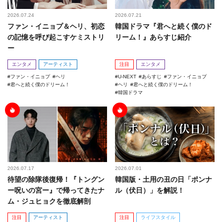
2026.07.24
2026.07.21
ファン・イニョプ＆ヘリ、初恋
韓国ドラマ『君へと続く僕のド
の記憶を呼び起こすケミストリ
リーム！』あらすじ紹介
ー
エンタメ
アーティスト
注目
エンタメ
ファン・イニョプ
ヘリ
U-NEXT
あらすじ
ファン・イニョプ
君へと続く僕のドリーム！
ヘリ
君へと続く僕のドリーム！
韓国ドラマ
2026.07.17
2026.07.01
待望の除隊後復帰！『トングン
韓国版・土用の丑の日「ポンナ
ー呪いの宮ー』で帰ってきたナ
ル（伏日）」を解説！
ム・ジュヒョクを徹底解剖
注目
アーティスト
注目
ライフスタイル