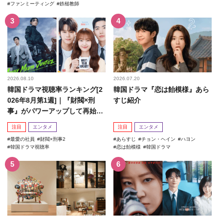
ファンミーティング
鉄槌教師
2026.08.10
2026.07.20
韓国ドラマ視聴率ランキング[2
韓国ドラマ『恋は飴模様』あら
026年8月第1週]｜『財閥×刑
すじ紹介
事』がパワーアップして再始
動！
注目
エンタメ
注目
エンタメ
最愛の社員
財閥×刑事2
あらすじ
チョン・ヘイン
ハヨン
韓国ドラマ視聴率
恋は飴模様
韓国ドラマ