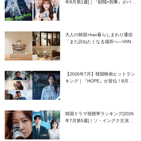
年8月第1週]｜『財閥×刑事』がパワ
ーアップして再始動！
大人の韓国+han暮らしまわり通信
「また訪ねたくなる場所へ―VIIN C
ollection」
【2026年7月】韓国映画ヒットラン
キング｜『HOPE』が首位！8月公
開の注目作は？
韓国ドラマ視聴率ランキング[2026
年7月第5週]｜ソ・イングク主演の
ラブコメがついに最終回！