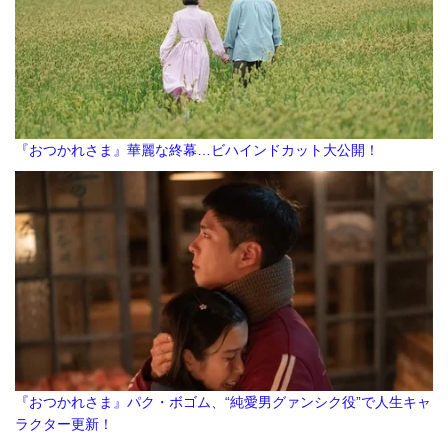
『おつかれさま』華麗な終幕…ビハインドカット大公開！
『おつかれさま』パク・ボゴム、“純愛男グァンシク役”で人生キャ
ラクター更新！