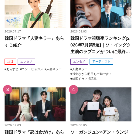
2026.07.17
2026.08.03
韓国ドラマ『人妻キラー』あら
韓国ドラマ視聴率ランキング[2
すじ紹介
026年7月第5週]｜ソ・イングク
主演のラブコメがついに最終
回！
注目
エンタメ
エンタメ
アーティスト
あらすじ
コン・ヒョジン
人妻キラー
人妻キラー
残念ながら明日も出勤です！
韓国ドラマ視聴率
2026.07.03
2026.08.05
韓国ドラマ『恋は命がけ』あら
ソ・ガンジュン×アン・ウンジ