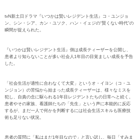
tvN新土日ドラマ『いつかは賢いレジデント生活』コ・ユンジョ
ン、シン・シア、カン・ユソク、ハン・イェジの“賢くない時代”の
瞬間が捉えられた。
『いつかは賢いレジデント生活』側は成長ティーザーを公開し、
患者より知らないことが多い社会人1年目の目覚ましい成長を予告
した。
「社会生活が適性に合わなくて大変」というオ・イヨン（コ・ユ
ンジョン）の苦悩から始まった成長ティーザーは、様々なミスを
犯し、自責の念に駆られる1年目レジデントたちの日常へと続く。
患者やその家族、看護師たちの「先生」という声に本能的に反応
するが、まだ一人で何かを判断するには社会生活スキルも医療技
術も足りない状況。
患者の質問に「私はまだ1年目なので」と言い訳し、毎日「すみま