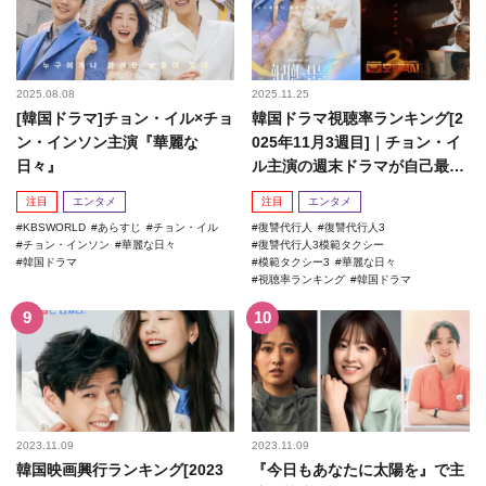
2025.08.08
2025.11.25
[韓国ドラマ]チョン・イル×チョ
韓国ドラマ視聴率ランキング[2
ン・インソン主演『華麗な
025年11月3週目]｜チョン・イ
日々』
ル主演の週末ドラマが自己最高
記録を更新！
注目
エンタメ
注目
エンタメ
KBSWORLD
あらすじ
チョン・イル
復讐代行人
復讐代行人3
チョン・インソン
華麗な日々
復讐代行人3模範タクシー
韓国ドラマ
模範タクシー3
華麗な日々
視聴率ランキング
韓国ドラマ
2023.11.09
2023.11.09
韓国映画興行ランキング[2023
『今日もあなたに太陽を』で主