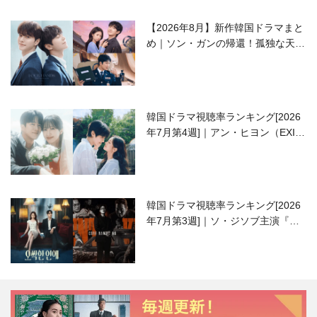
【2026年8月】新作韓国ドラマまと
め｜ソン・ガンの帰還！孤独な天才
高校生ピアニスト役
韓国ドラマ視聴率ランキング[2026
年7月第4週]｜アン・ヒヨン（EXID
ハニ）復帰作『愛が来る』に注目！
韓国ドラマ視聴率ランキング[2026
年7月第3週]｜ソ・ジソブ主演『エ
ージェント・キム』が勢い加速！