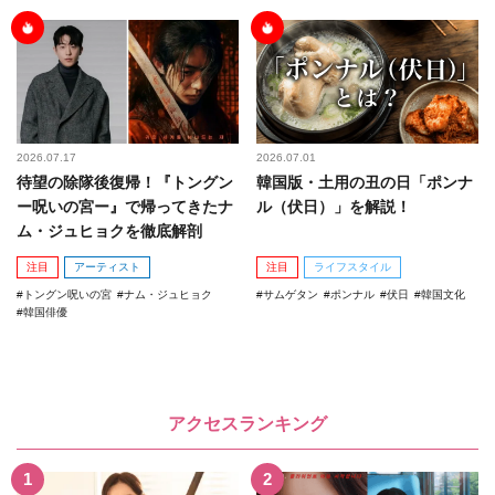
2026.07.17
2026.07.01
待望の除隊後復帰！『トングン
韓国版・土用の丑の日「ポンナ
ー呪いの宮ー』で帰ってきたナ
ル（伏日）」を解説！
ム・ジュヒョクを徹底解剖
注目
アーティスト
注目
ライフスタイル
トングン呪いの宮
ナム・ジュヒョク
サムゲタン
ポンナル
伏日
韓国文化
韓国俳優
アクセスランキング