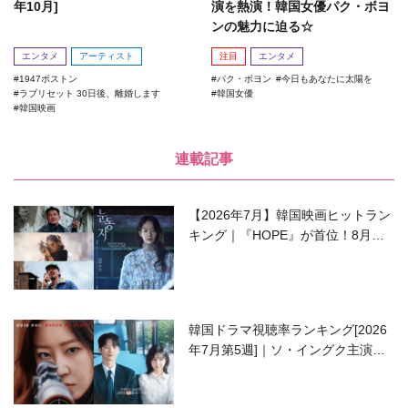
年10月]
演を熱演！韓国女優パク・ボヨ
ンの魅力に迫る☆
エンタメ
アーティスト
注目
エンタメ
1947ボストン
パク・ボヨン
今日もあなたに太陽を
ラブリセット 30日後、離婚します
韓国女優
韓国映画
連載記事
【2026年7月】韓国映画ヒットラン
キング｜『HOPE』が首位！8月公
開の注目作は？
韓国ドラマ視聴率ランキング[2026
年7月第5週]｜ソ・イングク主演の
ラブコメがついに最終回！