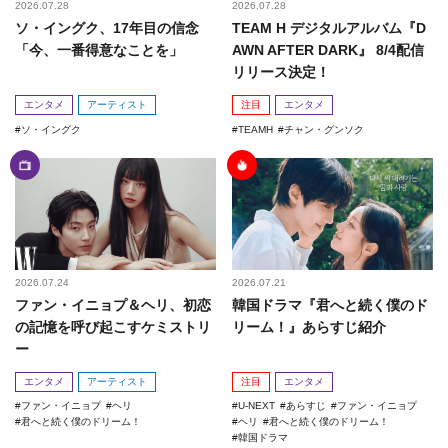
2026.07.28
2026.07.28
ソ・イングク、17年目の信念
TEAM H デジタルアルバム『D
「今、一番得意なことを」
AWN AFTER DARK』 8/4配信
リリース決定！
エンタメ
アーティスト
注目
エンタメ
ソ・イングク
TEAMH
チャン・グンソク
2026.07.24
2026.07.21
ファン・イニョプ＆ヘリ、初恋
韓国ドラマ『君へと続く僕のド
の記憶を呼び起こすケミストリ
リーム！』あらすじ紹介
ー
エンタメ
アーティスト
注目
エンタメ
ファン・イニョプ
ヘリ
U-NEXT
あらすじ
ファン・イニョプ
君へと続く僕のドリーム！
ヘリ
君へと続く僕のドリーム！
韓国ドラマ