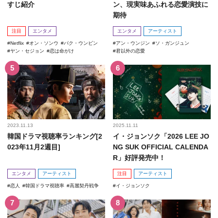
すじ紹介
ン、現実味あふれる恋愛演技に
期待
注目
エンタメ
エンタメ
アーティスト
Netflix
オン・ソンウ
パク・ウンビン
アン・ウンジン
ソ・ガンジュン
ヤン・セジョン
恋は命がけ
君以外の恋愛
2023.11.13
2025.11.11
韓国ドラマ視聴率ランキング[2
イ・ジョンソク「2026 LEE JO
023年11月2週目]
NG SUK OFFICIAL CALENDA
R」好評発売中！
エンタメ
アーティスト
注目
アーティスト
恋人
韓国ドラマ視聴率
高麗契丹戦争
イ・ジョンソク