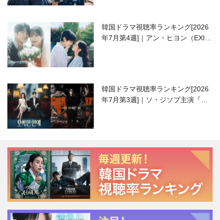
韓国ドラマ視聴率ランキング[2026
年7月第4週]｜アン・ヒヨン（EXID
ハニ）復帰作『愛が来る』に注目！
韓国ドラマ視聴率ランキング[2026
年7月第3週]｜ソ・ジソブ主演『エ
ージェント・キム』が勢い加速！