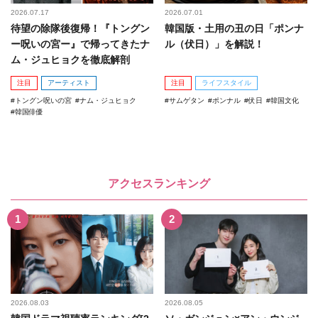
2026.07.17
2026.07.01
待望の除隊後復帰！『トングン
韓国版・土用の丑の日「ポンナ
ー呪いの宮ー』で帰ってきたナ
ル（伏日）」を解説！
ム・ジュヒョクを徹底解剖
注目
アーティスト
注目
ライフスタイル
トングン呪いの宮
ナム・ジュヒョク
サムゲタン
ポンナル
伏日
韓国文化
韓国俳優
アクセスランキング
2026.08.03
2026.08.05