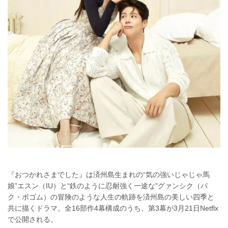
『おつかれさまでした』は済州島生まれの“気の強いじゃじゃ馬
娘”エスン（IU）と“鉄のように忍耐強く一途な”グァンシク（パ
ク・ボゴム）の冒険のような人生の軌跡を済州島の美しい四季と
共に描くドラマ。全16部作4幕構成のうち、第3幕が3月21日Netflx
で公開される。