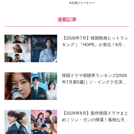
京城クリーチャー
連載記事
【2026年7月】韓国映画ヒットラン
キング｜『HOPE』が首位！8月公
開の注目作は？
韓国ドラマ視聴率ランキング[2026
年7月第5週]｜ソ・イングク主演の
ラブコメがついに最終回！
【2026年8月】新作韓国ドラマまと
め｜ソン・ガンの帰還！孤独な天才
高校生ピアニスト役