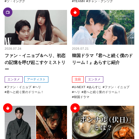
ソ・イングク
TEAMH
チャン・グンソク
2026.07.24
2026.07.21
ファン・イニョプ＆ヘリ、初恋
韓国ドラマ『君へと続く僕のド
の記憶を呼び起こすケミストリ
リーム！』あらすじ紹介
ー
エンタメ
アーティスト
注目
エンタメ
ファン・イニョプ
ヘリ
U-NEXT
あらすじ
ファン・イニョプ
君へと続く僕のドリーム！
ヘリ
君へと続く僕のドリーム！
韓国ドラマ