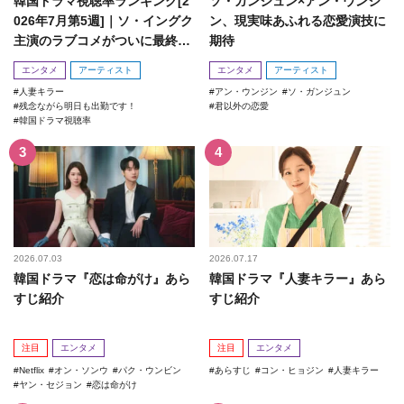
韓国ドラマ視聴率ランキング[2
ソ・ガンジュン×アン・ウンジ
026年7月第5週]｜ソ・イングク
ン、現実味あふれる恋愛演技に
主演のラブコメがついに最終
期待
回！
エンタメ
アーティスト
エンタメ
アーティスト
人妻キラー
アン・ウンジン
ソ・ガンジュン
残念ながら明日も出勤です！
君以外の恋愛
韓国ドラマ視聴率
2026.07.03
2026.07.17
韓国ドラマ『恋は命がけ』あら
韓国ドラマ『人妻キラー』あら
すじ紹介
すじ紹介
注目
エンタメ
注目
エンタメ
Netflix
オン・ソンウ
パク・ウンビン
あらすじ
コン・ヒョジン
人妻キラー
ヤン・セジョン
恋は命がけ