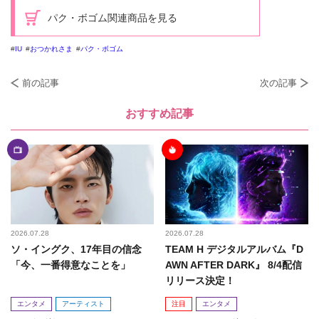
パク・ボゴム関連商品を見る
IU
おつかれさま
パク・ボゴム
前の記事
次の記事
おすすめ記事
2026.07.28
2026.07.28
ソ・イングク、17年目の信念
TEAM H デジタルアルバム『D
「今、一番得意なことを」
AWN AFTER DARK』 8/4配信
リリース決定！
エンタメ
アーティスト
注目
エンタメ