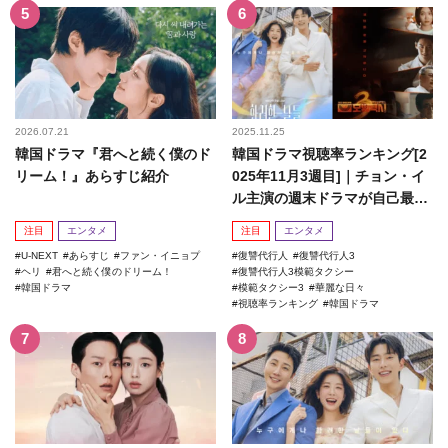
2026.07.21
2025.11.25
韓国ドラマ『君へと続く僕のド
韓国ドラマ視聴率ランキング[2
リーム！』あらすじ紹介
025年11月3週目]｜チョン・イ
ル主演の週末ドラマが自己最高
記録を更新！
注目
エンタメ
注目
エンタメ
U-NEXT
あらすじ
ファン・イニョプ
復讐代行人
復讐代行人3
ヘリ
君へと続く僕のドリーム！
復讐代行人3模範タクシー
韓国ドラマ
模範タクシー3
華麗な日々
視聴率ランキング
韓国ドラマ