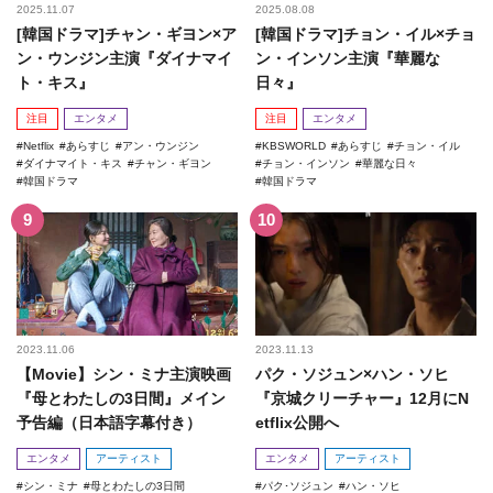
2025.11.07
2025.08.08
[韓国ドラマ]チャン・ギヨン×ア
[韓国ドラマ]チョン・イル×チョ
ン・ウンジン主演『ダイナマイ
ン・インソン主演『華麗な
ト・キス』
日々』
注目
エンタメ
注目
エンタメ
Netflix
あらすじ
アン・ウンジン
KBSWORLD
あらすじ
チョン・イル
ダイナマイト・キス
チャン・ギヨン
チョン・インソン
華麗な日々
韓国ドラマ
韓国ドラマ
2023.11.06
2023.11.13
【Movie】シン・ミナ主演映画
パク・ソジュン×ハン・ソヒ
『母とわたしの3日間』メイン
『京城クリーチャー』12月にN
予告編（日本語字幕付き）
etflix公開へ
エンタメ
アーティスト
エンタメ
アーティスト
シン・ミナ
母とわたしの3日間
パク･ソジュン
ハン・ソヒ