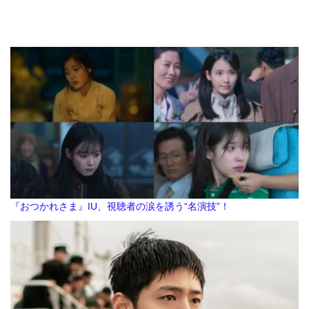
『おつかれさま』IU、視聴者の涙を誘う“名演技”！