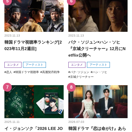
2023.11.13
2023.11.13
韓国ドラマ視聴率ランキング[2
パク・ソジュン×ハン・ソヒ
023年11月2週目]
『京城クリーチャー』12月にN
etflix公開へ
エンタメ
アーティスト
エンタメ
アーティスト
恋人
韓国ドラマ視聴率
高麗契丹戦争
パク･ソジュン
ハン・ソヒ
京城クリーチャー
2025.11.11
2026.07.03
イ・ジョンソク「2026 LEE JO
韓国ドラマ『恋は命がけ』あら