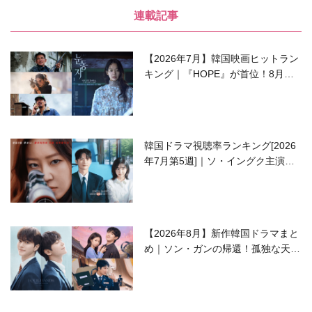
連載記事
【2026年7月】韓国映画ヒットラン
キング｜『HOPE』が首位！8月公
開の注目作は？
韓国ドラマ視聴率ランキング[2026
年7月第5週]｜ソ・イングク主演の
ラブコメがついに最終回！
【2026年8月】新作韓国ドラマまと
め｜ソン・ガンの帰還！孤独な天才
高校生ピアニスト役