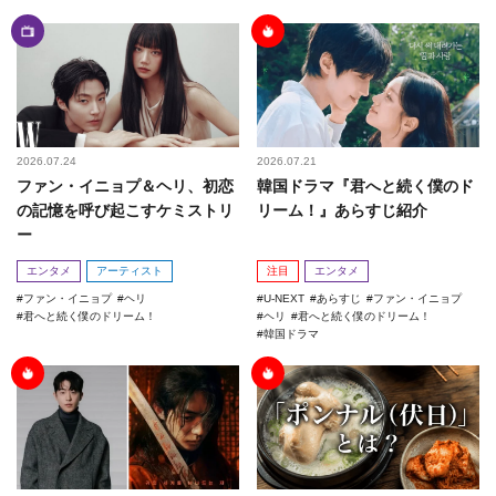
2026.07.24
2026.07.21
ファン・イニョプ＆ヘリ、初恋
韓国ドラマ『君へと続く僕のド
の記憶を呼び起こすケミストリ
リーム！』あらすじ紹介
ー
エンタメ
アーティスト
注目
エンタメ
ファン・イニョプ
ヘリ
U-NEXT
あらすじ
ファン・イニョプ
君へと続く僕のドリーム！
ヘリ
君へと続く僕のドリーム！
韓国ドラマ