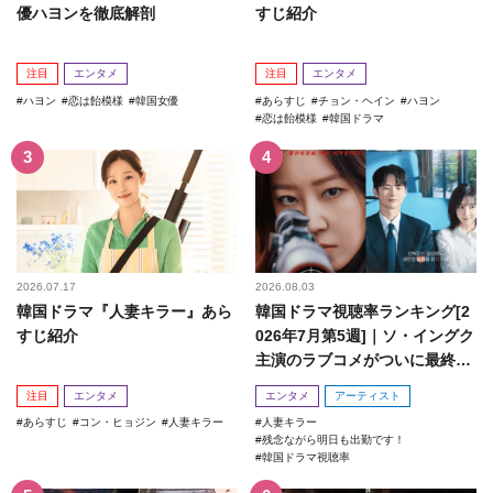
優ハヨンを徹底解剖
すじ紹介
注目
エンタメ
注目
エンタメ
ハヨン
恋は飴模様
韓国女優
あらすじ
チョン・ヘイン
ハヨン
恋は飴模様
韓国ドラマ
2026.07.17
2026.08.03
韓国ドラマ『人妻キラー』あら
韓国ドラマ視聴率ランキング[2
すじ紹介
026年7月第5週]｜ソ・イングク
主演のラブコメがついに最終
回！
注目
エンタメ
エンタメ
アーティスト
あらすじ
コン・ヒョジン
人妻キラー
人妻キラー
残念ながら明日も出勤です！
韓国ドラマ視聴率