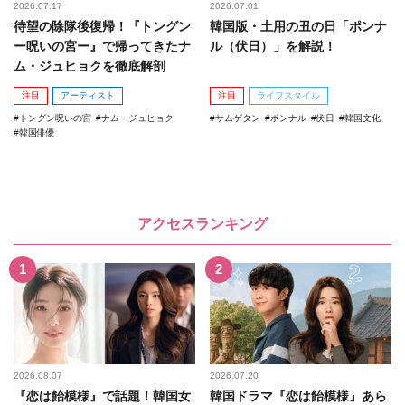
2026.07.17
2026.07.01
待望の除隊後復帰！『トングン
韓国版・土用の丑の日「ポンナ
ー呪いの宮ー』で帰ってきたナ
ル（伏日）」を解説！
ム・ジュヒョクを徹底解剖
注目
アーティスト
注目
ライフスタイル
トングン呪いの宮
ナム・ジュヒョク
サムゲタン
ポンナル
伏日
韓国文化
韓国俳優
アクセスランキング
2026.08.07
2026.07.20
『恋は飴模様』で話題！韓国女
韓国ドラマ『恋は飴模様』あら