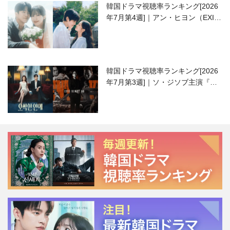
韓国ドラマ視聴率ランキング[2026
年7月第4週]｜アン・ヒヨン（EXID
ハニ）復帰作『愛が来る』に注目！
韓国ドラマ視聴率ランキング[2026
年7月第3週]｜ソ・ジソブ主演『エ
ージェント・キム』が勢い加速！