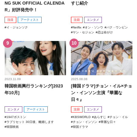
NG SUK OFFICIAL CALENDA
すじ紹介
R」好評発売中！
注目
アーティスト
注目
エンタメ
イ・ジョンソク
Netflix
オン・ソンウ
パク・ウンビン
ヤン・セジョン
恋は命がけ
2023.11.09
2025.08.08
韓国映画興行ランキング[2023
[韓国ドラマ]チョン・イル×チョ
年10月]
ン・インソン主演『華麗な
日々』
エンタメ
アーティスト
注目
エンタメ
1947ボストン
KBSWORLD
あらすじ
チョン・イル
ラブリセット 30日後、離婚します
チョン・インソン
華麗な日々
韓国映画
韓国ドラマ