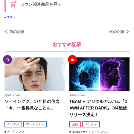
ロウン関連商品を見る
ロウン
前の記事
次の記事
おすすめ記事
2026.07.28
2026.07.28
ソ・イングク、17年目の信念
TEAM H デジタルアルバム『D
「今、一番得意なことを」
AWN AFTER DARK』 8/4配信
リリース決定！
エンタメ
アーティスト
注目
エンタメ
ソ・イングク
TEAMH
チャン・グンソク