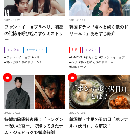
2026.07.24
2026.07.21
ファン・イニョプ＆ヘリ、初恋
韓国ドラマ『君へと続く僕のド
の記憶を呼び起こすケミストリ
リーム！』あらすじ紹介
ー
エンタメ
アーティスト
注目
エンタメ
ファン・イニョプ
ヘリ
U-NEXT
あらすじ
ファン・イニョプ
君へと続く僕のドリーム！
ヘリ
君へと続く僕のドリーム！
韓国ドラマ
2026.07.17
2026.07.01
待望の除隊後復帰！『トングン
韓国版・土用の丑の日「ポンナ
ー呪いの宮ー』で帰ってきたナ
ル（伏日）」を解説！
ム・ジュヒョクを徹底解剖