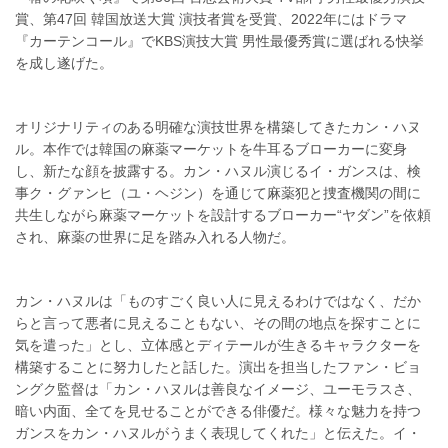
賞、第47回 韓国放送大賞 演技者賞を受賞、2022年にはドラマ
『カーテンコール』でKBS演技大賞 男性最優秀賞に選ばれる快挙
を成し遂げた。
オリジナリティのある明確な演技世界を構築してきたカン・ハヌ
ル。本作では韓国の麻薬マーケットを牛耳るブローカーに変身
し、新たな顔を披露する。カン・ハヌル演じるイ・ガンスは、検
事ク・グァンヒ（ユ・ヘジン）を通じて麻薬犯と捜査機関の間に
共生しながら麻薬マーケットを設計するブローカー“ヤダン”を依頼
され、麻薬の世界に足を踏み入れる人物だ。
カン・ハヌルは「ものすごく良い人に見えるわけではなく、だか
らと言って悪者に見えることもない、その間の地点を探すことに
気を遣った」とし、立体感とディテールが生きるキャラクターを
構築することに努力したと話した。演出を担当したファン・ビョ
ングク監督は「カン・ハヌルは善良なイメージ、ユーモラスさ、
暗い内面、全てを見せることができる俳優だ。様々な魅力を持つ
ガンスをカン・ハヌルがうまく表現してくれた」と伝えた。イ・