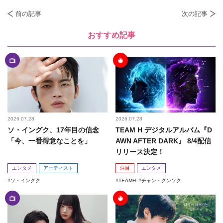
前の記事
次の記事
おすすめ記事
2026.07.28
2026.07.28
ソ・イングク、17年目の信念
TEAM H デジタルアルバム『D
「今、一番得意なことを」
AWN AFTER DARK』 8/4配信
リリース決定！
エンタメ
アーティスト
注目
エンタメ
ソ・イングク
TEAMH
チャン・グンソク