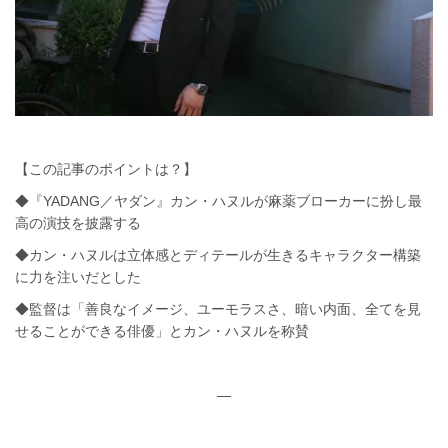
【この記事のポイントは？】
◆『YADANG／ヤダン』カン・ハヌルが麻薬ブローカーに扮し最
高の演技を披露する
◆カン・ハヌルは立体感とディテールが生きるキャラクター構築
に力を注いだとした
◆監督は「善良なイメージ、ユーモラスさ、暗い内面、全てを見
せることができる俳優」とカン・ハヌルを称賛
—