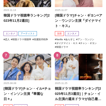
2023.11.13
2025.11.07
韓国ドラマ視聴率ランキング[2
[韓国ドラマ]チャン・ギヨン×ア
023年11月2週目]
ン・ウンジン主演『ダイナマイ
ト・キス』
エンタメ
アーティスト
注目
エンタメ
恋人
韓国ドラマ視聴率
高麗契丹戦争
Netflix
あらすじ
アン・ウンジン
ダイナマイト・キス
チャン・ギヨン
韓国ドラマ
2025.08.08
2025.11.25
[韓国ドラマ]チョン・イル×チョ
韓国ドラマ視聴率ランキング[2
ン・インソン主演『華麗な
025年11月3週目]｜チョン・イ
日々』
ル主演の週末ドラマが自己最高
記録を更新！