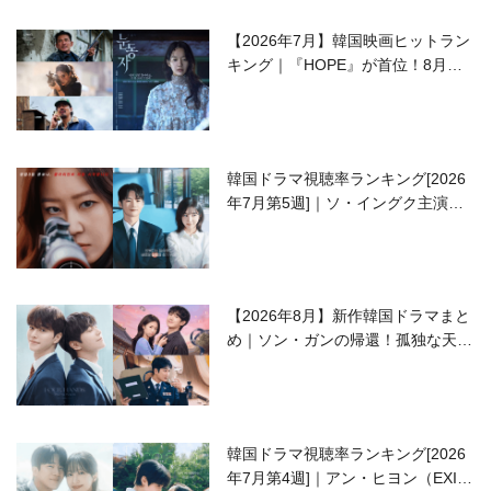
【2026年7月】韓国映画ヒットラン
キング｜『HOPE』が首位！8月公
開の注目作は？
韓国ドラマ視聴率ランキング[2026
年7月第5週]｜ソ・イングク主演の
ラブコメがついに最終回！
【2026年8月】新作韓国ドラマまと
め｜ソン・ガンの帰還！孤独な天才
高校生ピアニスト役
韓国ドラマ視聴率ランキング[2026
年7月第4週]｜アン・ヒヨン（EXID