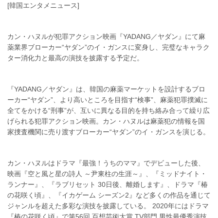
[韓国エンタメニュース]
カン・ハヌルが犯罪アクション映画『YADANG／ヤダン』にて麻
薬業界ブローカー“ヤダン”のイ・ガンスに変身し、完璧なキャラク
ター消化力と最高の演技を披露する予定だ。
『YADANG／ヤダン』は、韓国の麻薬マーケットを設計するブロ
ーカー“ヤダン”、より高いところを目指す“検事”、麻薬犯罪撲滅に
全てをかける“刑事”が、互いに異なる目的を持ち絡み合って繰り広
げられる犯罪アクション映画。カン・ハヌルは麻薬犯の情報を国
家捜査機関に売り渡すブローカー“ヤダン”のイ・ガンスを演じる。
カン・ハヌルはドラマ『最強！うちのママ』でデビューした後、
映画『空と風と星の詩人 ～尹東柱の生涯～』、『ミッドナイト・
ランナー』、『ラブリセット 30日後、離婚します』、ドラマ『椿
の花咲く頃』、『イカゲーム シーズン2』など多くの作品を通じて
ジャンルを超えた多彩な演技を披露している。 2020年にはドラマ
『椿の花咲く頃』で第56回 百想芸術大賞 TV部門 男性最優秀演技