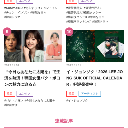
注目
エンタメ
注目
エンタメ
KBSWORLD
あらすじ
チョン・イル
復讐代行人
復讐代行人3
チョン・インソン
華麗な日々
復讐代行人3模範タクシー
韓国ドラマ
模範タクシー3
華麗な日々
視聴率ランキング
韓国ドラマ
2023.11.09
2025.11.11
『今日もあなたに太陽を』で主
イ・ジョンソク「2026 LEE JO
演を熱演！韓国女優パク・ボヨ
NG SUK OFFICIAL CALENDA
ンの魅力に迫る☆
R」好評発売中！
注目
エンタメ
注目
アーティスト
パク・ボヨン
今日もあなたに太陽を
イ・ジョンソク
韓国女優
連載記事