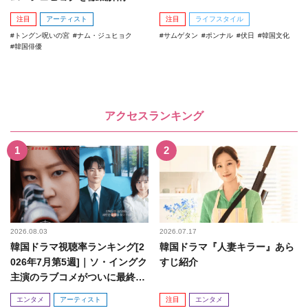
注目
アーティスト
注目
ライフスタイル
トングン呪いの宮
ナム・ジュヒョク
サムゲタン
ポンナル
伏日
韓国文化
韓国俳優
アクセスランキング
2026.08.03
2026.07.17
韓国ドラマ視聴率ランキング[2
韓国ドラマ『人妻キラー』あら
026年7月第5週]｜ソ・イングク
すじ紹介
主演のラブコメがついに最終
回！
エンタメ
アーティスト
注目
エンタメ