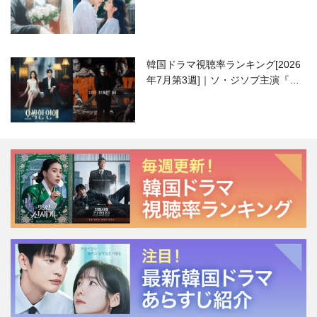
ハニ）復帰作『愛が来る』に注目！
韓国ドラマ視聴率ランキング[2026
年7月第3週]｜ソ・ジソブ主演『エ
ージェント・キム』が勢い加速！