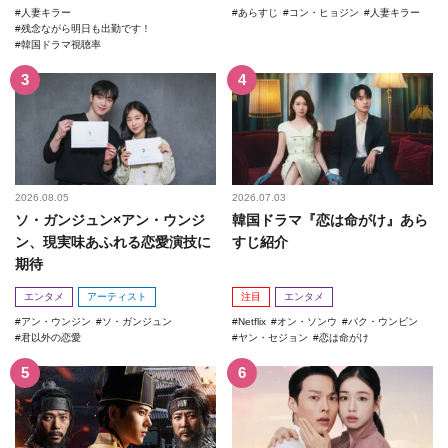
人妻キラー
あらすじ
コン・ヒョジン
人妻キラー
残念ながら明日も出勤です！
韓国ドラマ視聴率
2026.08.05
2026.07.03
ソ・ガンジュン×アン・ウンジ
韓国ドラマ『恋は命がけ』あら
ン、現実味あふれる恋愛演技に
すじ紹介
期待
エンタメ
アーティスト
注目
エンタメ
アン・ウンジン
ソ・ガンジュン
Netflix
オン・ソンウ
パク・ウンビン
君以外の恋愛
ヤン・セジョン
恋は命がけ