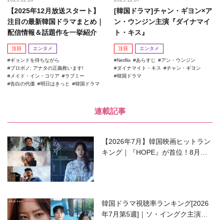
【2025年12月放送スタート】
[韓国ドラマ]チャン・ギヨン×ア
注目の最新韓国ドラマまとめ｜
ン・ウンジン主演『ダイナマイ
配信情報＆話題作を一挙紹介
ト・キス』
注目
エンタメ
注目
エンタメ
ギョンドを待ちながら
Netflix
あらすじ
アン・ウンジン
プロボノ: アナタの正義救います!
ダイナマイト・キス
チャン・ギヨン
メイド・イン・コリア
ラブミー
韓国ドラマ
告白の代価
明日はきっと
韓国ドラマ
連載記事
【2026年7月】韓国映画ヒットラン
キング｜『HOPE』が首位！8月公
開の注目作は？
韓国ドラマ視聴率ランキング[2026
年7月第5週]｜ソ・イングク主演の