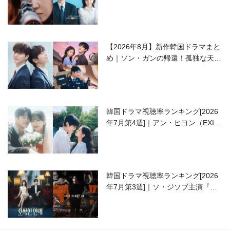
ラブコメがついに最終回！
【2026年8月】新作韓国ドラマまと
め｜ソン・ガンの帰還！孤独な天才
高校生ピアニスト役
韓国ドラマ視聴率ランキング[2026
年7月第4週]｜アン・ヒヨン（EXID
ハニ）復帰作『愛が来る』に注目！
韓国ドラマ視聴率ランキング[2026
年7月第3週]｜ソ・ジソブ主演『エ
ージェント・キム』が勢い加速！