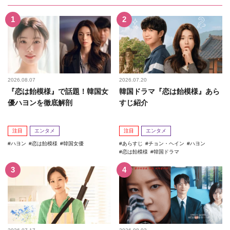
2026.08.07
2026.07.20
『恋は飴模様』で話題！韓国女
韓国ドラマ『恋は飴模様』あら
優ハヨンを徹底解剖
すじ紹介
注目
エンタメ
注目
エンタメ
ハヨン
恋は飴模様
韓国女優
あらすじ
チョン・ヘイン
ハヨン
恋は飴模様
韓国ドラマ