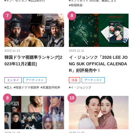
ヤン・セジョン
恋は命がけ
ラブリセット 30日後、離婚します
韓国映画
2023.11.13
2025.11.11
韓国ドラマ視聴率ランキング[2
イ・ジョンソク「2026 LEE JO
023年11月2週目]
NG SUK OFFICIAL CALENDA
R」好評発売中！
エンタメ
アーティスト
注目
アーティスト
恋人
韓国ドラマ視聴率
高麗契丹戦争
イ・ジョンソク
2025.11.18
2025.11.07