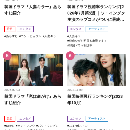
2026.07.17
2026.08.03
韓国ドラマ『人妻キラー』あら
韓国ドラマ視聴率ランキング[2
すじ紹介
026年7月第5週]｜ソ・イングク
主演のラブコメがついに最終
回！
注目
エンタメ
エンタメ
アーティスト
あらすじ
コン・ヒョジン
人妻キラー
人妻キラー
残念ながら明日も出勤です！
韓国ドラマ視聴率
2026.07.03
2023.11.09
韓国ドラマ『恋は命がけ』あら
韓国映画興行ランキング[2023
すじ紹介
年10月]
注目
エンタメ
エンタメ
アーティスト
Netflix
オン・ソンウ
パク・ウンビン
1947ボストン