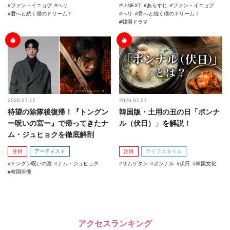
ファン・イニョプ
ヘリ
U-NEXT
あらすじ
ファン・イニョプ
君へと続く僕のドリーム！
ヘリ
君へと続く僕のドリーム！
韓国ドラマ
2026.07.17
2026.07.01
待望の除隊後復帰！『トングン
韓国版・土用の丑の日「ポンナ
ー呪いの宮ー』で帰ってきたナ
ル（伏日）」を解説！
ム・ジュヒョクを徹底解剖
注目
アーティスト
注目
ライフスタイル
トングン呪いの宮
ナム・ジュヒョク
サムゲタン
ポンナル
伏日
韓国文化
韓国俳優
アクセスランキング