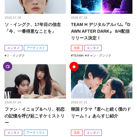
2026.07.28
2026.07.28
ソ・イングク、17年目の信念
TEAM H デジタルアルバム『D
「今、一番得意なことを」
AWN AFTER DARK』 8/4配信
リリース決定！
エンタメ
アーティスト
注目
エンタメ
ソ・イングク
TEAMH
チャン・グンソク
2026.07.24
2026.07.21
ファン・イニョプ＆ヘリ、初恋
韓国ドラマ『君へと続く僕のド
の記憶を呼び起こすケミストリ
リーム！』あらすじ紹介
ー
エンタメ
アーティスト
注目
エンタメ