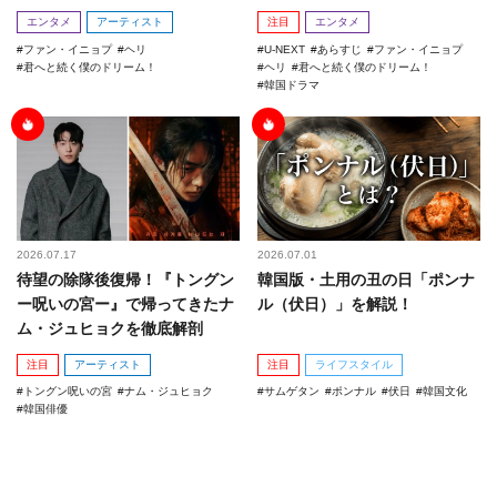
エンタメ
アーティスト
注目
エンタメ
ファン・イニョプ
ヘリ
U-NEXT
あらすじ
ファン・イニョプ
君へと続く僕のドリーム！
ヘリ
君へと続く僕のドリーム！
韓国ドラマ
2026.07.17
2026.07.01
待望の除隊後復帰！『トングン
韓国版・土用の丑の日「ポンナ
ー呪いの宮ー』で帰ってきたナ
ル（伏日）」を解説！
ム・ジュヒョクを徹底解剖
注目
アーティスト
注目
ライフスタイル
トングン呪いの宮
ナム・ジュヒョク
サムゲタン
ポンナル
伏日
韓国文化
韓国俳優