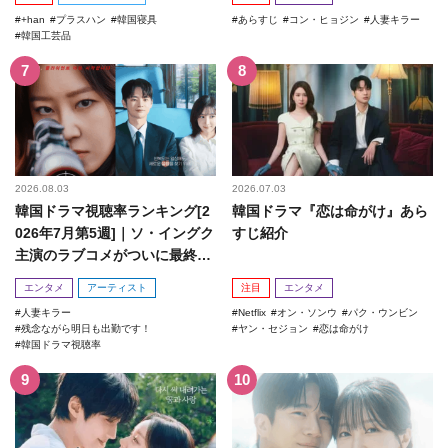
+han
プラスハン
韓国寝具
あらすじ
コン・ヒョジン
人妻キラー
韓国工芸品
2026.08.03
2026.07.03
韓国ドラマ視聴率ランキング[2
韓国ドラマ『恋は命がけ』あら
026年7月第5週]｜ソ・イングク
すじ紹介
主演のラブコメがついに最終
回！
エンタメ
アーティスト
注目
エンタメ
人妻キラー
Netflix
オン・ソンウ
パク・ウンビン
残念ながら明日も出勤です！
ヤン・セジョン
恋は命がけ
韓国ドラマ視聴率