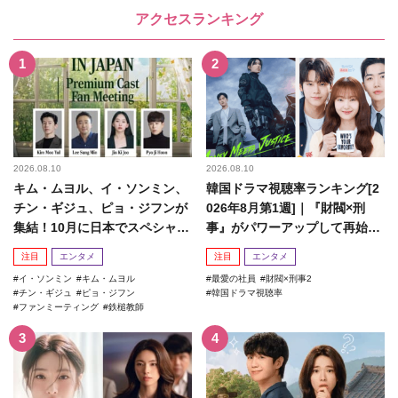
アクセスランキング
2026.08.10
2026.08.10
キム・ムヨル、イ・ソンミン、
韓国ドラマ視聴率ランキング[2
チン・ギジュ、ピョ・ジフンが
026年8月第1週]｜『財閥×刑
集結！10月に日本でスペシャル
事』がパワーアップして再始
ファンミーティング開催決...
動！
注目
エンタメ
注目
エンタメ
イ・ソンミン
キム・ムヨル
最愛の社員
財閥×刑事2
チン・ギジュ
ピョ・ジフン
韓国ドラマ視聴率
ファンミーティング
鉄槌教師