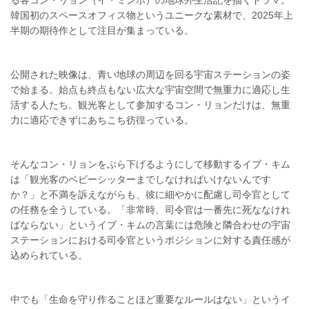
韓国初のスペースオフィス物というユニークな素材で、2025年上
半期の期待作として注目が集まっている。
公開された映像は、青い地球の周辺を回る宇宙ステーションの姿
で始まる。始点も終点もない広大な宇宙空間で無重力に適応し生
活する人たち。観光客として参加するコン・リョンだけは、無重
力に適応できずにあちこち彷徨っている。
そんなコン・リョンをぶら下げるようにして移動するイブ・キム
は「観光客のベビーシッターまでしなければいけないんです
か？」と不満を訴えながらも、彼に細やかに配慮し司令官として
の任務を全うしている。「非常時、司令官は一番先に死ななけれ
ばならない」というイブ・キムの言葉には危険と隣合わせの宇宙
ステーションにおける司令官というポジションに対する責任感が
込められている。
中でも「生命を守り作ることほど重要なルールはない」というイ