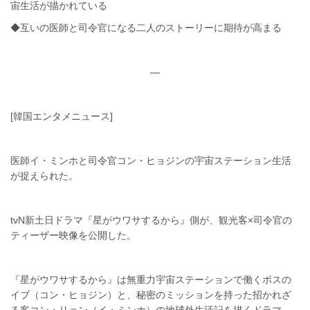
宙生活が描かれている
◆互いの医師と司令官になる二人のストーリーに期待が高まる
—
[韓国エンタメニュース]
医師イ・ミンホと司令官コン・ヒョジンの宇宙ステーション生活
が捉えられた。
tvN新土日ドラマ『星がウワサするから』側が、観光客×司令官の
ティーザー映像を公開した。
『星がウワサするから』は無重力宇宙ステーションで働くボスの
イブ（コン・ヒョジン）と、秘密のミッションを持った招かれざ
る客コン・リョン（イ・ミンホ）の地球外生活記を描くドラマ。