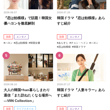
2026.08.07
2026.07.20
『恋は飴模様』で話題！韓国女
韓国ドラマ『恋は飴模様』あら
優ハヨンを徹底解剖
すじ紹介
注目
エンタメ
注目
エンタメ
ハヨン
恋は飴模様
韓国女優
あらすじ
チョン・ヘイン
ハヨン
恋は飴模様
韓国ドラマ
2026.08.10
2026.07.17
大人の韓国+han暮らしまわり
韓国ドラマ『人妻キラー』あら
通信「また訪ねたくなる場所へ
すじ紹介
―VIIN Collection」
注目
ライフスタイル
注目
エンタメ