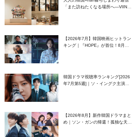
「また訪ねたくなる場所へ―VIIN C
ollection」
【2026年7月】韓国映画ヒットラン
キング｜『HOPE』が首位！8月公
開の注目作は？
韓国ドラマ視聴率ランキング[2026
年7月第5週]｜ソ・イングク主演の
ラブコメがついに最終回！
【2026年8月】新作韓国ドラマまと
め｜ソン・ガンの帰還！孤独な天才
高校生ピアニスト役