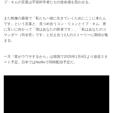
ブ・キムの言葉は宇宙科学者たちの使命感を思わせる。
また映像の最後で「私たち一緒に生きていくためにここに来たん
です」という言葉と、見つめ合うコン・リョンとイブ・キム、更
に互いに向かって「僕はあなたの医者です」、「私はあなたのコ
マンダー（司令官）です」と伝え合う2人のストーリーに期待が集
まる。
一方『星がウワサするから』は韓国で2025年1月4日より放送スタ
ート予定。日本ではNetflixで同時配信予定だ。