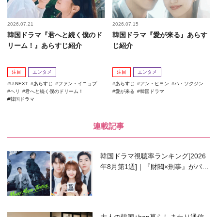
2026.07.21
2026.07.15
韓国ドラマ『君へと続く僕のド
韓国ドラマ『愛が来る』あらす
リーム！』あらすじ紹介
じ紹介
注目
エンタメ
注目
エンタメ
U-NEXT
あらすじ
ファン・イニョプ
あらすじ
アン・ヒヨン
ハ・ソクジン
ヘリ
君へと続く僕のドリーム！
愛が来る
韓国ドラマ
韓国ドラマ
連載記事
韓国ドラマ視聴率ランキング[2026
年8月第1週]｜『財閥×刑事』がパワ
ーアップして再始動！
大人の韓国+han暮らしまわり通信