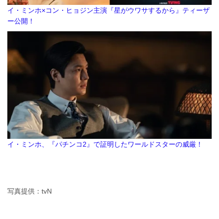
イ・ミンホ×コン・ヒョジン主演『星がウワサするから』ティーザ
ー公開！
イ・ミンホ、『パチンコ2』で証明したワールドスターの威厳！
写真提供：tvN