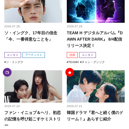
2026.07.28
2026.07.28
ソ・イングク、17年目の信念
TEAM H デジタルアルバム『D
「今、一番得意なことを」
AWN AFTER DARK』 8/4配信
リリース決定！
エンタメ
アーティスト
注目
エンタメ
ソ・イングク
TEAMH
チャン・グンソク
2026.07.24
2026.07.21
ファン・イニョプ＆ヘリ、初恋
韓国ドラマ『君へと続く僕のド
の記憶を呼び起こすケミストリ
リーム！』あらすじ紹介
ー