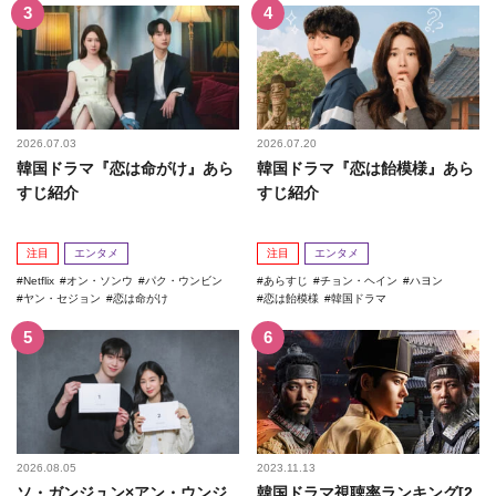
2026.07.03
2026.07.20
韓国ドラマ『恋は命がけ』あら
韓国ドラマ『恋は飴模様』あら
すじ紹介
すじ紹介
注目
エンタメ
注目
エンタメ
Netflix
オン・ソンウ
パク・ウンビン
あらすじ
チョン・ヘイン
ハヨン
ヤン・セジョン
恋は命がけ
恋は飴模様
韓国ドラマ
2026.08.05
2023.11.13
ソ・ガンジュン×アン・ウンジ
韓国ドラマ視聴率ランキング[2