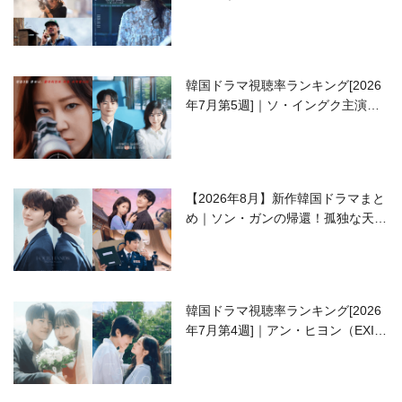
開の注目作は？
韓国ドラマ視聴率ランキング[2026
年7月第5週]｜ソ・イングク主演の
ラブコメがついに最終回！
【2026年8月】新作韓国ドラマまと
め｜ソン・ガンの帰還！孤独な天才
高校生ピアニスト役
韓国ドラマ視聴率ランキング[2026
年7月第4週]｜アン・ヒヨン（EXID
ハニ）復帰作『愛が来る』に注目！