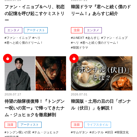
ファン・イニョプ＆ヘリ、初恋
韓国ドラマ『君へと続く僕のド
の記憶を呼び起こすケミストリ
リーム！』あらすじ紹介
ー
エンタメ
アーティスト
注目
エンタメ
ファン・イニョプ
ヘリ
U-NEXT
あらすじ
ファン・イニョプ
君へと続く僕のドリーム！
ヘリ
君へと続く僕のドリーム！
韓国ドラマ
2026.07.17
2026.07.01
待望の除隊後復帰！『トングン
韓国版・土用の丑の日「ポンナ
ー呪いの宮ー』で帰ってきたナ
ル（伏日）」を解説！
ム・ジュヒョクを徹底解剖
注目
アーティスト
注目
ライフスタイル
トングン呪いの宮
ナム・ジュヒョク
サムゲタン
ポンナル
伏日
韓国文化