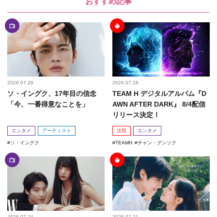
おすすめ記事
2026.07.28
2026.07.28
ソ・イングク、17年目の信念
TEAM H デジタルアルバム『D
「今、一番得意なことを」
AWN AFTER DARK』 8/4配信
リリース決定！
エンタメ
アーティスト
注目
エンタメ
ソ・イングク
TEAMH
チャン・グンソク
2026.07.24
2026.07.21