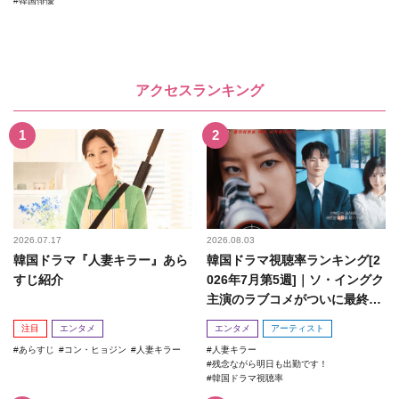
韓国俳優
アクセスランキング
2026.07.17
2026.08.03
韓国ドラマ『人妻キラー』あら
韓国ドラマ視聴率ランキング[2
すじ紹介
026年7月第5週]｜ソ・イングク
主演のラブコメがついに最終
回！
注目
エンタメ
エンタメ
アーティスト
あらすじ
コン・ヒョジン
人妻キラー
人妻キラー
残念ながら明日も出勤です！
韓国ドラマ視聴率