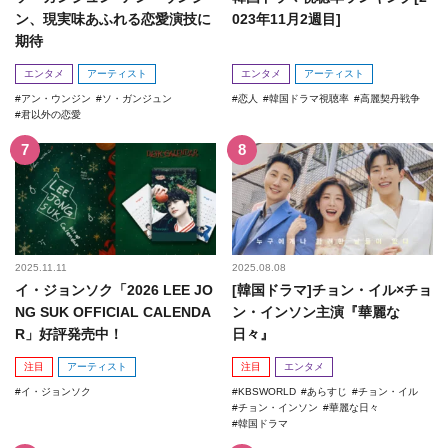
ン、現実味あふれる恋愛演技に
023年11月2週目]
期待
エンタメ
アーティスト
エンタメ
アーティスト
アン・ウンジン
ソ・ガンジュン
恋人
韓国ドラマ視聴率
高麗契丹戦争
君以外の恋愛
2025.11.11
2025.08.08
イ・ジョンソク「2026 LEE JO
[韓国ドラマ]チョン・イル×チョ
NG SUK OFFICIAL CALENDA
ン・インソン主演『華麗な
R」好評発売中！
日々』
注目
アーティスト
注目
エンタメ
イ・ジョンソク
KBSWORLD
あらすじ
チョン・イル
チョン・インソン
華麗な日々
韓国ドラマ