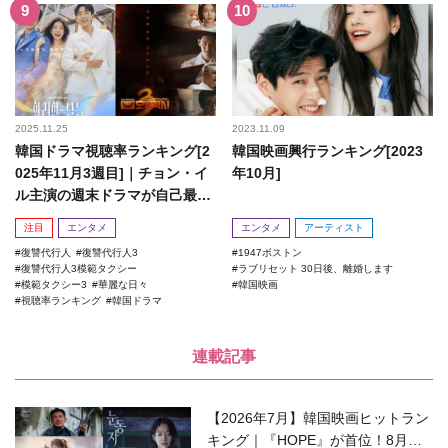
2025.11.25
2023.11.09
韓国ドラマ視聴率ランキング[2
韓国映画興行ランキング[2023
025年11月3週目]｜チョン・イ
年10月]
ル主演の週末ドラマが自己最高
記録を更新！
注目
エンタメ
エンタメ
アーティスト
復讐代行人
復讐代行人3
1947ボストン
復讐代行人3模範タクシー
ラブリセット 30日後、離婚します
模範タクシー3
華麗な日々
韓国映画
視聴率ランキング
韓国ドラマ
連載記事
【2026年7月】韓国映画ヒットラン
キング｜『HOPE』が首位！8月公