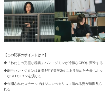
【この記事のポイントは？】
◆『わたしの完璧な秘書』ハン・ジミンが冷徹なCEOに変身する
◆劇中ハン・ジミンは創業5年で業界2位に上り詰めた今最もホッ
トなCEOジユンを演じる
◆公開されたスチールではジユンのカリスマ溢れる姿が垣間見ら
れる
—