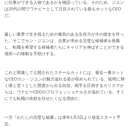
に仕事ができる人物であるかを物語っている。そのため、ジユン
は20代の間でワナビーとして注目されている最もホットなCEO
だ。
厳しい業界で生き残るための毒気のある生存力が今の彼女を作っ
た。そこでカン・ジユンは、企業が求める完璧な候補者を推薦
し、転職を希望する候補者たちにキャリアを伸ばすことができる
場所への移動を手助けする。
これと関連して公開されたスチールカットには、最近一番ホット
なCEOカン・ジユンの魅力溢れる姿が収められている。聡明に輝
く瞳と堂々とした態度から出る自信、相手を圧倒するカリスマか
らは、ワナビーCEOのプロフェッショナルさが溢れている。すぐ
にでも転職の依頼を任せたくなる理由だ。
一方『わたしの完璧な秘書』は来年1月3日より放送スタート予
定。