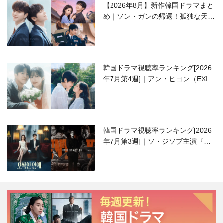
【2026年8月】新作韓国ドラマまと
め｜ソン・ガンの帰還！孤独な天才
高校生ピアニスト役
韓国ドラマ視聴率ランキング[2026
年7月第4週]｜アン・ヒヨン（EXID
ハニ）復帰作『愛が来る』に注目！
韓国ドラマ視聴率ランキング[2026
年7月第3週]｜ソ・ジソブ主演『エ
ージェント・キム』が勢い加速！