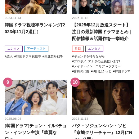
2023.11.13
2025.11.18
韓国ドラマ視聴率ランキング[2
【2025年12月放送スタート】
023年11月2週目]
注目の最新韓国ドラマまとめ｜
配信情報＆話題作を一挙紹介
エンタメ
アーティスト
注目
エンタメ
恋人
韓国ドラマ視聴率
高麗契丹戦争
ギョンドを待ちながら
プロボノ: アナタの正義救います!
メイド・イン・コリア
ラブミー
告白の代価
明日はきっと
韓国ドラマ
2025.08.08
2023.11.13
[韓国ドラマ]チョン・イル×チョ
パク・ソジュン×ハン・ソヒ
ン・インソン主演『華麗な
『京城クリーチャー』12月にN