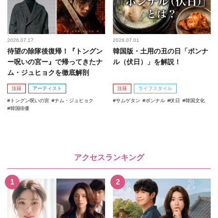
2026.07.17
2026.07.01
待望の除隊後復帰！『トングン
韓国版・土用の丑の日「ポンナ
ー呪いの宮ー』で帰ってきたナ
ル（伏日）」を解説！
ム・ジュヒョクを徹底解剖
注目
アーティスト
注目
ライフスタイル
トングン呪いの宮
ナム・ジュヒョク
サムゲタン
ポンナル
伏日
韓国文化
韓国俳優
アクセスランキング