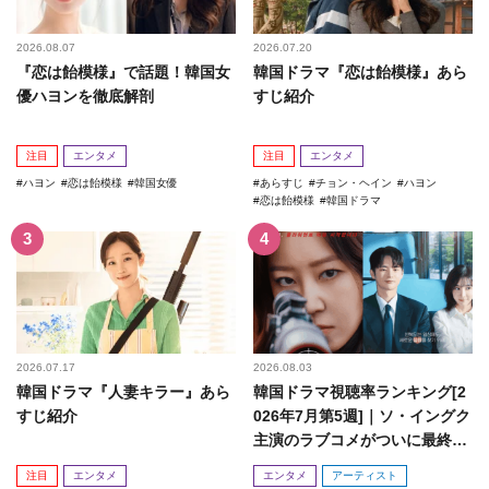
2026.08.07
2026.07.20
『恋は飴模様』で話題！韓国女
韓国ドラマ『恋は飴模様』あら
優ハヨンを徹底解剖
すじ紹介
注目
エンタメ
注目
エンタメ
ハヨン
恋は飴模様
韓国女優
あらすじ
チョン・ヘイン
ハヨン
恋は飴模様
韓国ドラマ
2026.07.17
2026.08.03
韓国ドラマ『人妻キラー』あら
韓国ドラマ視聴率ランキング[2
すじ紹介
026年7月第5週]｜ソ・イングク
主演のラブコメがついに最終
回！
注目
エンタメ
エンタメ
アーティスト