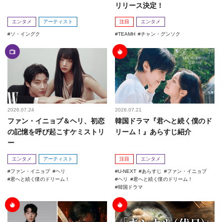
リリース決定！
エンタメ
アーティスト
注目
エンタメ
ソ・イングク
TEAMH
チャン・グンソク
2026.07.24
2026.07.21
ファン・イニョプ＆ヘリ、初恋
韓国ドラマ『君へと続く僕のド
の記憶を呼び起こすケミストリ
リーム！』あらすじ紹介
ー
エンタメ
アーティスト
注目
エンタメ
ファン・イニョプ
ヘリ
U-NEXT
あらすじ
ファン・イニョプ
君へと続く僕のドリーム！
ヘリ
君へと続く僕のドリーム！
韓国ドラマ