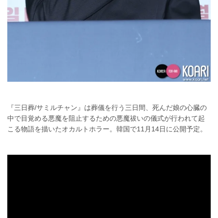
『三日葬/サミルチャン』は葬儀を行う三日間、死んだ娘の心臓の
中で目覚める悪魔を阻止するための悪魔祓いの儀式が行われて起
こる物語を描いたオカルトホラー。韓国で11月14日に公開予定。