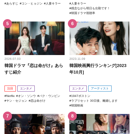
あらすじ
コン・ヒョジン
人妻キラー
人妻キラー
残念ながら明日も出勤です！
韓国ドラマ視聴率
2026.07.03
2023.11.09
韓国ドラマ『恋は命がけ』あら
韓国映画興行ランキング[2023
すじ紹介
年10月]
注目
エンタメ
エンタメ
アーティスト
Netflix
オン・ソンウ
パク・ウンビン
1947ボストン
ヤン・セジョン
恋は命がけ
ラブリセット 30日後、離婚します
韓国映画