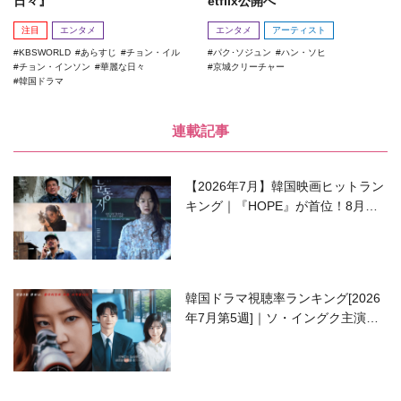
日々』
etflix公開へ
注目
エンタメ
エンタメ
アーティスト
KBSWORLD
あらすじ
チョン・イル
パク･ソジュン
ハン・ソヒ
チョン・インソン
華麗な日々
京城クリーチャー
韓国ドラマ
連載記事
【2026年7月】韓国映画ヒットラン
キング｜『HOPE』が首位！8月公
開の注目作は？
韓国ドラマ視聴率ランキング[2026
年7月第5週]｜ソ・イングク主演の
ラブコメがついに最終回！