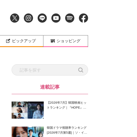
ピックアップ
ショッピング
連載記事
【2026年7月】韓国映画ヒッ
トランキング｜『HOPE』が
首位！8月公開の注目作は？
韓国ドラマ視聴率ランキング
[2026年7月第5週]｜ソ・イン