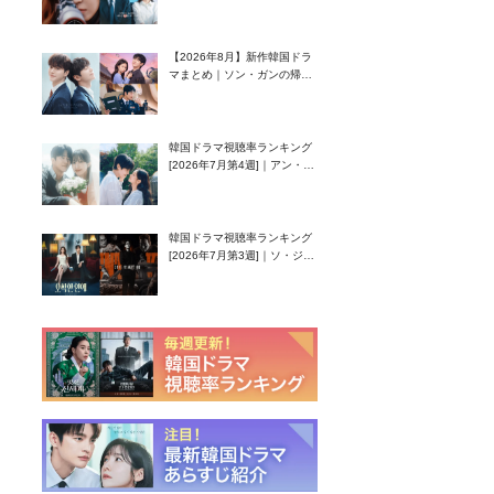
グク主演のラブコメがついに
最終回！
【2026年8月】新作韓国ドラ
マまとめ｜ソン・ガンの帰
還！孤独な天才高校生ピアニ
スト役
韓国ドラマ視聴率ランキング
[2026年7月第4週]｜アン・ヒ
ヨン（EXID ハニ）復帰作
『愛が来る』に注目！
韓国ドラマ視聴率ランキング
[2026年7月第3週]｜ソ・ジソ
ブ主演『エージェント・キ
ム』が勢い加速！