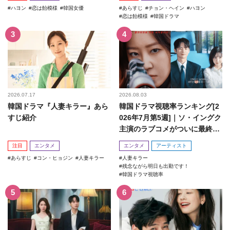
ハヨン
恋は飴模様
韓国女優
あらすじ
チョン・ヘイン
ハヨン
恋は飴模様
韓国ドラマ
2026.07.17
2026.08.03
韓国ドラマ『人妻キラー』あら
韓国ドラマ視聴率ランキング[2
すじ紹介
026年7月第5週]｜ソ・イングク
主演のラブコメがついに最終
回！
注目
エンタメ
エンタメ
アーティスト
あらすじ
コン・ヒョジン
人妻キラー
人妻キラー
残念ながら明日も出勤です！
韓国ドラマ視聴率