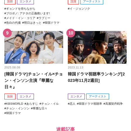
注目
エンタメ
注目
アーティスト
ギョンドを待ちながら
イ・ジョンソク
プロボノ: アナタの正義救います!
メイド・イン・コリア
ラブミー
告白の代価
明日はきっと
韓国ドラマ
2025.08.08
2023.11.13
[韓国ドラマ]チョン・イル×チョ
韓国ドラマ視聴率ランキング[2
ン・インソン主演『華麗な
023年11月2週目]
日々』
注目
エンタメ
エンタメ
アーティスト
KBSWORLD
あらすじ
チョン・イル
恋人
韓国ドラマ視聴率
高麗契丹戦争
チョン・インソン
華麗な日々
韓国ドラマ
連載記事