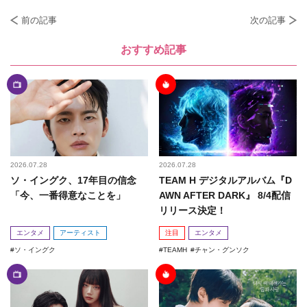
前の記事
次の記事
おすすめ記事
2026.07.28
2026.07.28
ソ・イングク、17年目の信念
TEAM H デジタルアルバム『D
「今、一番得意なことを」
AWN AFTER DARK』 8/4配信
リリース決定！
エンタメ
アーティスト
注目
エンタメ
ソ・イングク
TEAMH
チャン・グンソク