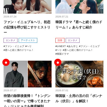
2026.07.24
2026.07.21
ファン・イニョプ＆ヘリ、初恋
韓国ドラマ『君へと続く僕のド
の記憶を呼び起こすケミストリ
リーム！』あらすじ紹介
ー
エンタメ
アーティスト
注目
エンタメ
ファン・イニョプ
ヘリ
U-NEXT
あらすじ
ファン・イニョプ
君へと続く僕のドリーム！
ヘリ
君へと続く僕のドリーム！
韓国ドラマ
2026.07.17
2026.07.01
待望の除隊後復帰！『トングン
韓国版・土用の丑の日「ポンナ
ー呪いの宮ー』で帰ってきたナ
ル（伏日）」を解説！
ム・ジュヒョクを徹底解剖