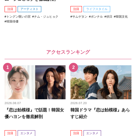
注目
アーティスト
注目
ライフスタイル
トングン呪いの宮
ナム・ジュヒョク
サムゲタン
ポンナル
伏日
韓国文化
韓国俳優
アクセスランキング
2026.08.07
2026.07.20
『恋は飴模様』で話題！韓国女
韓国ドラマ『恋は飴模様』あら
優ハヨンを徹底解剖
すじ紹介
注目
エンタメ
注目
エンタメ