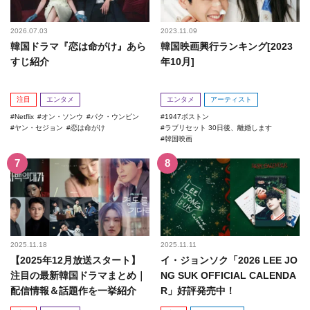
2026.07.03
2023.11.09
韓国ドラマ『恋は命がけ』あら
韓国映画興行ランキング[2023
すじ紹介
年10月]
注目
エンタメ
エンタメ
アーティスト
Netflix
オン・ソンウ
パク・ウンビン
1947ボストン
ヤン・セジョン
恋は命がけ
ラブリセット 30日後、離婚します
韓国映画
2025.11.18
2025.11.11
【2025年12月放送スタート】
イ・ジョンソク「2026 LEE JO
注目の最新韓国ドラマまとめ｜
NG SUK OFFICIAL CALENDA
配信情報＆話題作を一挙紹介
R」好評発売中！