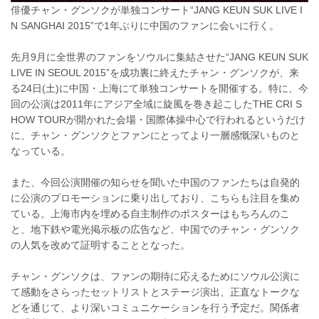
俳優チャン・グンソクが単独コンサート“JANG KEUN SUK LIVE I
N SANGHAI 2015”で1年ぶりに中国のファンに会いに行く。
先月9月に全世界のファンをソウルに集結させた“JANG KEUN SUK
LIVE IN SEOUL 2015”を成功裏に終えたチャン・グンソクが、来
る24日(土)に中国・上海にて単独コンサートを開催する。特に、今
回の公演は2011年にアジア全域に旋風を巻き起こしたTHE CRI S
HOW TOURが開かれた会場・国際体操中心で行われるというだけ
に、チャン・グンソクとファンにとってより一層感慨深いものと
なっている。
また、今回公演開催の知らせを聞いた中国のファンたちは自発的
に公演のプロモーションに乗り出しており、こちらも注目を集め
ている。上海市内を埋める自主制作のポスターはもちろんのこ
と、地下鉄や電光掲示板の広告など、中国でのチャン・グンソク
の人気を改めて証明することとなった。
チャン・グンソクは、ファンの期待に応えるためにソウル公演に
て感動をさらったセットリストとステージ演出、正直なトークな
どを通じて、より深いコミュニケーションを行う予定だ。関係者