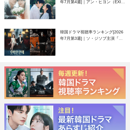
年7月第4週]｜アン・ヒヨン（EXID
ハニ）復帰作『愛が来る』に注目！
韓国ドラマ視聴率ランキング[2026
年7月第3週]｜ソ・ジソブ主演『エ
ージェント・キム』が勢い加速！