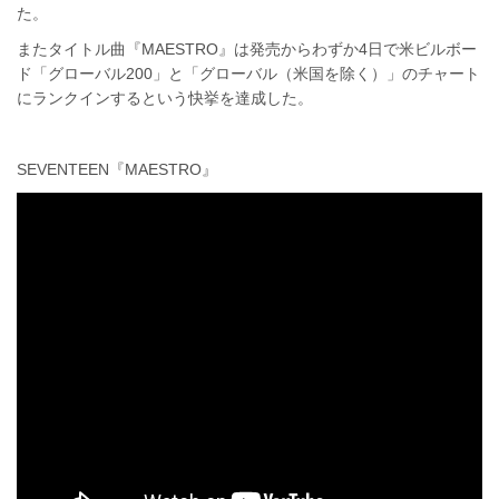
た。
またタイトル曲『MAESTRO』は発売からわずか4日で米ビルボー
ド「グローバル200」と「グローバル（米国を除く）」のチャート
にランクインするという快挙を達成した。
SEVENTEEN『MAESTRO』