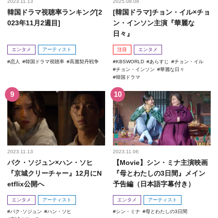
2023.11.13
2025.08.08
韓国ドラマ視聴率ランキング[2
[韓国ドラマ]チョン・イル×チョ
023年11月2週目]
ン・インソン主演『華麗な
日々』
エンタメ
アーティスト
注目
エンタメ
恋人
韓国ドラマ視聴率
高麗契丹戦争
KBSWORLD
あらすじ
チョン・イル
チョン・インソン
華麗な日々
韓国ドラマ
2023.11.13
2023.11.06
パク・ソジュン×ハン・ソヒ
【Movie】シン・ミナ主演映画
『京城クリーチャー』12月にN
『母とわたしの3日間』メイン
etflix公開へ
予告編（日本語字幕付き）
エンタメ
アーティスト
エンタメ
アーティスト
パク･ソジュン
ハン・ソヒ
シン・ミナ
母とわたしの3日間