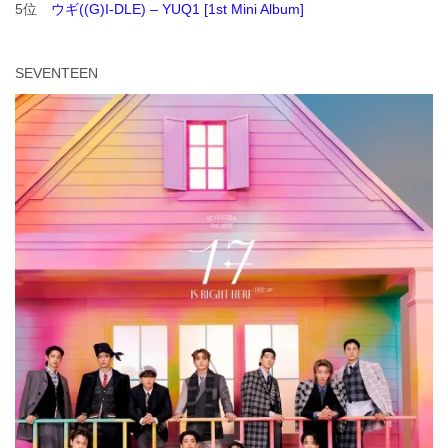
5位
ウギ((G)I-DLE) – YUQ1 [1st Mini Album]
SEVENTEEN