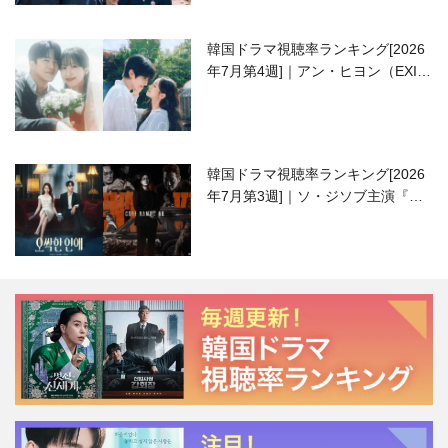
韓国ドラマ視聴率ランキング[2026
年7月第4週]｜アン・ヒヨン（EXID
ハニ）復帰作『愛が来る』に注目！
韓国ドラマ視聴率ランキング[2026
年7月第3週]｜ソ・ジソブ主演『エ
ージェント・キム』が勢い加速！