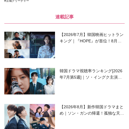
京城クリーチャー
連載記事
【2026年7月】韓国映画ヒットラン
キング｜『HOPE』が首位！8月公
開の注目作は？
韓国ドラマ視聴率ランキング[2026
年7月第5週]｜ソ・イングク主演の
ラブコメがついに最終回！
【2026年8月】新作韓国ドラマまと
め｜ソン・ガンの帰還！孤独な天才
高校生ピアニスト役