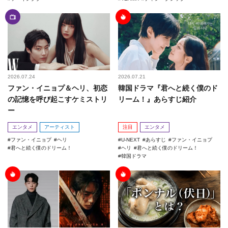
2026.07.24
2026.07.21
ファン・イニョプ＆ヘリ、初恋
韓国ドラマ『君へと続く僕のド
の記憶を呼び起こすケミストリ
リーム！』あらすじ紹介
ー
エンタメ
アーティスト
注目
エンタメ
ファン・イニョプ
ヘリ
U-NEXT
あらすじ
ファン・イニョプ
君へと続く僕のドリーム！
ヘリ
君へと続く僕のドリーム！
韓国ドラマ