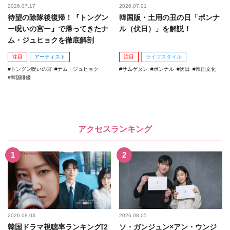
2026.07.17
2026.07.01
待望の除隊後復帰！『トングン
韓国版・土用の丑の日「ポンナ
ー呪いの宮ー』で帰ってきたナ
ル（伏日）」を解説！
ム・ジュヒョクを徹底解剖
注目
アーティスト
注目
ライフスタイル
トングン呪いの宮
ナム・ジュヒョク
サムゲタン
ポンナル
伏日
韓国文化
韓国俳優
アクセスランキング
2026.08.03
2026.08.05
韓国ドラマ視聴率ランキング[2
ソ・ガンジュン×アン・ウンジ