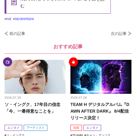
む
IVE
SEVENTEEN
前の記事
次の記事
おすすめ記事
2026.07.28
2026.07.28
ソ・イングク、17年目の信念
TEAM H デジタルアルバム『D
「今、一番得意なことを」
AWN AFTER DARK』 8/4配信
リリース決定！
エンタメ
アーティスト
注目
エンタメ
ソ・イングク
TEAMH
チャン・グンソク