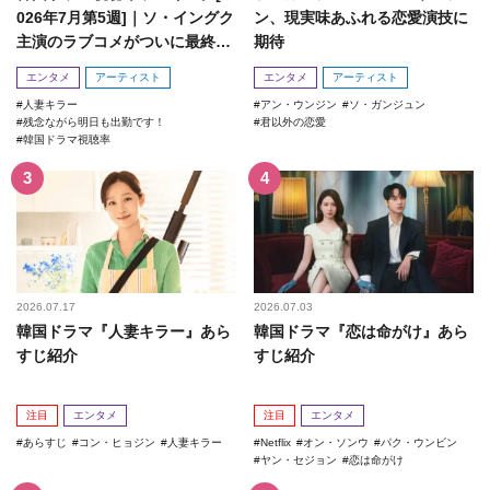
026年7月第5週]｜ソ・イングク
ン、現実味あふれる恋愛演技に
主演のラブコメがついに最終
期待
回！
エンタメ
アーティスト
エンタメ
アーティスト
人妻キラー
アン・ウンジン
ソ・ガンジュン
残念ながら明日も出勤です！
君以外の恋愛
韓国ドラマ視聴率
2026.07.17
2026.07.03
韓国ドラマ『人妻キラー』あら
韓国ドラマ『恋は命がけ』あら
すじ紹介
すじ紹介
注目
エンタメ
注目
エンタメ
あらすじ
コン・ヒョジン
人妻キラー
Netflix
オン・ソンウ
パク・ウンビン
ヤン・セジョン
恋は命がけ