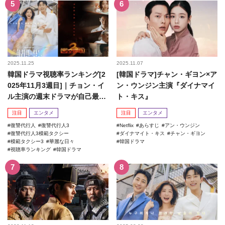
2025.11.25
2025.11.07
韓国ドラマ視聴率ランキング[2
[韓国ドラマ]チャン・ギヨン×ア
025年11月3週目]｜チョン・イ
ン・ウンジン主演『ダイナマイ
ル主演の週末ドラマが自己最高
ト・キス』
記録を更新！
注目
エンタメ
注目
エンタメ
復讐代行人
復讐代行人3
Netflix
あらすじ
アン・ウンジン
復讐代行人3模範タクシー
ダイナマイト・キス
チャン・ギヨン
模範タクシー3
華麗な日々
韓国ドラマ
視聴率ランキング
韓国ドラマ