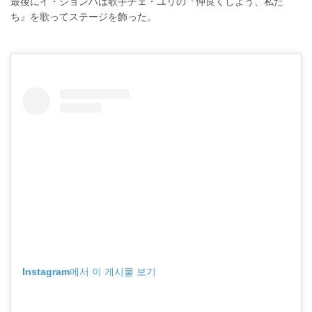
最後にイ・ジョンハは歌手チェ・ユリの『仲良くしよう、私た
ち』を歌ってステージを飾った。
Instagram에서 이 게시물 보기