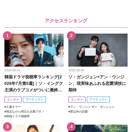
アクセスランキング
2026.08.03
2026.08.05
韓国ドラマ視聴率ランキング[2
ソ・ガンジュン×アン・ウンジ
026年7月第5週]｜ソ・イングク
ン、現実味あふれる恋愛演技に
主演のラブコメがついに最終
期待
回！
エンタメ
アーティスト
エンタメ
アーティスト
人妻キラー
アン・ウンジン
ソ・ガンジュン
残念ながら明日も出勤です！
君以外の恋愛
韓国ドラマ視聴率