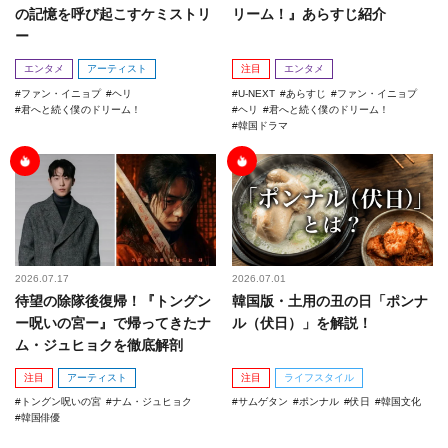
の記憶を呼び起こすケミストリ
リーム！』あらすじ紹介
ー
エンタメ
アーティスト
注目
エンタメ
ファン・イニョプ
ヘリ
U-NEXT
あらすじ
ファン・イニョプ
君へと続く僕のドリーム！
ヘリ
君へと続く僕のドリーム！
韓国ドラマ
2026.07.17
2026.07.01
待望の除隊後復帰！『トングン
韓国版・土用の丑の日「ポンナ
ー呪いの宮ー』で帰ってきたナ
ル（伏日）」を解説！
ム・ジュヒョクを徹底解剖
注目
アーティスト
注目
ライフスタイル
トングン呪いの宮
ナム・ジュヒョク
サムゲタン
ポンナル
伏日
韓国文化
韓国俳優