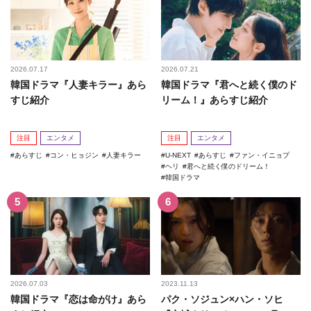
2026.07.17
2026.07.21
韓国ドラマ『人妻キラー』あら
韓国ドラマ『君へと続く僕のド
すじ紹介
リーム！』あらすじ紹介
注目
エンタメ
注目
エンタメ
あらすじ
コン・ヒョジン
人妻キラー
U-NEXT
あらすじ
ファン・イニョプ
ヘリ
君へと続く僕のドリーム！
韓国ドラマ
2026.07.03
2023.11.13
韓国ドラマ『恋は命がけ』あら
パク・ソジュン×ハン・ソヒ