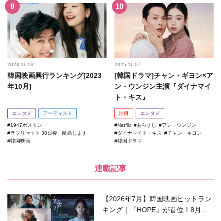
2023.11.09
2025.11.07
韓国映画興行ランキング[2023
[韓国ドラマ]チャン・ギヨン×ア
年10月]
ン・ウンジン主演『ダイナマイ
ト・キス』
エンタメ
アーティスト
注目
エンタメ
1947ボストン
Netflix
あらすじ
アン・ウンジン
ラブリセット 30日後、離婚します
ダイナマイト・キス
チャン・ギヨン
韓国映画
韓国ドラマ
連載記事
【2026年7月】韓国映画ヒットラン
キング｜『HOPE』が首位！8月公
開の注目作は？