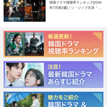
韓国ドラマ視聴率ランキング[2026
年7月第3週]｜ソ・ジソブ主演『エ
ージェント・キム』が勢い加速！