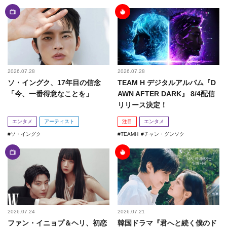
2026.07.28
2026.07.28
ソ・イングク、17年目の信念
TEAM H デジタルアルバム『D
「今、一番得意なことを」
AWN AFTER DARK』 8/4配信
リリース決定！
エンタメ
アーティスト
注目
エンタメ
ソ・イングク
TEAMH
チャン・グンソク
2026.07.24
2026.07.21
ファン・イニョプ＆ヘリ、初恋
韓国ドラマ『君へと続く僕のド