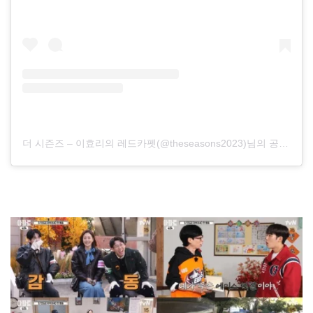
더 시즌즈 – 이효리의 레드카펫(@theseasons2023)님의 공유 게시물