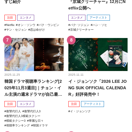
すじ紹介
『京城クリーチャー』12月にN
etflix公開へ
注目
エンタメ
エンタメ
アーティスト
Netflix
オン・ソンウ
パク・ウンビン
パク･ソジュン
ハン・ソヒ
ヤン・セジョン
恋は命がけ
京城クリーチャー
2025.11.25
2025.11.11
韓国ドラマ視聴率ランキング[2
イ・ジョンソク「2026 LEE JO
025年11月3週目]｜チョン・イ
NG SUK OFFICIAL CALENDA
ル主演の週末ドラマが自己最高
R」好評発売中！
記録を更新！
注目
エンタメ
注目
アーティスト
復讐代行人
復讐代行人3
イ・ジョンソク
復讐代行人3模範タクシー
模範タクシー3
華麗な日々
視聴率ランキング
韓国ドラマ