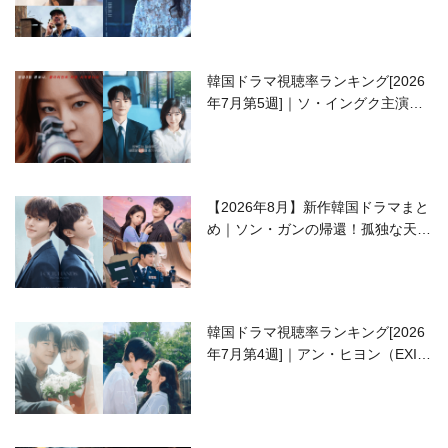
韓国ドラマ視聴率ランキング[2026
年7月第5週]｜ソ・イングク主演の
ラブコメがついに最終回！
【2026年8月】新作韓国ドラマまと
め｜ソン・ガンの帰還！孤独な天才
高校生ピアニスト役
韓国ドラマ視聴率ランキング[2026
年7月第4週]｜アン・ヒヨン（EXID
ハニ）復帰作『愛が来る』に注目！