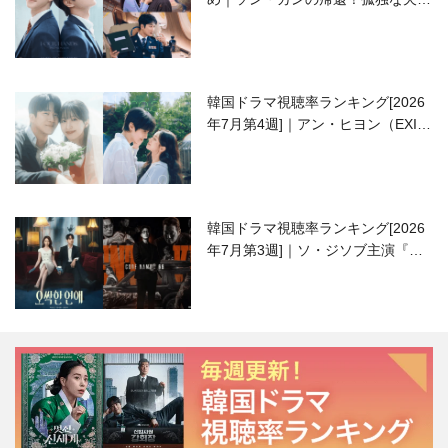
高校生ピアニスト役
韓国ドラマ視聴率ランキング[2026
年7月第4週]｜アン・ヒヨン（EXID
ハニ）復帰作『愛が来る』に注目！
韓国ドラマ視聴率ランキング[2026
年7月第3週]｜ソ・ジソブ主演『エ
ージェント・キム』が勢い加速！