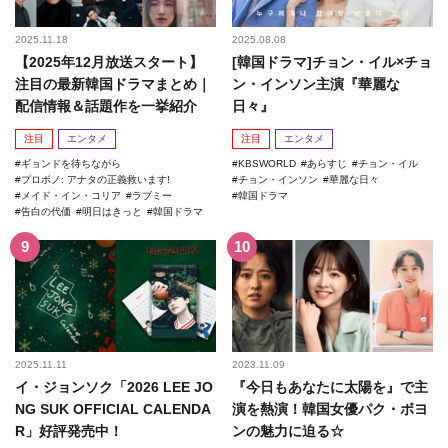
2025.11.18
2025.08.08
【2025年12月放送スタート】
[韓国ドラマ]チョン・イル×チョ
注目の最新韓国ドラマまとめ｜
ン・インソン主演『華麗な
配信情報＆話題作を一挙紹介
日々』
注目
エンタメ
注目
エンタメ
ギョンドを待ちながら
KBSWORLD
あらすじ
チョン・イル
プロボノ: アナタの正義救います!
チョン・インソン
華麗な日々
メイド・イン・コリア
ラブミー
韓国ドラマ
告白の代価
明日はきっと
韓国ドラマ
2025.11.11
2023.11.09
イ・ジョンソク「2026 LEE JO
『今日もあなたに太陽を』で主
NG SUK OFFICIAL CALENDA
演を熱演！韓国女優パク・ボヨ
R」好評発売中！
ンの魅力に迫る☆