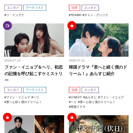
エンタメ
アーティスト
注目
エンタメ
ソ・イングク
TEAMH
チャン・グンソク
2026.07.24
2026.07.21
ファン・イニョプ＆ヘリ、初恋
韓国ドラマ『君へと続く僕のド
の記憶を呼び起こすケミストリ
リーム！』あらすじ紹介
ー
エンタメ
アーティスト
注目
エンタメ
ファン・イニョプ
ヘリ
U-NEXT
あらすじ
ファン・イニョプ
君へと続く僕のドリーム！
ヘリ
君へと続く僕のドリーム！
韓国ドラマ