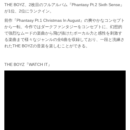
THE BOYZ、2枚目のフルアルバム『Phantasy Pt.2 Sixth Sense』
が1位、2位にランクイン。
前作『Phantasy Pt.1 Christmas In August』の爽やかなコンセプト
から一転、今作ではダークファンタジーをコンセプトに、幻想的
で強烈なムードの楽曲から飛び抜けたボーカル力と感性を刺激す
る楽曲まで様々なジャンルの全6曲を収録しており、一段と洗練さ
れたTHE BOYZの音楽を楽しむことができる。
THE BOYZ『WATCH IT』