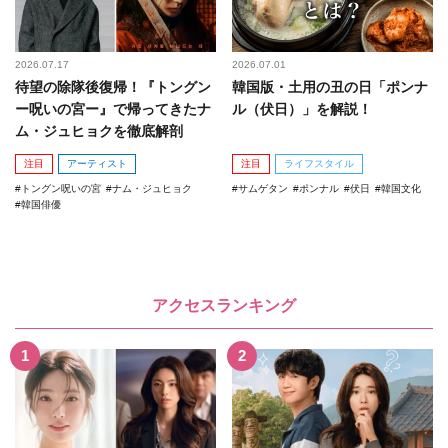
2026.07.17
2026.07.01
待望の除隊後復帰！『トングン
韓国版・土用の丑の日「ポンナ
ー呪いの宮ー』で帰ってきたナ
ル（伏日）」を解説！
ム・ジュヒョクを徹底解剖
注目
アーティスト
注目
ライフスタイル
トングン呪いの宮
ナム・ジュヒョク
サムゲタン
ポンナル
伏日
韓国文化
韓国俳優
アクセスランキング