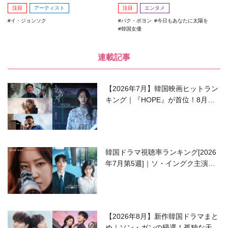
注目
アーティスト
注目
エンタメ
イ・ジョンソク
パク・ボヨン
今日もあなたに太陽を
韓国女優
連載記事
【2026年7月】韓国映画ヒットラン
キング｜『HOPE』が首位！8月公
開の注目作は？
韓国ドラマ視聴率ランキング[2026
年7月第5週]｜ソ・イングク主演の
ラブコメがついに最終回！
【2026年8月】新作韓国ドラマまと
め｜ソン・ガンの帰還！孤独な天才