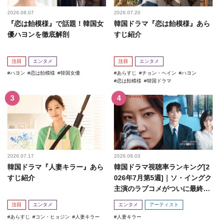
2026.08.07
2026.07.20
『恋は飴模様』で話題！韓国女
韓国ドラマ『恋は飴模様』あら
優ハヨンを徹底解剖
すじ紹介
注目
エンタメ
注目
エンタメ
ハヨン
恋は飴模様
韓国女優
あらすじ
チョン・ヘイン
ハヨン
恋は飴模様
韓国ドラマ
2026.07.17
2026.08.03
韓国ドラマ『人妻キラー』あら
韓国ドラマ視聴率ランキング[2
すじ紹介
026年7月第5週]｜ソ・イングク
主演のラブコメがついに最終
回！
注目
エンタメ
エンタメ
アーティスト
あらすじ
コン・ヒョジン
人妻キラー
人妻キラー