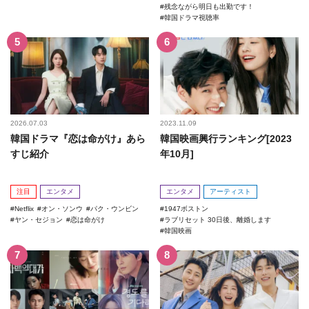
残念ながら明日も出勤です！
韓国ドラマ視聴率
2026.07.03
2023.11.09
韓国ドラマ『恋は命がけ』あら
韓国映画興行ランキング[2023
すじ紹介
年10月]
注目
エンタメ
エンタメ
アーティスト
Netflix
オン・ソンウ
パク・ウンビン
1947ボストン
ヤン・セジョン
恋は命がけ
ラブリセット 30日後、離婚します
韓国映画