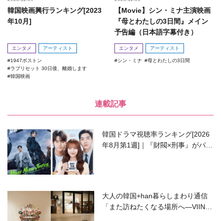
韓国映画興行ランキング[2023
【Movie】シン・ミナ主演映画
年10月]
『母とわたしの3日間』メイン
予告編（日本語字幕付き）
エンタメ
アーティスト
エンタメ
アーティスト
1947ボストン
シン・ミナ
母とわたしの3日間
ラブリセット 30日後、離婚します
韓国映画
連載記事
韓国ドラマ視聴率ランキング[2026
年8月第1週]｜『財閥×刑事』がパワ
ーアップして再始動！
大人の韓国+han暮らしまわり通信
「また訪ねたくなる場所へ―VIIN C
ollection」