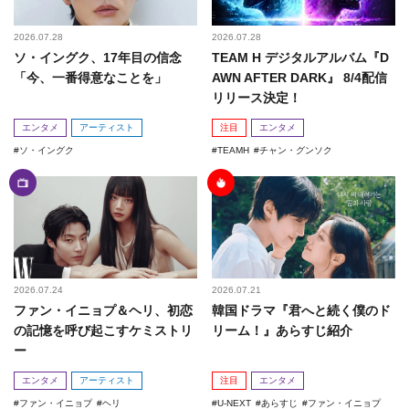
2026.07.28
2026.07.28
ソ・イングク、17年目の信念
TEAM H デジタルアルバム『D
「今、一番得意なことを」
AWN AFTER DARK』 8/4配信
リリース決定！
エンタメ
アーティスト
注目
エンタメ
ソ・イングク
TEAMH
チャン・グンソク
2026.07.24
2026.07.21
ファン・イニョプ＆ヘリ、初恋
韓国ドラマ『君へと続く僕のド
の記憶を呼び起こすケミストリ
リーム！』あらすじ紹介
ー
エンタメ
アーティスト
注目
エンタメ
ファン・イニョプ
ヘリ
U-NEXT
あらすじ
ファン・イニョプ