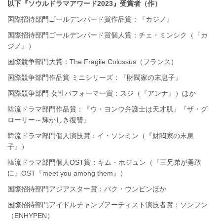
以下『ソウルドラマアワード2023』受賞者（作）
国際招待部門ゴールデンバード賞作品賞：『カジノ』
国際招待部門ゴールデンバード賞個人賞：チェ・ミンシク（『カ
ジノ』）
国際競争部門大賞：The Fragile Colossus（フランス）
国際競争部門作品賞 ミニシリーズ：『財閥家の末息子』
国際競争部門 女性パフォーマー賞：スジ（『アンナ』）ほか
韓流ドラマ部門作品賞：『ウ・ヨンウ弁護士は天才肌』『ザ・グ
ローリー～輝かしき復讐』
韓流ドラマ部門個人演技賞：イ・ソンミン（『財閥家の末息
子』）
韓流ドラマ部門個人OST賞：キム・ホジュン（『三兄弟が勇敢
に』OST『meet you among them』）
国際招待部門アジアスター賞：パク・ウンビンほか
国際招待部門アイドルチャンプアーティスト演技者賞：ソンフン
（ENHYPEN）