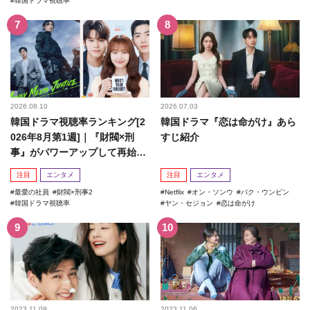
韓国ドラマ視聴率
2026.08.10
2026.07.03
韓国ドラマ視聴率ランキング[2
韓国ドラマ『恋は命がけ』あら
026年8月第1週]｜『財閥×刑
すじ紹介
事』がパワーアップして再始
動！
注目
エンタメ
注目
エンタメ
最愛の社員
財閥×刑事2
Netflix
オン・ソンウ
パク・ウンビン
韓国ドラマ視聴率
ヤン・セジョン
恋は命がけ
2023.11.09
2023.11.06