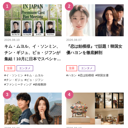
2026.08.10
2026.08.07
キム・ムヨル、イ・ソンミン、
『恋は飴模様』で話題！韓国女
チン・ギジュ、ピョ・ジフンが
優ハヨンを徹底解剖
集結！10月に日本でスペシャル
ファンミーティング開催決...
注目
エンタメ
注目
エンタメ
イ・ソンミン
キム・ムヨル
ハヨン
恋は飴模様
韓国女優
チン・ギジュ
ピョ・ジフン
ファンミーティング
鉄槌教師