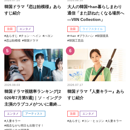
2026.07.20
2026.08.10
韓国ドラマ『恋は飴模様』あら
大人の韓国+han暮らしまわり
すじ紹介
通信「また訪ねたくなる場所へ
―VIIN Collection」
注目
エンタメ
注目
ライフスタイル
あらすじ
チョン・ヘイン
ハヨン
+han
プラスハン
韓国寝具
恋は飴模様
韓国ドラマ
韓国工芸品
2026.08.03
2026.07.17
韓国ドラマ視聴率ランキング[2
韓国ドラマ『人妻キラー』あら
026年7月第5週]｜ソ・イングク
すじ紹介
主演のラブコメがついに最終
回！
エンタメ
アーティスト
注目
エンタメ
人妻キラー
あらすじ
コン・ヒョジン
人妻キラー
残念ながら明日も出勤です！