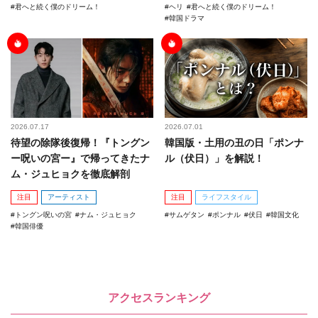
君へと続く僕のドリーム！
ヘリ
君へと続く僕のドリーム！
韓国ドラマ
2026.07.17
2026.07.01
待望の除隊後復帰！『トングン
韓国版・土用の丑の日「ポンナ
ー呪いの宮ー』で帰ってきたナ
ル（伏日）」を解説！
ム・ジュヒョクを徹底解剖
注目
アーティスト
注目
ライフスタイル
トングン呪いの宮
ナム・ジュヒョク
サムゲタン
ポンナル
伏日
韓国文化
韓国俳優
アクセスランキング