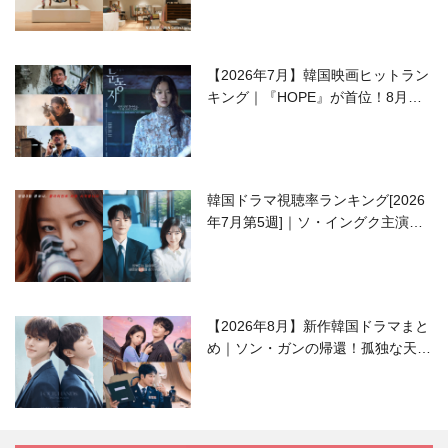
【2026年7月】韓国映画ヒットラン
キング｜『HOPE』が首位！8月公
開の注目作は？
韓国ドラマ視聴率ランキング[2026
年7月第5週]｜ソ・イングク主演の
ラブコメがついに最終回！
【2026年8月】新作韓国ドラマまと
め｜ソン・ガンの帰還！孤独な天才
高校生ピアニスト役