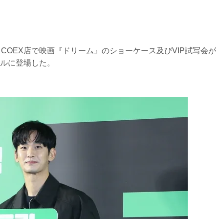
ス
COEX
店で映画『ドリーム』のショーケース及び
VIP
試写会が
ルに登場した。