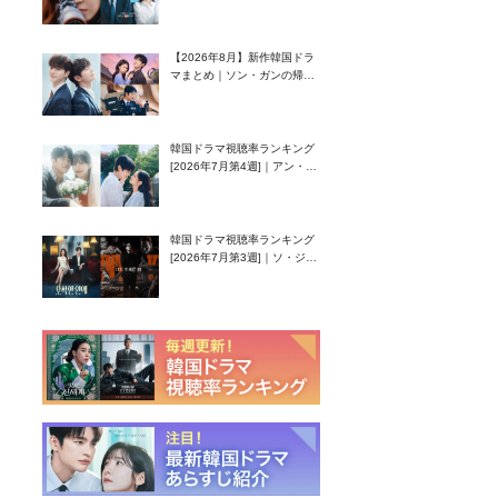
グク主演のラブコメがついに
最終回！
【2026年8月】新作韓国ドラ
マまとめ｜ソン・ガンの帰
還！孤独な天才高校生ピアニ
スト役
韓国ドラマ視聴率ランキング
[2026年7月第4週]｜アン・ヒ
ヨン（EXID ハニ）復帰作
『愛が来る』に注目！
韓国ドラマ視聴率ランキング
[2026年7月第3週]｜ソ・ジソ
ブ主演『エージェント・キ
ム』が勢い加速！