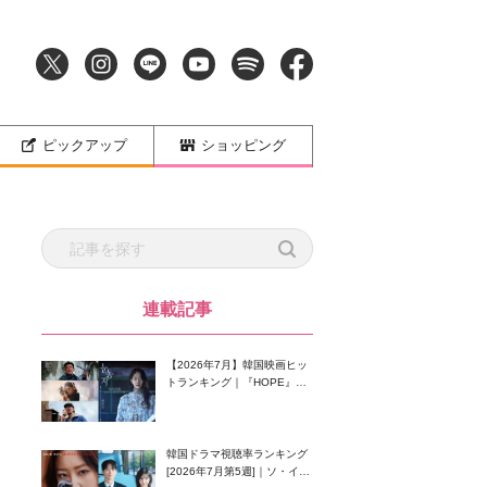
ピックアップ
ショッピング
連載記事
【2026年7月】韓国映画ヒッ
トランキング｜『HOPE』が
首位！8月公開の注目作は？
韓国ドラマ視聴率ランキング
[2026年7月第5週]｜ソ・イン