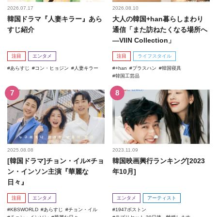
2026.07.17
2026.08.10
韓国ドラマ『人妻キラー』あら
大人の韓国+han暮らしまわり
すじ紹介
通信「また訪ねたくなる場所へ
―VIIN Collection」
注目
エンタメ
注目
ライフスタイル
あらすじ
コン・ヒョジン
人妻キラー
+han
プラスハン
韓国寝具
韓国工芸品
2025.08.08
2023.11.09
[韓国ドラマ]チョン・イル×チョ
韓国映画興行ランキング[2023
ン・インソン主演『華麗な
年10月]
日々』
注目
エンタメ
エンタメ
アーティスト
KBSWORLD
あらすじ
チョン・イル
1947ボストン