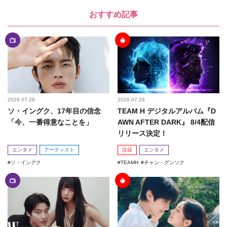
おすすめ記事
2026.07.28
2026.07.28
ソ・イングク、17年目の信念
TEAM H デジタルアルバム『D
「今、一番得意なことを」
AWN AFTER DARK』 8/4配信
リリース決定！
エンタメ
アーティスト
注目
エンタメ
ソ・イングク
TEAMH
チャン・グンソク