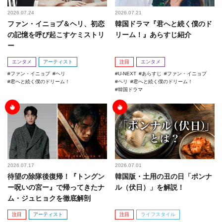
2026.07.24
2026.07.21
ファン・イニョプ＆ヘリ、初恋
韓国ドラマ『君へと続く僕のド
の記憶を呼び起こすケミストリ
リーム！』あらすじ紹介
ー
エンタメ
アーティスト
注目
エンタメ
ファン・イニョプ
ヘリ
U-NEXT
あらすじ
ファン・イニョプ
君へと続く僕のドリーム！
ヘリ
君へと続く僕のドリーム！
韓国ドラマ
2026.07.17
2026.07.01
待望の除隊後復帰！『トングン
韓国版・土用の丑の日「ポンナ
ー呪いの宮ー』で帰ってきたナ
ル（伏日）」を解説！
ム・ジュヒョクを徹底解剖
注目
アーティスト
注目
ライフスタイル