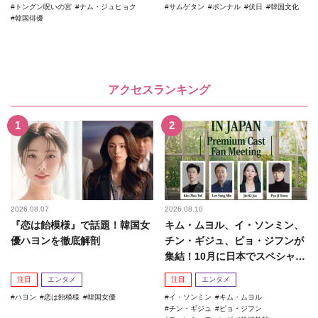
トングン呪いの宮
ナム・ジュヒョク
サムゲタン
ポンナル
伏日
韓国文化
韓国俳優
アクセスランキング
2026.08.07
2026.08.10
『恋は飴模様』で話題！韓国女
キム・ムヨル、イ・ソンミン、
優ハヨンを徹底解剖
チン・ギジュ、ピョ・ジフンが
集結！10月に日本でスペシャル
ファンミーティング開催決...
注目
エンタメ
注目
エンタメ
ハヨン
恋は飴模様
韓国女優
イ・ソンミン
キム・ムヨル
チン・ギジュ
ピョ・ジフン