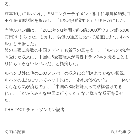
る。
昨年10月にルハンは、SMエンターテイメント相手に専属契約効力
不存在確認訴訟を提起し、「EXOを脱退する」と明らかにした。
当時ルハン側は、「2013年の1年間で約5億3000万ウォン(約5300
万円)をもらった。しかし、労働の強度に比べて過度に少ないレベ
ル」と主張した。
彼の主張に多数の中国メディアも賛同の意を表し、「ルハンが1年
間受けた収入は、中国のB級芸能人が青春ドラマ2本を撮ることよ
りにも至らないレベルだ」と指摘した。
ルハン以外に他のEXOメンバーの収入は公開されていない状況。
ルハンの主張についてネット民は、「あれが少ない?」、「一体い
くらなら気が済むの」、「中国のB級芸能人って結構儲けてる
ね」、「だからみんな中国に行くんだ」など様々な反応を見せ
た。
THE FACT|チェ・ソンミン記者
前の記事
次の記事