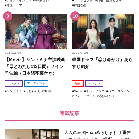
チョン・インソン
華麗な日々
ラブリセット 30日後、離婚します
韓国ドラマ
韓国映画
2023.11.06
2026.07.03
【Movie】シン・ミナ主演映画
韓国ドラマ『恋は命がけ』あら
『母とわたしの3日間』メイン
すじ紹介
予告編（日本語字幕付き）
エンタメ
アーティスト
注目
エンタメ
シン・ミナ
母とわたしの3日間
Netflix
オン・ソンウ
パク・ウンビン
ヤン・セジョン
恋は命がけ
連載記事
大人の韓国+han暮らしまわり通信