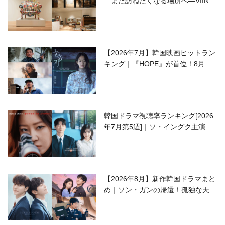
「また訪ねたくなる場所へ―VIIN C
ollection」
【2026年7月】韓国映画ヒットラン
キング｜『HOPE』が首位！8月公
開の注目作は？
韓国ドラマ視聴率ランキング[2026
年7月第5週]｜ソ・イングク主演の
ラブコメがついに最終回！
【2026年8月】新作韓国ドラマまと
め｜ソン・ガンの帰還！孤独な天才
高校生ピアニスト役