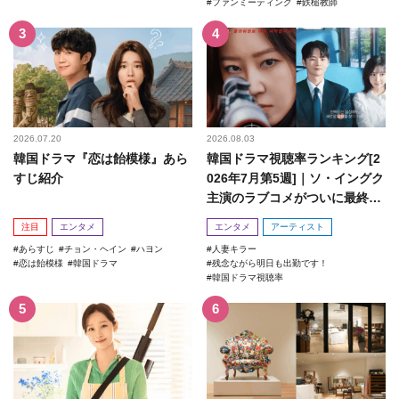
ファンミーティング
鉄槌教師
2026.07.20
2026.08.03
韓国ドラマ『恋は飴模様』あら
韓国ドラマ視聴率ランキング[2
すじ紹介
026年7月第5週]｜ソ・イングク
主演のラブコメがついに最終
回！
注目
エンタメ
エンタメ
アーティスト
あらすじ
チョン・ヘイン
ハヨン
人妻キラー
恋は飴模様
韓国ドラマ
残念ながら明日も出勤です！
韓国ドラマ視聴率