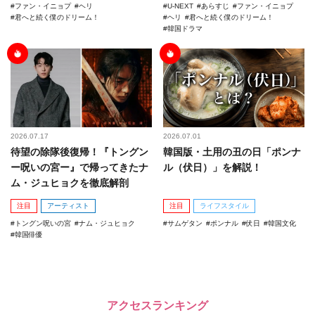
ファン・イニョプ
ヘリ
U-NEXT
あらすじ
ファン・イニョプ
君へと続く僕のドリーム！
ヘリ
君へと続く僕のドリーム！
韓国ドラマ
2026.07.17
2026.07.01
待望の除隊後復帰！『トングン
韓国版・土用の丑の日「ポンナ
ー呪いの宮ー』で帰ってきたナ
ル（伏日）」を解説！
ム・ジュヒョクを徹底解剖
注目
アーティスト
注目
ライフスタイル
トングン呪いの宮
ナム・ジュヒョク
サムゲタン
ポンナル
伏日
韓国文化
韓国俳優
アクセスランキング