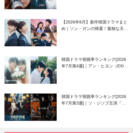
【2026年8月】新作韓国ドラマまと
め｜ソン・ガンの帰還！孤独な天才
高校生ピアニスト役
韓国ドラマ視聴率ランキング[2026
年7月第4週]｜アン・ヒヨン（EXID
ハニ）復帰作『愛が来る』に注目！
韓国ドラマ視聴率ランキング[2026
年7月第3週]｜ソ・ジソブ主演『エ
ージェント・キム』が勢い加速！