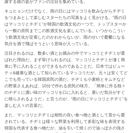
露する彼の姿がファンの注目を集めている。
キュヒョンだけでなく、雨の日にはマッコリを飲みながらチヂミ
をつまみとして楽しむスターたちの写真をよく見かける。“雨の日
はマッコリとチヂミ”が韓国の飲酒文化の一つで、トップスターか
ら一般の庶民までこの飲酒文化を楽しんでいる。いつからこうい
う飲酒文化が定着したのかわからないが、雨のせいで憂鬱になる
気分を酒で飛ばそうという意味が入っている。
注目されるのは、数多い酒とお摘みの中でマッコリとチヂミが選
ばれた理由だ。まず挙げられるのは、マッコリとチヂミが凄く簡
単に手に入れることができるものであることだ。日本ではビュー
ティ&健康な酒として知られているマッコリだが、元々は安くてど
こでも売っている韓国庶民の酒だ。チヂミも小麦粉とキムチなど
の野菜さえあれば、10分で作れる庶民の味方。「簡単に作る熱々
のチヂミに濃い味のマッコリを口に入れると、塞いだ気分がすぐ
に晴らされるようだ」と言うのが、“雨の日にマッコリとチヂミ”を
楽しむ人々の言葉だ。
また、マッコリとチヂミは相性の良い食べ物と酒として昔から愛
されている。チヂミは様々な野菜を利用して多彩な味を表現する
韓国を代表する食べ物だが、油を引いて焼くので油っぽさの強さ