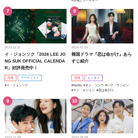
京城クリーチャー
2025.11.11
2026.07.03
イ・ジョンソク「2026 LEE JO
韓国ドラマ『恋は命がけ』あら
NG SUK OFFICIAL CALENDA
すじ紹介
R」好評発売中！
注目
アーティスト
注目
エンタメ
イ・ジョンソク
Netflix
オン・ソンウ
パク・ウンビン
ヤン・セジョン
恋は命がけ
2023.11.09
2025.08.08