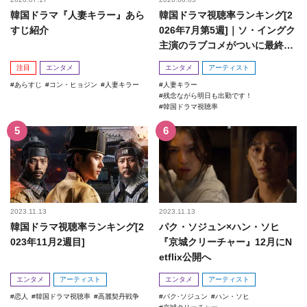
韓国ドラマ『人妻キラー』あら
韓国ドラマ視聴率ランキング[2
すじ紹介
026年7月第5週]｜ソ・イングク
主演のラブコメがついに最終
回！
注目
エンタメ
エンタメ
アーティスト
あらすじ
コン・ヒョジン
人妻キラー
人妻キラー
残念ながら明日も出勤です！
韓国ドラマ視聴率
2023.11.13
2023.11.13
韓国ドラマ視聴率ランキング[2
パク・ソジュン×ハン・ソヒ
023年11月2週目]
『京城クリーチャー』12月にN
etflix公開へ
エンタメ
アーティスト
エンタメ
アーティスト
恋人
韓国ドラマ視聴率
高麗契丹戦争
パク･ソジュン
ハン・ソヒ