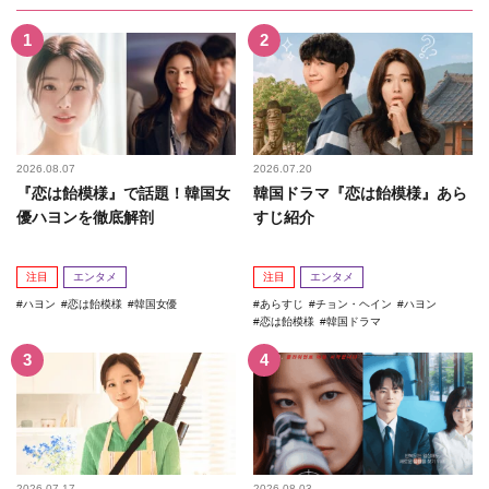
2026.08.07
2026.07.20
『恋は飴模様』で話題！韓国女
韓国ドラマ『恋は飴模様』あら
優ハヨンを徹底解剖
すじ紹介
注目
エンタメ
注目
エンタメ
ハヨン
恋は飴模様
韓国女優
あらすじ
チョン・ヘイン
ハヨン
恋は飴模様
韓国ドラマ
2026.07.17
2026.08.03