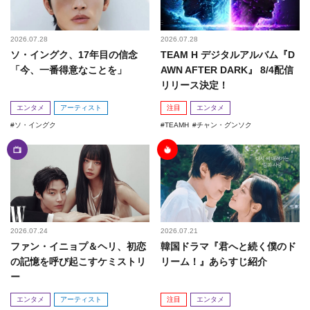
2026.07.28
2026.07.28
ソ・イングク、17年目の信念
TEAM H デジタルアルバム『D
「今、一番得意なことを」
AWN AFTER DARK』 8/4配信
リリース決定！
エンタメ
アーティスト
注目
エンタメ
ソ・イングク
TEAMH
チャン・グンソク
2026.07.24
2026.07.21
ファン・イニョプ＆ヘリ、初恋
韓国ドラマ『君へと続く僕のド
の記憶を呼び起こすケミストリ
リーム！』あらすじ紹介
ー
エンタメ
アーティスト
注目
エンタメ