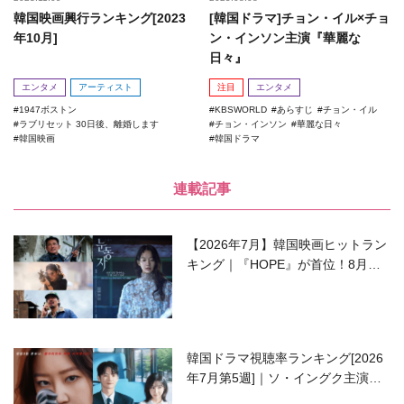
韓国映画興行ランキング[2023
[韓国ドラマ]チョン・イル×チョ
年10月]
ン・インソン主演『華麗な
日々』
エンタメ
アーティスト
注目
エンタメ
1947ボストン
KBSWORLD
あらすじ
チョン・イル
ラブリセット 30日後、離婚します
チョン・インソン
華麗な日々
韓国映画
韓国ドラマ
連載記事
【2026年7月】韓国映画ヒットラン
キング｜『HOPE』が首位！8月公
開の注目作は？
韓国ドラマ視聴率ランキング[2026
年7月第5週]｜ソ・イングク主演の
ラブコメがついに最終回！