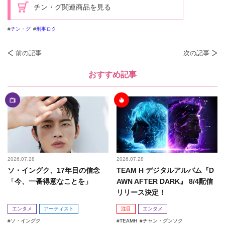
チン・グ関連商品を見る
チン・グ
刑事ロク
前の記事
次の記事
おすすめ記事
2026.07.28
2026.07.28
ソ・イングク、17年目の信念
TEAM H デジタルアルバム『D
「今、一番得意なことを」
AWN AFTER DARK』 8/4配信
リリース決定！
エンタメ
アーティスト
注目
エンタメ
ソ・イングク
TEAMH
チャン・グンソク