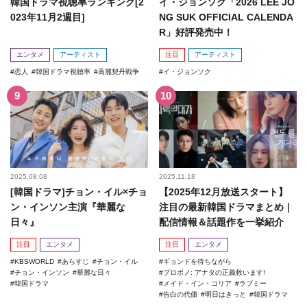
韓国ドラマ視聴率ランキング[2
イ・ジョンソク「2026 LEE JO
023年11月2週目]
NG SUK OFFICIAL CALENDA
R」好評発売中！
エンタメ
アーティスト
注目
アーティスト
恋人
韓国ドラマ視聴率
高麗契丹戦争
イ・ジョンソク
2025.08.08
2025.11.18
[韓国ドラマ]チョン・イル×チョ
【2025年12月放送スタート】
ン・インソン主演『華麗な
注目の最新韓国ドラマまとめ｜
日々』
配信情報＆話題作を一挙紹介
注目
エンタメ
注目
エンタメ
KBSWORLD
あらすじ
チョン・イル
ギョンドを待ちながら
チョン・インソン
華麗な日々
プロボノ: アナタの正義救います!
韓国ドラマ
メイド・イン・コリア
ラブミー
告白の代価
明日はきっと
韓国ドラマ