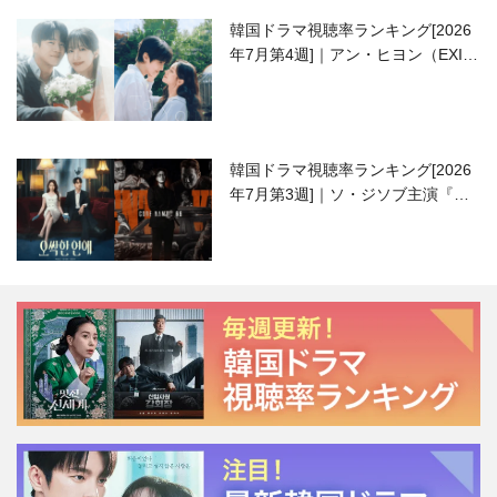
韓国ドラマ視聴率ランキング[2026
年7月第4週]｜アン・ヒヨン（EXID
ハニ）復帰作『愛が来る』に注目！
韓国ドラマ視聴率ランキング[2026
年7月第3週]｜ソ・ジソブ主演『エ
ージェント・キム』が勢い加速！