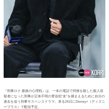
『刑事ロク 最後の心理戦』は、一本の電話で同僚を殺した殺人容
疑者になった刑事が正体不明の脅迫犯“友”を捕まえるために自分の
過去を追う刑事サスペンスドラマ。来る26日にDisney+（ディズニ
ープラス）で配信予定。