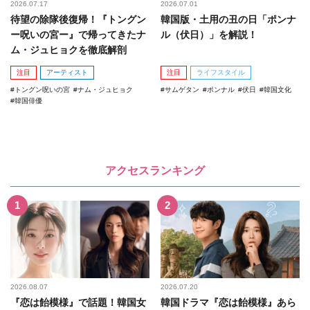
2026.07.17
2026.07.01
待望の除隊後復帰！『トングン
韓国版・土用の丑の日「ポンナ
ー呪いの宮ー』で帰ってきたナ
ル（伏日）」を解説！
ム・ジュヒョクを徹底解剖
注目
アーティスト
注目
ライフスタイル
トングン呪いの宮
ナム・ジュヒョク
サムゲタン
ポンナル
伏日
韓国文化
韓国俳優
アクセスランキング
2026.08.07
2026.07.20
『恋は飴模様』で話題！韓国女
韓国ドラマ『恋は飴模様』あら