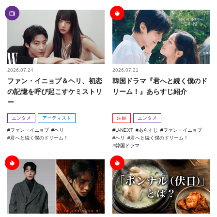
2026.07.24
2026.07.21
ファン・イニョプ＆ヘリ、初恋
韓国ドラマ『君へと続く僕のド
の記憶を呼び起こすケミストリ
リーム！』あらすじ紹介
ー
エンタメ
アーティスト
注目
エンタメ
ファン・イニョプ
ヘリ
U-NEXT
あらすじ
ファン・イニョプ
君へと続く僕のドリーム！
ヘリ
君へと続く僕のドリーム！
韓国ドラマ