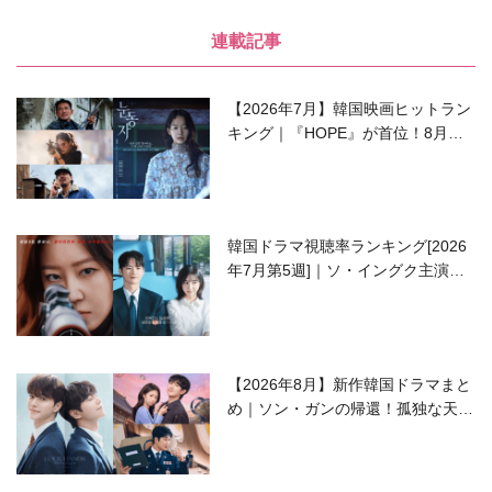
連載記事
【2026年7月】韓国映画ヒットラン
キング｜『HOPE』が首位！8月公
開の注目作は？
韓国ドラマ視聴率ランキング[2026
年7月第5週]｜ソ・イングク主演の
ラブコメがついに最終回！
【2026年8月】新作韓国ドラマまと
め｜ソン・ガンの帰還！孤独な天才
高校生ピアニスト役