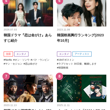
2026.07.03
2023.11.09
韓国ドラマ『恋は命がけ』あら
韓国映画興行ランキング[2023
すじ紹介
年10月]
注目
エンタメ
エンタメ
アーティスト
Netflix
オン・ソンウ
パク・ウンビン
1947ボストン
ヤン・セジョン
恋は命がけ
ラブリセット 30日後、離婚します
韓国映画
2023.11.13
2025.11.11