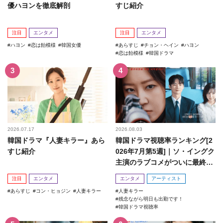
優ハヨンを徹底解剖
すじ紹介
注目
エンタメ
注目
エンタメ
ハヨン
恋は飴模様
韓国女優
あらすじ
チョン・ヘイン
ハヨン
恋は飴模様
韓国ドラマ
2026.07.17
2026.08.03
韓国ドラマ『人妻キラー』あら
韓国ドラマ視聴率ランキング[2
すじ紹介
026年7月第5週]｜ソ・イングク
主演のラブコメがついに最終
回！
注目
エンタメ
エンタメ
アーティスト
あらすじ
コン・ヒョジン
人妻キラー
人妻キラー
残念ながら明日も出勤です！
韓国ドラマ視聴率