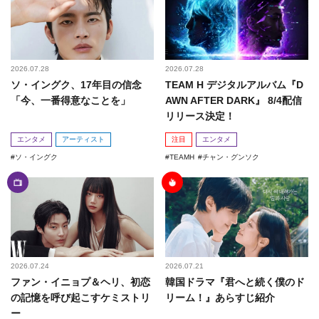
2026.07.28
2026.07.28
ソ・イングク、17年目の信念
TEAM H デジタルアルバム『D
「今、一番得意なことを」
AWN AFTER DARK』 8/4配信
リリース決定！
エンタメ
アーティスト
注目
エンタメ
ソ・イングク
TEAMH
チャン・グンソク
2026.07.24
2026.07.21
ファン・イニョプ＆ヘリ、初恋
韓国ドラマ『君へと続く僕のド
の記憶を呼び起こすケミストリ
リーム！』あらすじ紹介
ー