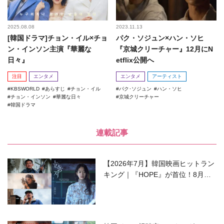
2025.08.08
2023.11.13
[韓国ドラマ]チョン・イル×チョ
パク・ソジュン×ハン・ソヒ
ン・インソン主演『華麗な
『京城クリーチャー』12月にN
日々』
etflix公開へ
注目
エンタメ
エンタメ
アーティスト
KBSWORLD
あらすじ
チョン・イル
パク･ソジュン
ハン・ソヒ
チョン・インソン
華麗な日々
京城クリーチャー
韓国ドラマ
連載記事
【2026年7月】韓国映画ヒットラン
キング｜『HOPE』が首位！8月公
開の注目作は？