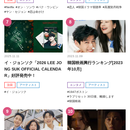
Netflix
オン・ソンウ
パク・ウンビン
恋人
韓国ドラマ視聴率
高麗契丹戦争
ヤン・セジョン
恋は命がけ
2025.11.11
2023.11.09
イ・ジョンソク「2026 LEE JO
韓国映画興行ランキング[2023
NG SUK OFFICIAL CALENDA
年10月]
R」好評発売中！
注目
アーティスト
エンタメ
アーティスト
イ・ジョンソク
1947ボストン
ラブリセット 30日後、離婚します
韓国映画