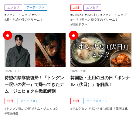
エンタメ
アーティスト
注目
エンタメ
ファン・イニョプ
ヘリ
U-NEXT
あらすじ
ファン・イニョプ
君へと続く僕のドリーム！
ヘリ
君へと続く僕のドリーム！
韓国ドラマ
2026.07.17
2026.07.01
待望の除隊後復帰！『トングン
韓国版・土用の丑の日「ポンナ
ー呪いの宮ー』で帰ってきたナ
ル（伏日）」を解説！
ム・ジュヒョクを徹底解剖
注目
アーティスト
注目
ライフスタイル
トングン呪いの宮
ナム・ジュヒョク
サムゲタン
ポンナル
伏日
韓国文化
韓国俳優