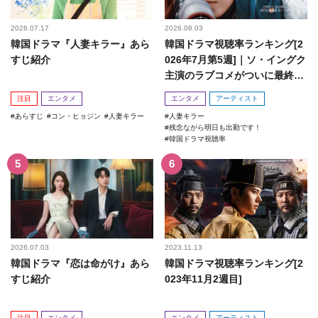
2026.07.17
2026.08.03
韓国ドラマ『人妻キラー』あら
韓国ドラマ視聴率ランキング[2
すじ紹介
026年7月第5週]｜ソ・イングク
主演のラブコメがついに最終
回！
注目
エンタメ
エンタメ
アーティスト
あらすじ
コン・ヒョジン
人妻キラー
人妻キラー
残念ながら明日も出勤です！
韓国ドラマ視聴率
2026.07.03
2023.11.13
韓国ドラマ『恋は命がけ』あら
韓国ドラマ視聴率ランキング[2
すじ紹介
023年11月2週目]
注目
エンタメ
エンタメ
アーティスト