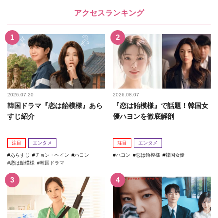
アクセスランキング
2026.07.20
2026.08.07
韓国ドラマ『恋は飴模様』あら
『恋は飴模様』で話題！韓国女
すじ紹介
優ハヨンを徹底解剖
注目
エンタメ
注目
エンタメ
あらすじ
チョン・ヘイン
ハヨン
ハヨン
恋は飴模様
韓国女優
恋は飴模様
韓国ドラマ