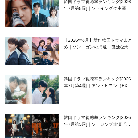
韓国ドラマ視聴率ランキング[2026
年7月第5週]｜ソ・イングク主演の
ラブコメがついに最終回！
【2026年8月】新作韓国ドラマまと
め｜ソン・ガンの帰還！孤独な天才
高校生ピアニスト役
韓国ドラマ視聴率ランキング[2026
年7月第4週]｜アン・ヒヨン（EXID
ハニ）復帰作『愛が来る』に注目！
韓国ドラマ視聴率ランキング[2026
年7月第3週]｜ソ・ジソブ主演『エ
ージェント・キム』が勢い加速！