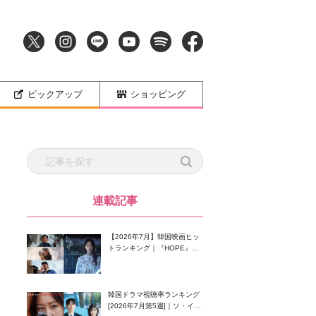
ピックアップ
ショッピング
連載記事
【2026年7月】韓国映画ヒッ
トランキング｜『HOPE』が
首位！8月公開の注目作は？
韓国ドラマ視聴率ランキング
[2026年7月第5週]｜ソ・イン