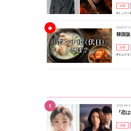
注目
トングン
2026.07.0
韓国版
注目
サムゲタ
2026.08.0
『恋は
注目