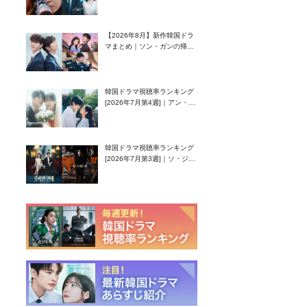
グク主演のラブコメがついに
最終回！
【2026年8月】新作韓国ドラ
マまとめ｜ソン・ガンの帰
還！孤独な天才高校生ピアニ
スト役
韓国ドラマ視聴率ランキング
[2026年7月第4週]｜アン・ヒ
ヨン（EXID ハニ）復帰作
『愛が来る』に注目！
韓国ドラマ視聴率ランキング
[2026年7月第3週]｜ソ・ジソ
ブ主演『エージェント・キ
ム』が勢い加速！