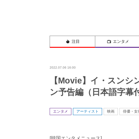
注目
エンタメ
2022.07.06 16:00
【Movie】イ・スン
ン予告編（日本語字幕
エンタメ
アーティスト
映画
俳優・女
[韓国エンタメニュース]