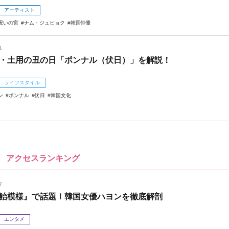
アーティスト
呪いの宮
ナム・ジュヒョク
韓国俳優
1
・土用の丑の日「ポンナル（伏日）」を解説！
ライフスタイル
ン
ポンナル
伏日
韓国文化
アクセスランキング
7
飴模様』で話題！韓国女優ハヨンを徹底解剖
エンタメ