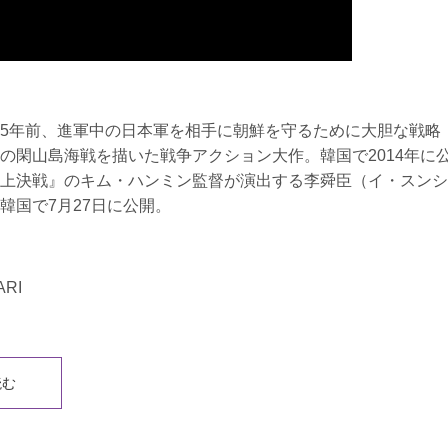
5年前、進軍中の日本軍を相手に朝鮮を守るために大胆な戦略
の閑山島海戦を描いた戦争アクション大作。韓国で2014年に
上決戦』のキム・ハンミン監督が演出する李舜臣（イ・スンシ
韓国で7月27日に公開。
RI
読む