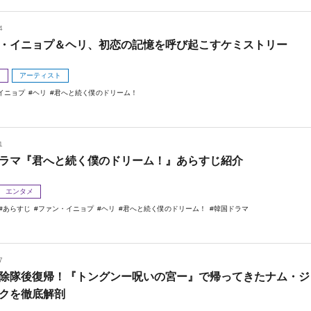
4
・イニョプ＆ヘリ、初恋の記憶を呼び起こすケミストリー
メ
アーティスト
イニョプ
ヘリ
君へと続く僕のドリーム！
1
ラマ『君へと続く僕のドリーム！』あらすじ紹介
エンタメ
あらすじ
ファン・イニョプ
ヘリ
君へと続く僕のドリーム！
韓国ドラマ
7
除隊後復帰！『トングンー呪いの宮ー』で帰ってきたナム・ジ
クを徹底解剖