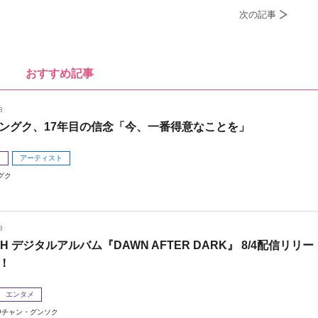
次の記事
おすすめ記事
8
ングク、17年目の信念「今、一番得意なことを」
メ
アーティスト
グク
8
 H デジタルアルバム『DAWN AFTER DARK』 8/4配信リリー
！
エンタメ
チャン・グンソク