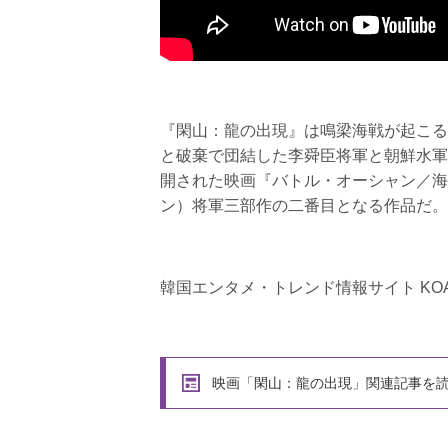
『閑山：龍の出現』は鳴梁海戦が起こる
と破棄で団結した李舜臣将軍と朝鮮水軍
開された映画『バトル・オーシャン／海
ン）将軍三部作の二番目となる作品だ。
韓国エンタメ・トレンド情報サイト KOA
映画「閑山：龍の出現」関連記事を