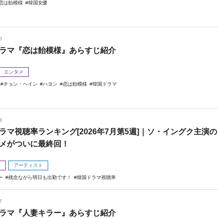
恋は飴模様
韓国女優
0
ラマ『恋は飴模様』あらすじ紹介
エンタメ
チョン・ヘイン
ハヨン
恋は飴模様
韓国ドラマ
3
ラマ視聴率ランキング[2026年7月第5週]｜ソ・イングク主演の
メがついに最終回！
メ
アーティスト
ー
残念ながら明日も出勤です！
韓国ドラマ視聴率
7
ラマ『人妻キラー』あらすじ紹介