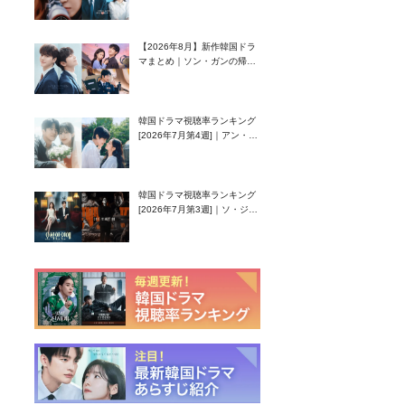
グク主演のラブコメがついに
最終回！
【2026年8月】新作韓国ドラ
マまとめ｜ソン・ガンの帰
還！孤独な天才高校生ピアニ
スト役
韓国ドラマ視聴率ランキング
[2026年7月第4週]｜アン・ヒ
ヨン（EXID ハニ）復帰作
『愛が来る』に注目！
韓国ドラマ視聴率ランキング
[2026年7月第3週]｜ソ・ジソ
ブ主演『エージェント・キ
ム』が勢い加速！