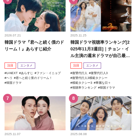
2026.07.21
2025.11.25
韓国ドラマ『君へと続く僕のド
韓国ドラマ視聴率ランキング[2
リーム！』あらすじ紹介
025年11月3週目]｜チョン・イ
ル主演の週末ドラマが自己最高
記録を更新！
注目
エンタメ
注目
エンタメ
U-NEXT
あらすじ
ファン・イニョプ
復讐代行人
復讐代行人3
ヘリ
君へと続く僕のドリーム！
復讐代行人3模範タクシー
韓国ドラマ
模範タクシー3
華麗な日々
視聴率ランキング
韓国ドラマ
2025.11.07
2025.08.08