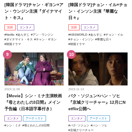
[韓国ドラマ]チャン・ギヨン×ア
[韓国ドラマ]チョン・イル×チョ
ン・ウンジン主演『ダイナマイ
ン・インソン主演『華麗な
ト・キス』
日々』
注目
エンタメ
注目
エンタメ
Netflix
あらすじ
アン・ウンジン
KBSWORLD
あらすじ
チョン・イル
ダイナマイト・キス
チャン・ギヨン
チョン・インソン
華麗な日々
韓国ドラマ
韓国ドラマ
2023.11.06
2023.11.13
【Movie】シン・ミナ主演映画
パク・ソジュン×ハン・ソヒ
『母とわたしの3日間』メイン
『京城クリーチャー』12月にN
予告編（日本語字幕付き）
etflix公開へ
エンタメ
アーティスト
エンタメ
アーティスト
シン・ミナ
母とわたしの3日間
パク･ソジュン
ハン・ソヒ
京城クリーチャー