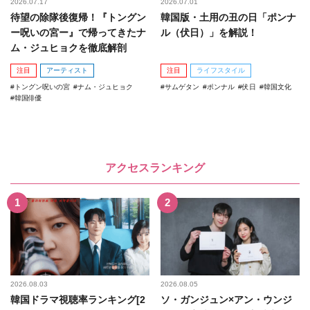
2026.07.17
2026.07.01
待望の除隊後復帰！『トングン
韓国版・土用の丑の日「ポンナ
ー呪いの宮ー』で帰ってきたナ
ル（伏日）」を解説！
ム・ジュヒョクを徹底解剖
注目
アーティスト
注目
ライフスタイル
トングン呪いの宮
ナム・ジュヒョク
サムゲタン
ポンナル
伏日
韓国文化
韓国俳優
アクセスランキング
2026.08.03
2026.08.05
韓国ドラマ視聴率ランキング[2
ソ・ガンジュン×アン・ウンジ