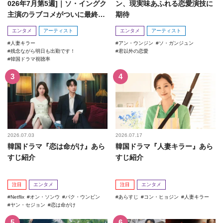
026年7月第5週]｜ソ・イングク
ン、現実味あふれる恋愛演技に
主演のラブコメがついに最終
期待
回！
エンタメ
アーティスト
エンタメ
アーティスト
人妻キラー
アン・ウンジン
ソ・ガンジュン
残念ながら明日も出勤です！
君以外の恋愛
韓国ドラマ視聴率
2026.07.03
2026.07.17
韓国ドラマ『恋は命がけ』あら
韓国ドラマ『人妻キラー』あら
すじ紹介
すじ紹介
注目
エンタメ
注目
エンタメ
Netflix
オン・ソンウ
パク・ウンビン
あらすじ
コン・ヒョジン
人妻キラー
ヤン・セジョン
恋は命がけ