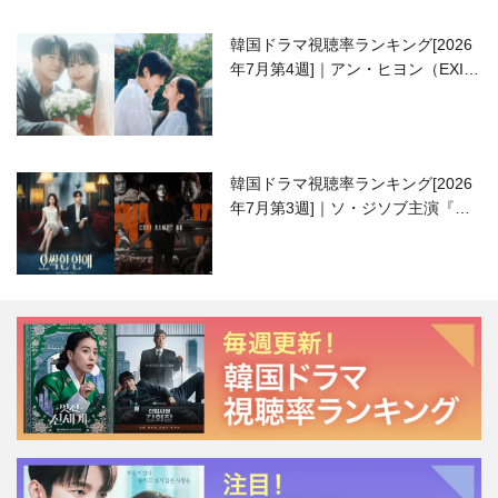
韓国ドラマ視聴率ランキング[2026
年7月第4週]｜アン・ヒヨン（EXID
ハニ）復帰作『愛が来る』に注目！
韓国ドラマ視聴率ランキング[2026
年7月第3週]｜ソ・ジソブ主演『エ
ージェント・キム』が勢い加速！