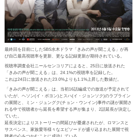
最終回を目前にしたSBS水木ドラマ「きみの声が聞こえる」が再
び自己最高視聴率を更新、更なる記録更新が期待されている。
視聴率調査会社ニールセンコリアによると、25日に放送された
「きみの声が聞こえる」は、24.1%の視聴率を記録した。
これは24日に放送された23.0%よりも1.1%上昇した数値だ。
「きみの声が聞こえる」は、当初16話編成での放送が予定されて
いたが、ヘソン(イ・ボヨン)とスハ(イ・ジョンソク)のラブライン
の展開と、ミン・ジュングク(チョン・ウンイン)事件の謎が展開さ
れる中で視聴者から延長を希望する声が集まり、2話延長が決定し
ていた。
延長決定によりストーリーの間延びが憂慮されたが、ロマンスと
サスペンス、家族愛等様々なエピソードが盛り込まれた展開で視
聴者の心をつかむことに成功している。