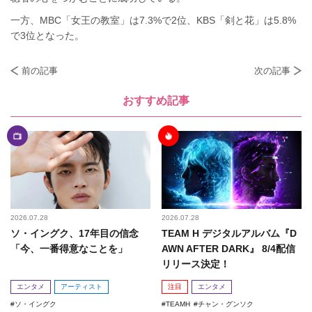
一方、MBC「女王の教室」は7.3%で2位、KBS「剣と花」は5.8%
で3位となった。
前の記事
次の記事
おすすめ記事
2026.07.28
2026.07.28
ソ・イングク、17年目の信念
TEAM H デジタルアルバム『D
「今、一番得意なことを」
AWN AFTER DARK』 8/4配信
リリース決定！
エンタメ
アーティスト
注目
エンタメ
ソ・イングク
TEAMH
チャン・グンソク