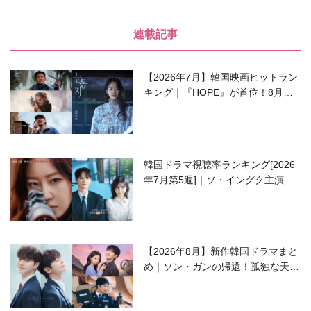
連載記事
【2026年7月】韓国映画ヒットラン
キング｜『HOPE』が首位！8月公
開の注目作は？
韓国ドラマ視聴率ランキング[2026
年7月第5週]｜ソ・イングク主演の
ラブコメがついに最終回！
【2026年8月】新作韓国ドラマまと
め｜ソン・ガンの帰還！孤独な天才
高校生ピアニスト役