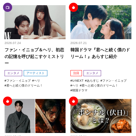
2026.07.24
2026.07.21
ファン・イニョプ＆ヘリ、初恋
韓国ドラマ『君へと続く僕のド
の記憶を呼び起こすケミストリ
リーム！』あらすじ紹介
ー
エンタメ
アーティスト
注目
エンタメ
ファン・イニョプ
ヘリ
U-NEXT
あらすじ
ファン・イニョプ
君へと続く僕のドリーム！
ヘリ
君へと続く僕のドリーム！
韓国ドラマ