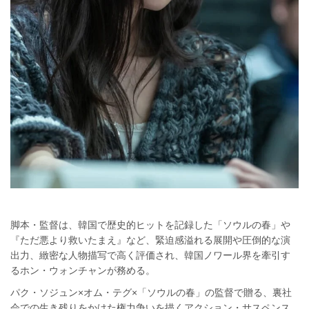
脚本・監督は、韓国で歴史的ヒットを記録した「ソウルの春」や
『ただ悪より救いたまえ』など、緊迫感溢れる展開や圧倒的な演
出力、緻密な人物描写で高く評価され、韓国ノワール界を牽引す
るホン・ウォンチャンが務める。
パク・ソジュン×オム・テグ×「ソウルの春」の監督で贈る、裏社
会での生き残りをかけた権力争いを描くアクション・サスペンス