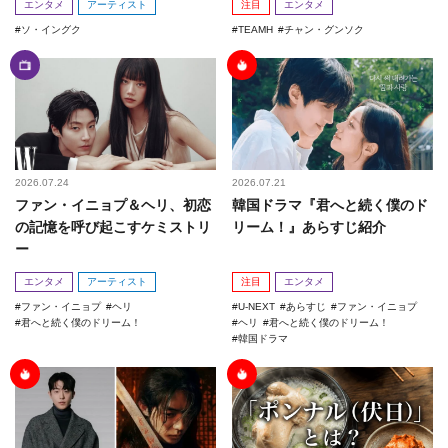
エンタメ
アーティスト
注目
エンタメ
ソ・イングク
TEAMH
チャン・グンソク
2026.07.24
2026.07.21
ファン・イニョプ＆ヘリ、初恋
韓国ドラマ『君へと続く僕のド
の記憶を呼び起こすケミストリ
リーム！』あらすじ紹介
ー
エンタメ
アーティスト
注目
エンタメ
ファン・イニョプ
ヘリ
U-NEXT
あらすじ
ファン・イニョプ
君へと続く僕のドリーム！
ヘリ
君へと続く僕のドリーム！
韓国ドラマ