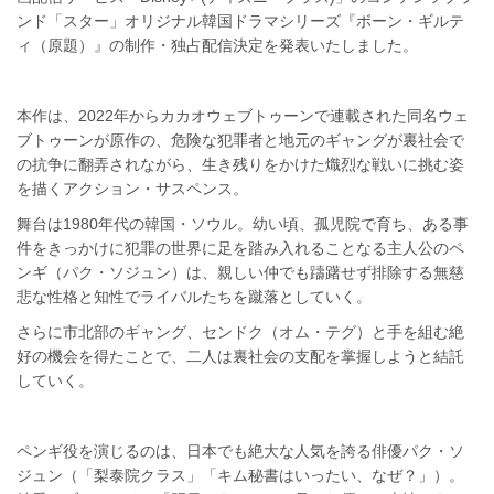
ンド「スター」オリジナル韓国ドラマシリーズ『ボーン・ギルテ
ィ（原題）』の制作・独占配信決定を発表いたしました。
本作は、2022年からカカオウェブトゥーンで連載された同名ウェ
ブトゥーンが原作の、危険な犯罪者と地元のギャングが裏社会で
の抗争に翻弄されながら、生き残りをかけた熾烈な戦いに挑む姿
を描くアクション・サスペンス。
舞台は1980年代の韓国・ソウル。幼い頃、孤児院で育ち、ある事
件をきっかけに犯罪の世界に足を踏み入れることなる主人公のペ
ンギ（パク・ソジュン）は、親しい仲でも躊躇せず排除する無慈
悲な性格と知性でライバルたちを蹴落としていく。
さらに市北部のギャング、センドク（オム・テグ）と手を組む絶
好の機会を得たことで、二人は裏社会の支配を掌握しようと結託
していく。
ペンギ役を演じるのは、日本でも絶大な人気を誇る俳優パク・ソ
ジュン（「梨泰院クラス」「キム秘書はいったい、なぜ？」）。