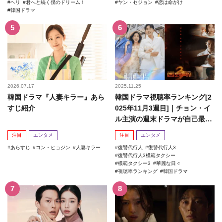
ヘリ
君へと続く僕のドリーム！
ヤン・セジョン
恋は命がけ
韓国ドラマ
2026.07.17
2025.11.25
韓国ドラマ『人妻キラー』あら
韓国ドラマ視聴率ランキング[2
すじ紹介
025年11月3週目]｜チョン・イ
ル主演の週末ドラマが自己最高
記録を更新！
注目
エンタメ
注目
エンタメ
あらすじ
コン・ヒョジン
人妻キラー
復讐代行人
復讐代行人3
復讐代行人3模範タクシー
模範タクシー3
華麗な日々
視聴率ランキング
韓国ドラマ