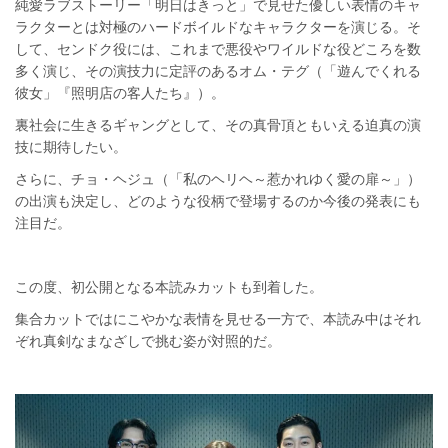
純愛ラブストーリー「明日はきっと」で見せた優しい表情のキャ
ラクターとは対極のハードボイルドなキャラクターを演じる。そ
して、センドク役には、これまで悪役やワイルドな役どころを数
多く演じ、その演技力に定評のあるオム・テグ（「遊んでくれる
彼女」『照明店の客人たち』）。
裏社会に生きるギャングとして、その真骨頂ともいえる迫真の演
技に期待したい。
さらに、チョ・ヘジュ（「私のヘリヘ～惹かれゆく愛の扉～」）
の出演も決定し、どのような役柄で登場するのか今後の発表にも
注目だ。
この度、初公開となる本読みカットも到着した。
集合カットではにこやかな表情を見せる一方で、本読み中はそれ
ぞれ真剣なまなざしで挑む姿が対照的だ。