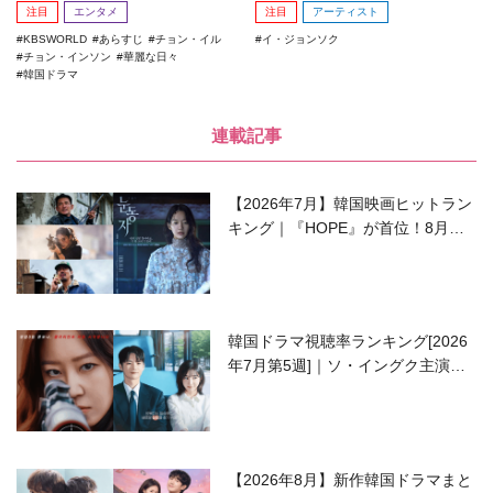
注目
エンタメ
注目
アーティスト
KBSWORLD
あらすじ
チョン・イル
イ・ジョンソク
チョン・インソン
華麗な日々
韓国ドラマ
連載記事
【2026年7月】韓国映画ヒットラン
キング｜『HOPE』が首位！8月公
開の注目作は？
韓国ドラマ視聴率ランキング[2026
年7月第5週]｜ソ・イングク主演の
ラブコメがついに最終回！
【2026年8月】新作韓国ドラマまと