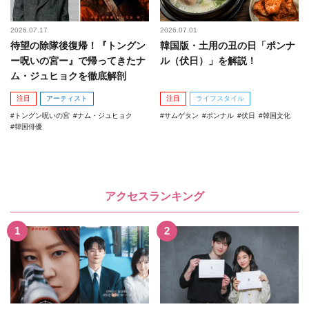
2026.07.17
2026.07.01
待望の除隊後復帰！『トングン
韓国版・土用の丑の日「ポンナ
ー呪いの宮ー』で帰ってきたナ
ル（伏日）」を解説！
ム・ジュヒョクを徹底解剖
注目
アーティスト
注目
ライフスタイル
トングン呪いの宮
ナム・ジュヒョク
サムゲタン
ポンナル
伏日
韓国文化
韓国俳優
アクセスランキング