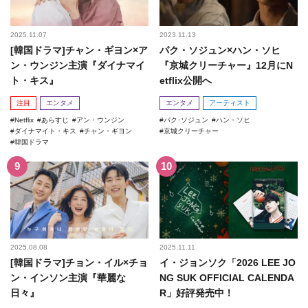
2025.11.07
2023.11.13
[韓国ドラマ]チャン・ギヨン×ア
パク・ソジュン×ハン・ソヒ
ン・ウンジン主演『ダイナマイ
『京城クリーチャー』12月にN
ト・キス』
etflix公開へ
注目
エンタメ
エンタメ
アーティスト
Netflix
あらすじ
アン・ウンジン
パク･ソジュン
ハン・ソヒ
ダイナマイト・キス
チャン・ギヨン
京城クリーチャー
韓国ドラマ
2025.08.08
2025.11.11
[韓国ドラマ]チョン・イル×チョ
イ・ジョンソク「2026 LEE JO
ン・インソン主演『華麗な
NG SUK OFFICIAL CALENDA
日々』
R」好評発売中！