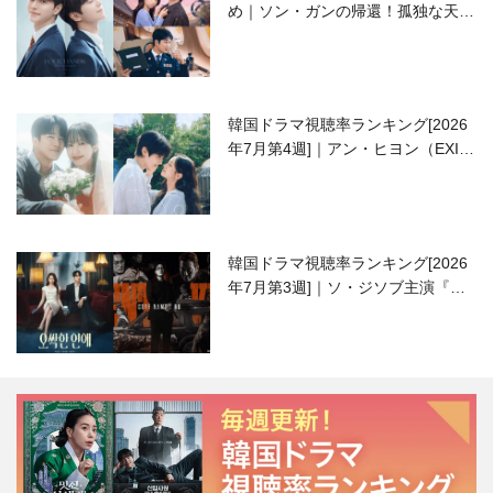
め｜ソン・ガンの帰還！孤独な天才
高校生ピアニスト役
韓国ドラマ視聴率ランキング[2026
年7月第4週]｜アン・ヒヨン（EXID
ハニ）復帰作『愛が来る』に注目！
韓国ドラマ視聴率ランキング[2026
年7月第3週]｜ソ・ジソブ主演『エ
ージェント・キム』が勢い加速！