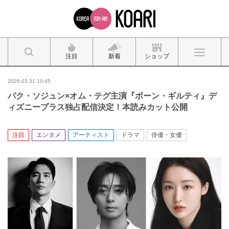
注目
新着
ショップ
2026.03.31 10:45
パク・ソジュン×オム・テグ主演『ボーン・ギルティ』デ
ィズニープラス独占配信決定！本読みカット公開
注目
エンタメ
アーティスト
ドラマ
俳優・女優