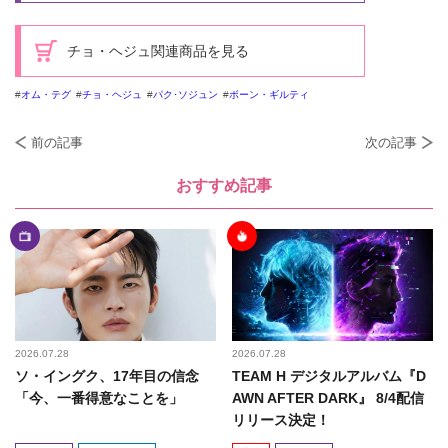
チョ・ヘジュ関連商品を見る
オム・テグ
チョ・ヘジュ
パク･ソジュン
ボーン・ギルティ
前の記事
次の記事
おすすめ記事
2026.07.28
2026.07.28
ソ・イングク、17年目の信念
TEAM H デジタルアルバム『D
「今、一番得意なことを」
AWN AFTER DARK』 8/4配信
リリース決定！