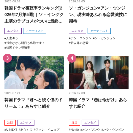
2026.08.03
2026.08.05
韓国ドラマ視聴率ランキング[2
ソ・ガンジュン×アン・ウンジ
026年7月第5週]｜ソ・イングク
ン、現実味あふれる恋愛演技に
主演のラブコメがついに最終
期待
回！
エンタメ
アーティスト
エンタメ
アーティスト
人妻キラー
アン・ウンジン
ソ・ガンジュン
残念ながら明日も出勤です！
君以外の恋愛
韓国ドラマ視聴率
2026.07.21
2026.07.03
韓国ドラマ『君へと続く僕のド
韓国ドラマ『恋は命がけ』あら
リーム！』あらすじ紹介
すじ紹介
注目
エンタメ
注目
エンタメ
U-NEXT
あらすじ
ファン・イニョプ
Netflix
オン・ソンウ
パク・ウンビン