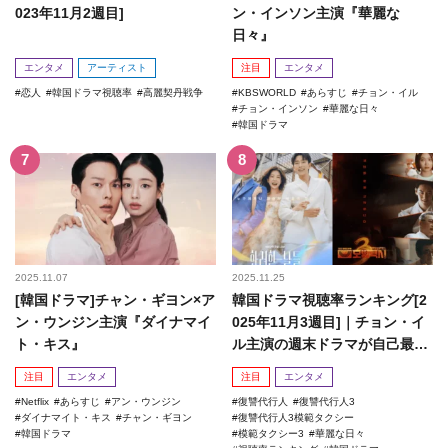
023年11月2週目]
ン・インソン主演『華麗な
日々』
エンタメ
アーティスト
注目
エンタメ
恋人
韓国ドラマ視聴率
高麗契丹戦争
KBSWORLD
あらすじ
チョン・イル
チョン・インソン
華麗な日々
韓国ドラマ
2025.11.07
2025.11.25
[韓国ドラマ]チャン・ギヨン×ア
韓国ドラマ視聴率ランキング[2
ン・ウンジン主演『ダイナマイ
025年11月3週目]｜チョン・イ
ト・キス』
ル主演の週末ドラマが自己最高
記録を更新！
注目
エンタメ
注目
エンタメ
Netflix
あらすじ
アン・ウンジン
復讐代行人
復讐代行人3
ダイナマイト・キス
チャン・ギヨン
復讐代行人3模範タクシー
韓国ドラマ
模範タクシー3
華麗な日々