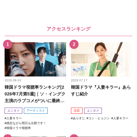
アクセスランキング
2026.08.03
2026.07.17
韓国ドラマ視聴率ランキング[2
韓国ドラマ『人妻キラー』あら
026年7月第5週]｜ソ・イングク
すじ紹介
主演のラブコメがついに最終
回！
エンタメ
アーティスト
注目
エンタメ
人妻キラー
あらすじ
コン・ヒョジン
人妻キラー
残念ながら明日も出勤です！
韓国ドラマ視聴率