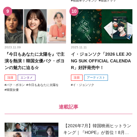
視聴率ランキング
韓国ドラマ
2023.11.09
2025.11.11
『今日もあなたに太陽を』で主
イ・ジョンソク「2026 LEE JO
演を熱演！韓国女優パク・ボヨ
NG SUK OFFICIAL CALENDA
ンの魅力に迫る☆
R」好評発売中！
注目
エンタメ
注目
アーティスト
パク・ボヨン
今日もあなたに太陽を
イ・ジョンソク
韓国女優
連載記事
【2026年7月】韓国映画ヒットラン
キング｜『HOPE』が首位！8月公