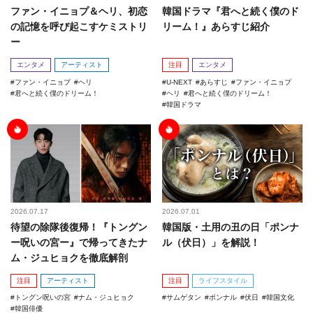
ファン・イニョプ＆ヘリ、初恋
韓国ドラマ『君へと続く僕のド
の記憶を呼び起こすケミストリ
リーム！』あらすじ紹介
ー
エンタメ
アーティスト
注目
エンタメ
ファン・イニョプ
ヘリ
U-NEXT
あらすじ
ファン・イニョプ
君へと続く僕のドリーム！
ヘリ
君へと続く僕のドリーム！
韓国ドラマ
2026.07.17
2026.07.01
待望の除隊後復帰！『トングン
韓国版・土用の丑の日「ポンナ
ー呪いの宮ー』で帰ってきたナ
ル（伏日）」を解説！
ム・ジュヒョクを徹底解剖
注目
アーティスト
注目
ライフスタイル
トングン呪いの宮
ナム・ジュヒョク
サムゲタン
ポンナル
伏日
韓国文化
韓国俳優