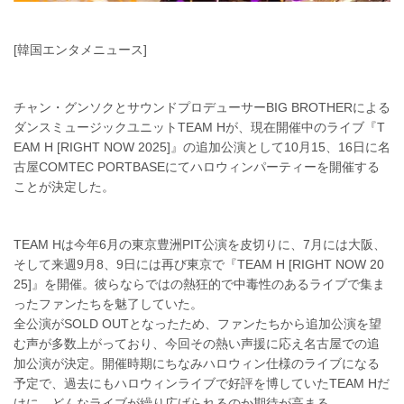
[韓国エンタメニュース]
チャン・グンソクとサウンドプロデューサーBIG BROTHERによる
ダンスミュージックユニットTEAM Hが、現在開催中のライブ『T
EAM H [RIGHT NOW 2025]』の追加公演として10月15、16日に名
古屋COMTEC PORTBASEにてハロウィンパーティーを開催する
ことが決定した。
TEAM Hは今年6月の東京豊洲PIT公演を皮切りに、7月には大阪、
そして来週9月8、9日には再び東京で『TEAM H [RIGHT NOW 20
25]』を開催。彼らならではの熱狂的で中毒性のあるライブで集ま
ったファンたちを魅了していた。
全公演がSOLD OUTとなったため、ファンたちから追加公演を望
む声が多数上がっており、今回その熱い声援に応え名古屋での追
加公演が決定。開催時期にちなみハロウィン仕様のライブになる
予定で、過去にもハロウィンライブで好評を博していたTEAM Hだ
けに、どんなライブが繰り広げられるのか期待が高まる。