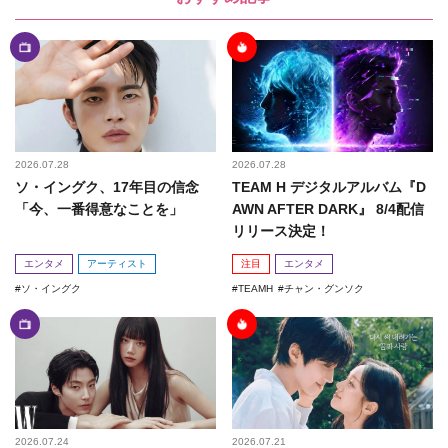
2026.07.28
2026.07.28
ソ・イングク、17年目の信念
TEAM H デジタルアルバム『D
「今、一番得意なことを」
AWN AFTER DARK』 8/4配信
リリース決定！
エンタメ
アーティスト
注目
エンタメ
ソ・イングク
TEAMH
チャン・グンソク
2026.07.24
2026.07.21