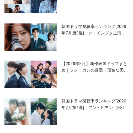
開の注目作は？
韓国ドラマ視聴率ランキング[2026
年7月第5週]｜ソ・イングク主演の
ラブコメがついに最終回！
【2026年8月】新作韓国ドラマまと
め｜ソン・ガンの帰還！孤独な天才
高校生ピアニスト役
韓国ドラマ視聴率ランキング[2026
年7月第4週]｜アン・ヒヨン（EXID
ハニ）復帰作『愛が来る』に注目！