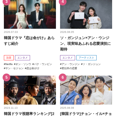
2026.07.03
2026.08.05
韓国ドラマ『恋は命がけ』あら
ソ・ガンジュン×アン・ウンジ
すじ紹介
ン、現実味あふれる恋愛演技に
期待
注目
エンタメ
エンタメ
アーティスト
Netflix
オン・ソンウ
パク・ウンビン
アン・ウンジン
ソ・ガンジュン
ヤン・セジョン
恋は命がけ
君以外の恋愛
2023.11.13
2025.08.08
韓国ドラマ視聴率ランキング[2
[韓国ドラマ]チョン・イル×チョ