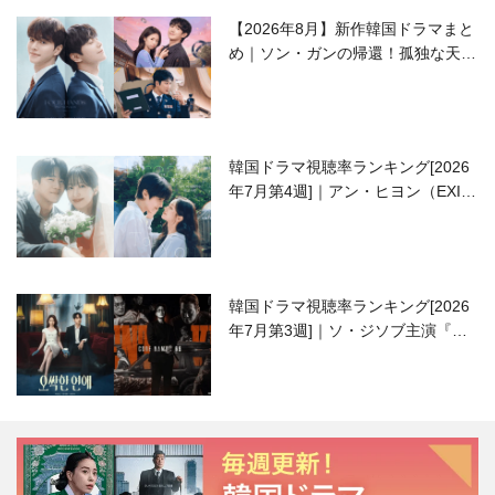
【2026年8月】新作韓国ドラマまと
め｜ソン・ガンの帰還！孤独な天才
高校生ピアニスト役
韓国ドラマ視聴率ランキング[2026
年7月第4週]｜アン・ヒヨン（EXID
ハニ）復帰作『愛が来る』に注目！
韓国ドラマ視聴率ランキング[2026
年7月第3週]｜ソ・ジソブ主演『エ
ージェント・キム』が勢い加速！