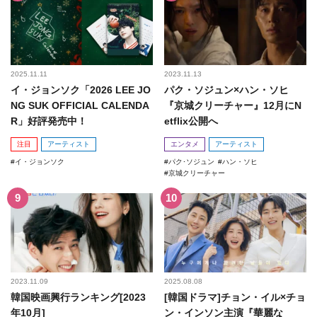
2025.11.11
2023.11.13
イ・ジョンソク「2026 LEE JO
パク・ソジュン×ハン・ソヒ
NG SUK OFFICIAL CALENDA
『京城クリーチャー』12月にN
R」好評発売中！
etflix公開へ
注目
アーティスト
エンタメ
アーティスト
イ・ジョンソク
パク･ソジュン
ハン・ソヒ
京城クリーチャー
2023.11.09
2025.08.08
韓国映画興行ランキング[2023
[韓国ドラマ]チョン・イル×チョ
年10月]
ン・インソン主演『華麗な