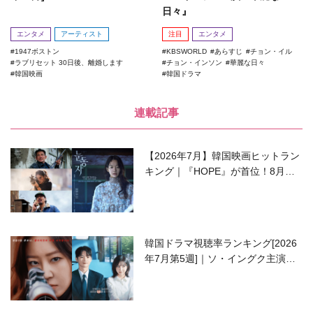
日々』
エンタメ
アーティスト
注目
エンタメ
1947ボストン
KBSWORLD
あらすじ
チョン・イル
ラブリセット 30日後、離婚します
チョン・インソン
華麗な日々
韓国映画
韓国ドラマ
連載記事
【2026年7月】韓国映画ヒットラン
キング｜『HOPE』が首位！8月公
開の注目作は？
韓国ドラマ視聴率ランキング[2026
年7月第5週]｜ソ・イングク主演の
ラブコメがついに最終回！