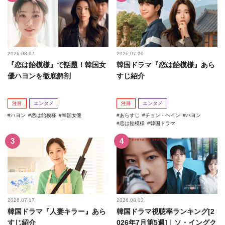
2026.08.07
2026.07.20
『恋は飴模様』で話題！韓国女
韓国ドラマ『恋は飴模様』あら
優ハヨンを徹底解剖
すじ紹介
注目
エンタメ
注目
エンタメ
ハヨン
恋は飴模様
韓国女優
あらすじ
チョン・ヘイン
ハヨン
恋は飴模様
韓国ドラマ
2026.07.17
2026.08.03
韓国ドラマ『人妻キラー』あら
韓国ドラマ視聴率ランキング[2
すじ紹介
026年7月第5週]｜ソ・イングク