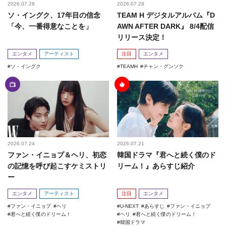
2026.07.28
2026.07.28
ソ・イングク、17年目の信念
TEAM H デジタルアルバム『D
「今、一番得意なことを」
AWN AFTER DARK』 8/4配信
リリース決定！
エンタメ
アーティスト
注目
エンタメ
ソ・イングク
TEAMH
チャン・グンソク
2026.07.24
2026.07.21
ファン・イニョプ＆ヘリ、初恋
韓国ドラマ『君へと続く僕のド
の記憶を呼び起こすケミストリ
リーム！』あらすじ紹介
ー
エンタメ
アーティスト
注目
エンタメ
ファン・イニョプ
ヘリ
U-NEXT
あらすじ
ファン・イニョプ
君へと続く僕のドリーム！
ヘリ
君へと続く僕のドリーム！
韓国ドラマ