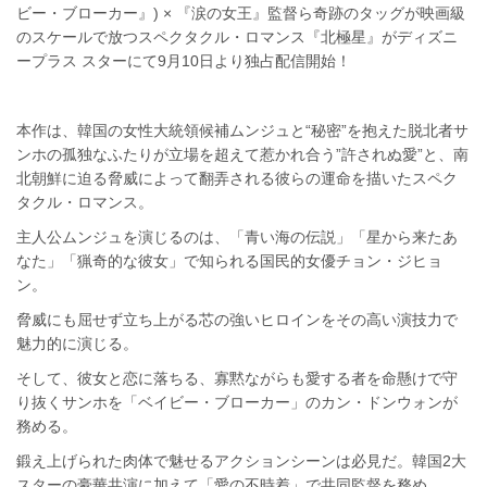
ビー・ブローカー』) × 『涙の女王』監督ら奇跡のタッグが映画級
のスケールで放つスペクタクル・ロマンス『北極星』がディズニ
ープラス スターにて9月10日より独占配信開始！
本作は、韓国の女性大統領候補ムンジュと“秘密”を抱えた脱北者サ
ンホの孤独なふたりが立場を超えて惹かれ合う”許されぬ愛”と、南
北朝鮮に迫る脅威によって翻弄される彼らの運命を描いたスペク
タクル・ロマンス。
主人公ムンジュを演じるのは、「青い海の伝説」「星から来たあ
なた」「猟奇的な彼女」で知られる国民的女優チョン・ジヒョ
ン。
脅威にも屈せず立ち上がる芯の強いヒロインをその高い演技力で
魅力的に演じる。
そして、彼女と恋に落ちる、寡黙ながらも愛する者を命懸けで守
り抜くサンホを「ベイビー・ブローカー」のカン・ドンウォンが
務める。
鍛え上げられた肉体で魅せるアクションシーンは必見だ。韓国2大
スターの豪華共演に加えて「愛の不時着」で共同監督を務め、