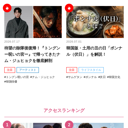
2026.07.17
2026.07.01
待望の除隊後復帰！『トングン
韓国版・土用の丑の日「ポンナ
ー呪いの宮ー』で帰ってきたナ
ル（伏日）」を解説！
ム・ジュヒョクを徹底解剖
注目
アーティスト
注目
ライフスタイル
トングン呪いの宮
ナム・ジュヒョク
サムゲタン
ポンナル
伏日
韓国文化
韓国俳優
アクセスランキング