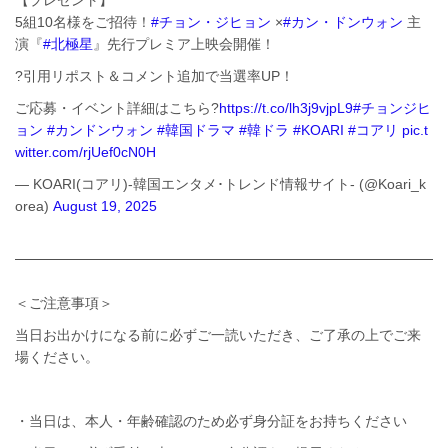
5組10名様をご招待！
#チョン・ジヒョン
×
#カン・ドンウォン
主
演『
#北極星
』先行プレミア上映会開催！
?引用リポスト＆コメント追加で当選率UP！
ご応募・イベント詳細はこちら?
https://t.co/lh3j9vjpL9
#チョンジヒ
ョン
#カンドンウォン
#韓国ドラマ
#韓ドラ
#KOARI
#コアリ
pic.t
witter.com/rjUef0cN0H
— KOARI(コアリ)-韓国エンタメ･トレンド情報サイト- (@Koari_k
orea)
August 19, 2025
＜ご注意事項＞
当日お出かけになる前に必ずご一読いただき、ご了承の上でご来
場ください。
・当日は、本人・年齢確認のため必ず身分証をお持ちください