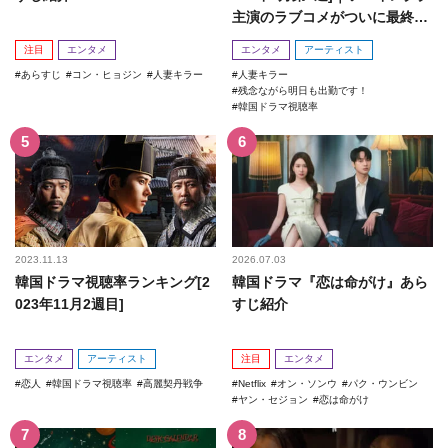
主演のラブコメがついに最終
回！
注目
エンタメ
エンタメ
アーティスト
あらすじ
コン・ヒョジン
人妻キラー
人妻キラー
残念ながら明日も出勤です！
韓国ドラマ視聴率
2023.11.13
2026.07.03
韓国ドラマ視聴率ランキング[2
韓国ドラマ『恋は命がけ』あら
023年11月2週目]
すじ紹介
エンタメ
アーティスト
注目
エンタメ
恋人
韓国ドラマ視聴率
高麗契丹戦争
Netflix
オン・ソンウ
パク・ウンビン
ヤン・セジョン
恋は命がけ