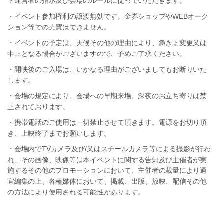
ト運営者の指示及び会場のルールに従っていただきます。
・イベント参加権利の譲渡無効です。金券ショップやWEBオーク
ション等での売買はできません。
・イベントの予定は、天候その他の理由により、急きょ変更又は
中止となる場合がございますので、予めご了承ください。
・開映後のご入場は、いかなる理由がございましてもお断りいた
します。
・会場の規定により、会場への早期来場、深夜のお立ち寄りは禁
止されております。
・携帯電話のご使用は一切禁止させて頂きます。電源をお切り頂
き、上映終了までお願いします。
・会場内でTVカメラ及び/又はスチールカメラ等による撮影が行わ
れ、その画像、映像等は本イベントに関する告知及び主催者が実
施するその他のプロモーションにおいて、主催者の裁量により適
宜編集の上、各種媒体において、掲載、出版、放映、配信その他
の方法により使用される可能性があります。