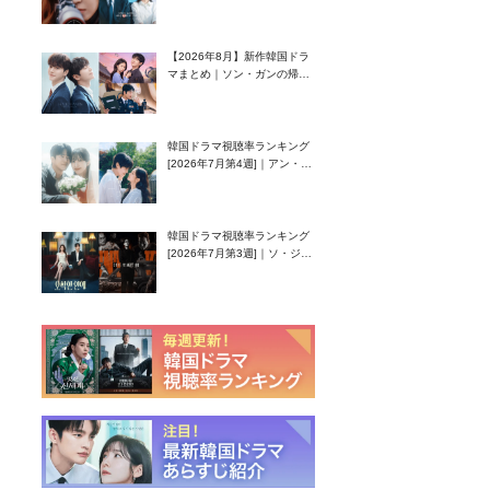
グク主演のラブコメがついに
最終回！
【2026年8月】新作韓国ドラ
マまとめ｜ソン・ガンの帰
還！孤独な天才高校生ピアニ
スト役
韓国ドラマ視聴率ランキング
[2026年7月第4週]｜アン・ヒ
ヨン（EXID ハニ）復帰作
『愛が来る』に注目！
韓国ドラマ視聴率ランキング
[2026年7月第3週]｜ソ・ジソ
ブ主演『エージェント・キ
ム』が勢い加速！