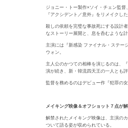
ジョニー・トー製作×ソイ・チェン監督、
『アクシデント／意外』をリメイクした
殺しの依頼を完璧な事故死にする設計者
なストーリー展開と、息を呑むような計
主演には『新感染 ファイナル・ステー
ウォン。
主人公のかつての相棒を演じるのは、『T
演が続き、新・韓流四天王の一人とも評
監督を務めるのはデビュー作『犯罪の女
メイキング映像＆オフショット７点が解
解禁されたメイキング映像は、主演のカ
ついて語る姿が収められている。