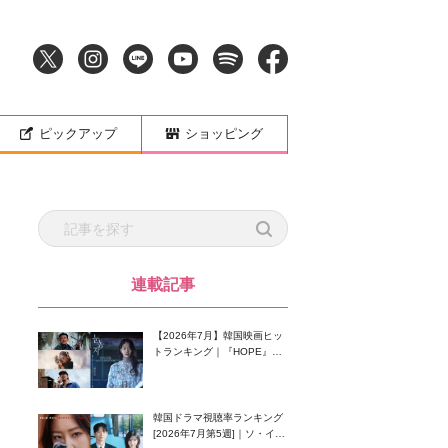
ピックアップ
ショッピング
連載記事
【2026年7月】韓国映画ヒッ
トランキング｜『HOPE』が
首位！8月公開の注目作は？
韓国ドラマ視聴率ランキング
[2026年7月第5週]｜ソ・イン