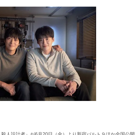
 殺人設計者』が6月20日（金）より新宿バルト９ほか全国公開