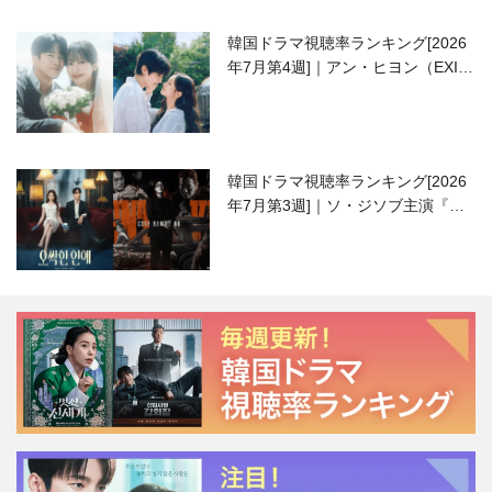
韓国ドラマ視聴率ランキング[2026
年7月第4週]｜アン・ヒヨン（EXID
ハニ）復帰作『愛が来る』に注目！
韓国ドラマ視聴率ランキング[2026
年7月第3週]｜ソ・ジソブ主演『エ
ージェント・キム』が勢い加速！