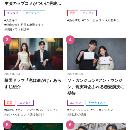
主演のラブコメがついに最終
回！
エンタメ
アーティスト
注目
エンタメ
人妻キラー
あらすじ
コン・ヒョジン
人妻キラー
残念ながら明日も出勤です！
韓国ドラマ視聴率
2026.07.03
2026.08.05
韓国ドラマ『恋は命がけ』あら
ソ・ガンジュン×アン・ウンジ
すじ紹介
ン、現実味あふれる恋愛演技に
期待
注目
エンタメ
エンタメ
アーティスト
Netflix
オン・ソンウ
パク・ウンビン
アン・ウンジン
ソ・ガンジュン
ヤン・セジョン
恋は命がけ
君以外の恋愛