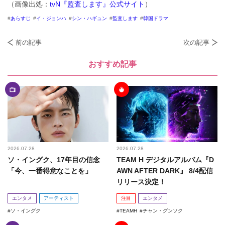
（画像出処：
tvN『監査します』公式サイト
）
あらすじ
イ・ジョンハ
シン・ハギュン
監査します
韓国ドラマ
前の記事
次の記事
おすすめ記事
2026.07.28
2026.07.28
ソ・イングク、17年目の信念
TEAM H デジタルアルバム『D
「今、一番得意なことを」
AWN AFTER DARK』 8/4配信
リリース決定！
エンタメ
アーティスト
注目
エンタメ
ソ・イングク
TEAMH
チャン・グンソク