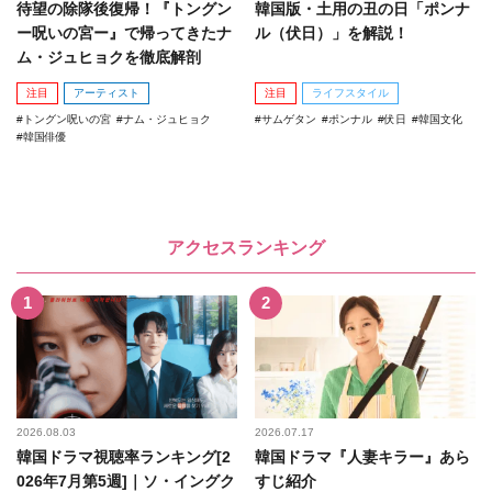
待望の除隊後復帰！『トングン
韓国版・土用の丑の日「ポンナ
ー呪いの宮ー』で帰ってきたナ
ル（伏日）」を解説！
ム・ジュヒョクを徹底解剖
注目
アーティスト
注目
ライフスタイル
トングン呪いの宮
ナム・ジュヒョク
サムゲタン
ポンナル
伏日
韓国文化
韓国俳優
アクセスランキング
2026.08.03
2026.07.17
韓国ドラマ視聴率ランキング[2
韓国ドラマ『人妻キラー』あら
026年7月第5週]｜ソ・イングク
すじ紹介