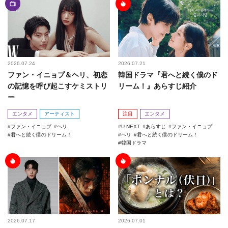
2026.07.24
2026.07.21
ファン・イニョプ＆ヘリ、初恋
韓国ドラマ『君へと続く僕のド
の記憶を呼び起こすケミストリ
リーム！』あらすじ紹介
ー
エンタメ
アーティスト
注目
エンタメ
ファン・イニョプ
ヘリ
U-NEXT
あらすじ
ファン・イニョプ
君へと続く僕のドリーム！
ヘリ
君へと続く僕のドリーム！
韓国ドラマ
2026.07.17
2026.07.01