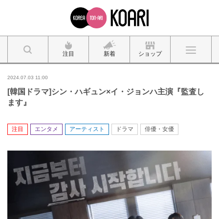
注目
新着
ショップ
2024.07.03 11:00
[韓国ドラマ]シン・ハギュン×イ・ジョンハ主演『監査し
ます』
注目
エンタメ
アーティスト
ドラマ
俳優・女優