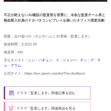
不正が絶えないJU建設の監査室を背景に、冷血な監査チーム長と
熱血新入社員のドタバタコンビプレイを描いたオフィス捜査活劇
原題：감사합니다（カムサハムニダ/意味：監査します）
放送時間：土日21:20
放送局：tvN
主なキャスト：
シン・ハギュン
、
イ・ジョンハ
、
チン・グ
、
チ
ョ・アラム
公式サイト：https://tvn.cjenm.com/ko/The-Auditors/
ドラマ『監査します』関連記事を読む
ドラマ『監査します』関連商品を見る