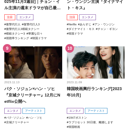
025年11月3週目]｜チョン・イ
ン・ウンジン主演『ダイナマイ
ル主演の週末ドラマが自己最高
ト・キス』
記録を更新！
注目
エンタメ
注目
エンタメ
復讐代行人
復讐代行人3
Netflix
あらすじ
アン・ウンジン
復讐代行人3模範タクシー
ダイナマイト・キス
チャン・ギヨン
模範タクシー3
華麗な日々
韓国ドラマ
視聴率ランキング
韓国ドラマ
2023.11.13
2023.11.09
パク・ソジュン×ハン・ソヒ
韓国映画興行ランキング[2023
『京城クリーチャー』12月にN
年10月]
etflix公開へ
エンタメ
アーティスト
エンタメ
アーティスト
パク･ソジュン
ハン・ソヒ
1947ボストン
京城クリーチャー
ラブリセット 30日後、離婚します
韓国映画