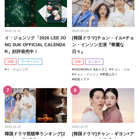
2025.11.11
2025.08.08
イ・ジョンソク「2026 LEE JO
[韓国ドラマ]チョン・イル×チョ
NG SUK OFFICIAL CALENDA
ン・インソン主演『華麗な
R」好評発売中！
日々』
注目
アーティスト
注目
エンタメ
イ・ジョンソク
KBSWORLD
あらすじ
チョン・イル
チョン・インソン
華麗な日々
韓国ドラマ
2025.11.25
2025.11.07
韓国ドラマ視聴率ランキング[2
[韓国ドラマ]チャン・ギヨン×ア