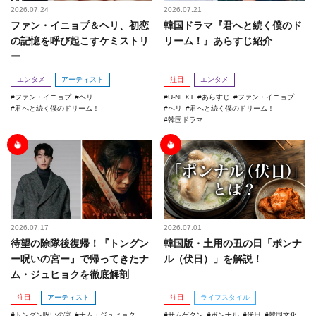
2026.07.24
2026.07.21
ファン・イニョプ＆ヘリ、初恋
韓国ドラマ『君へと続く僕のド
の記憶を呼び起こすケミストリ
リーム！』あらすじ紹介
ー
エンタメ
アーティスト
注目
エンタメ
ファン・イニョプ
ヘリ
U-NEXT
あらすじ
ファン・イニョプ
君へと続く僕のドリーム！
ヘリ
君へと続く僕のドリーム！
韓国ドラマ
2026.07.17
2026.07.01
待望の除隊後復帰！『トングン
韓国版・土用の丑の日「ポンナ
ー呪いの宮ー』で帰ってきたナ
ル（伏日）」を解説！
ム・ジュヒョクを徹底解剖
注目
アーティスト
注目
ライフスタイル
トングン呪いの宮
ナム・ジュヒョク
サムゲタン
ポンナル
伏日
韓国文化