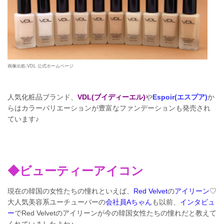
画像出処:VDL 公式ホームページ
人気化粧品ブランド、
VDL(ブイディーエル)
や
Espoir(エスプア)
か
らはカラーバリエーションが豊富なファンデーションも発売され
ています♪
◆ビューティーアイコン
現在の韓国の女性たちの憧れといえば、
Red Velvet
の
アイリーン
♡
大人気美容系ユーチューバーの
会社員Aちゃん
も以前、
インタビュ
ー
でRed Velvetのアイリーンが今の韓国女性たちの憧れだと教えて
くれていましたよね♪