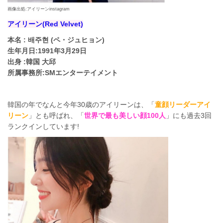
画像出処:アイリーンinstagram
アイリーン(Red Velvet)
本名 : 배주현 (ペ・ジュヒョン)
生年月日:1991年3月29日
出身 :韓国 大邱
所属事務所:SMエンターテイメント
韓国の年でなんと今年30歳のアイリーンは、「
童顔リーダーアイ
リーン
」とも呼ばれ、「
世界で最も美しい顔100人
」にも過去3回
ランクインしています!