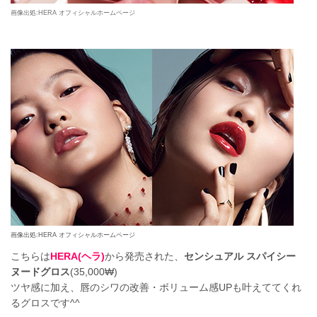
画像出処:HERA オフィシャルホームページ
画像出処:HERA オフィシャルホームページ
こちらは
HERA(ヘラ)
から発売された、
センシュアル スパイシー
ヌードグロス
(35,000₩)
ツヤ感に加え、唇のシワの改善・ボリューム感UPも叶えててくれ
るグロスです^^