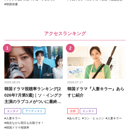
韓国俳優
アクセスランキング
2026.08.03
2026.07.17
韓国ドラマ視聴率ランキング[2
韓国ドラマ『人妻キラー』あら
026年7月第5週]｜ソ・イングク
すじ紹介
主演のラブコメがついに最終
回！
エンタメ
アーティスト
注目
エンタメ
人妻キラー
あらすじ
コン・ヒョジン
人妻キラー
残念ながら明日も出勤です！
韓国ドラマ視聴率