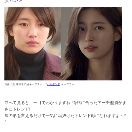
演の
スジ
!
画像出処:建築学概論キャプチャー /
バガボンド
キャプチャー
並べて見ると、一目でわかりますね!!骨格に合ったアーチ型眉がま
さにトレンド!
眉の形を変えるだけで一気に垢抜けたトレンド顔になれますよ～^
^