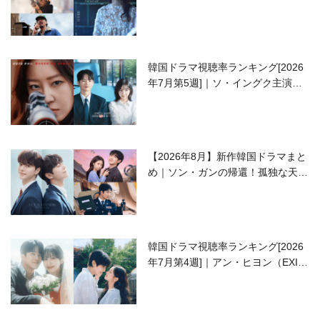
開の注目作は？
韓国ドラマ視聴率ランキング[2026
年7月第5週]｜ソ・イングク主演の
ラブコメがついに最終回！
【2026年8月】新作韓国ドラマまと
め｜ソン・ガンの帰還！孤独な天才
高校生ピアニスト役
韓国ドラマ視聴率ランキング[2026
年7月第4週]｜アン・ヒヨン（EXID
ハニ）復帰作『愛が来る』に注目！