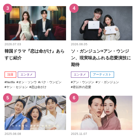
2026.07.03
2026.08.05
韓国ドラマ『恋は命がけ』あら
ソ・ガンジュン×アン・ウンジ
すじ紹介
ン、現実味あふれる恋愛演技に
期待
注目
エンタメ
エンタメ
アーティスト
Netflix
オン・ソンウ
パク・ウンビン
アン・ウンジン
ソ・ガンジュン
ヤン・セジョン
恋は命がけ
君以外の恋愛
2025.08.08
2025.11.07