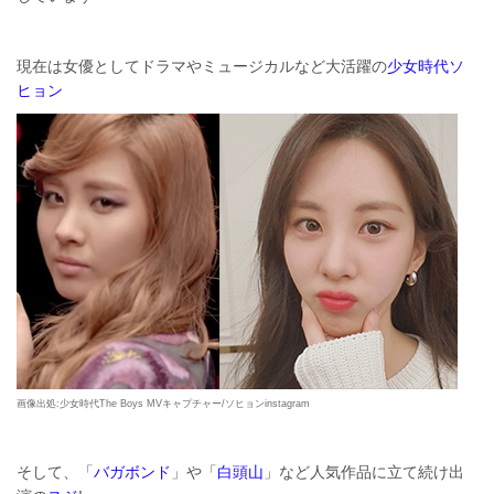
現在は女優としてドラマやミュージカルなど大活躍の
少女時代ソ
ヒョン
画像出処:少女時代The Boys MVキャプチャー/ソヒョンinstagram
そして、「
バガボンド
」や「
白頭山
」など人気作品に立て続け出