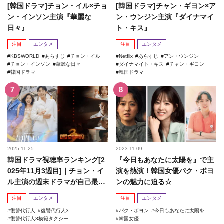
[韓国ドラマ]チョン・イル×チョ
[韓国ドラマ]チャン・ギヨン×ア
ン・インソン主演『華麗な
ン・ウンジン主演『ダイナマイ
日々』
ト・キス』
注目
エンタメ
注目
エンタメ
KBSWORLD
あらすじ
チョン・イル
Netflix
あらすじ
アン・ウンジン
チョン・インソン
華麗な日々
ダイナマイト・キス
チャン・ギヨン
韓国ドラマ
韓国ドラマ
2025.11.25
2023.11.09
韓国ドラマ視聴率ランキング[2
『今日もあなたに太陽を』で主
025年11月3週目]｜チョン・イ
演を熱演！韓国女優パク・ボヨ
ル主演の週末ドラマが自己最高
ンの魅力に迫る☆
記録を更新！
注目
エンタメ
注目
エンタメ
復讐代行人
復讐代行人3
パク・ボヨン
今日もあなたに太陽を
復讐代行人3模範タクシー
韓国女優