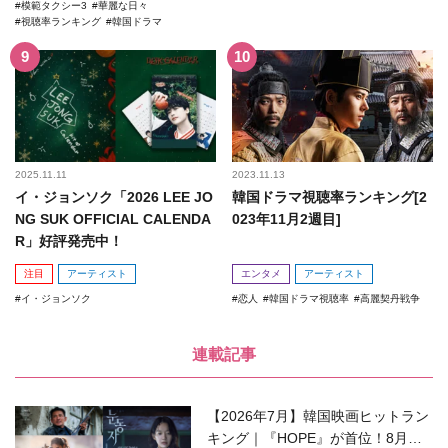
模範タクシー3
華麗な日々
視聴率ランキング
韓国ドラマ
2025.11.11
2023.11.13
イ・ジョンソク「2026 LEE JO
韓国ドラマ視聴率ランキング[2
NG SUK OFFICIAL CALENDA
023年11月2週目]
R」好評発売中！
注目
アーティスト
エンタメ
アーティスト
イ・ジョンソク
恋人
韓国ドラマ視聴率
高麗契丹戦争
連載記事
【2026年7月】韓国映画ヒットラン
キング｜『HOPE』が首位！8月公