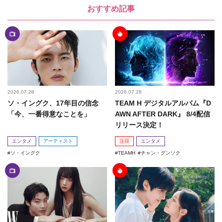
おすすめ記事
2026.07.28
2026.07.28
ソ・イングク、17年目の信念
TEAM H デジタルアルバム『D
「今、一番得意なことを」
AWN AFTER DARK』 8/4配信
リリース決定！
エンタメ
アーティスト
注目
エンタメ
ソ・イングク
TEAMH
チャン・グンソク