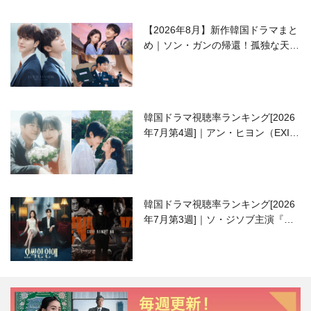
【2026年8月】新作韓国ドラマまと
め｜ソン・ガンの帰還！孤独な天才
高校生ピアニスト役
韓国ドラマ視聴率ランキング[2026
年7月第4週]｜アン・ヒヨン（EXID
ハニ）復帰作『愛が来る』に注目！
韓国ドラマ視聴率ランキング[2026
年7月第3週]｜ソ・ジソブ主演『エ
ージェント・キム』が勢い加速！