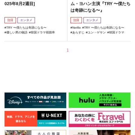
025年8月2週目]
ム・ヨハン主演『TRY 〜僕たち
は奇跡になる〜』
注目
エンタメ
注目
エンタメ
TRY 〜僕たちは奇跡になる〜
Netflix
TRY 〜僕たちは奇跡になる〜
優しい男の物語
韓国ドラマ視聴率
あらすじ
ユン・ゲサン
韓国ドラマ
1