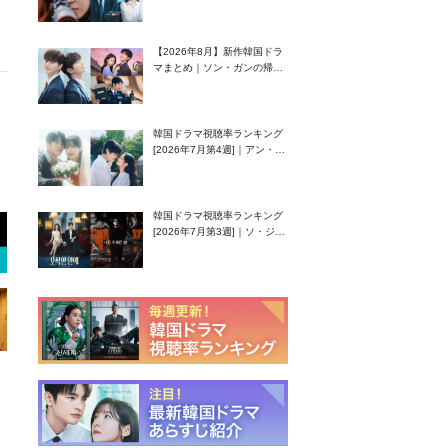
グク主演のラブコメがついに
最終回！
【2026年8月】新作韓国ドラ
マまとめ｜ソン・ガンの帰
還！孤独な天才高校生ピアニ
スト役
韓国ドラマ視聴率ランキング
[2026年7月第4週]｜アン・ヒ
ヨン（EXID ハニ）復帰作
『愛が来る』に注目！
韓国ドラマ視聴率ランキング
[2026年7月第3週]｜ソ・ジソ
ブ主演『エージェント・キ
ム』が勢い加速！