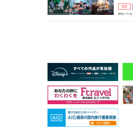
注目
50パー