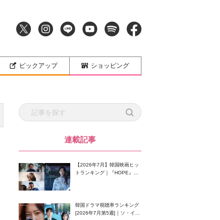
ピックアップ
ショッピング
連載記事
【2026年7月】韓国映画ヒッ
トランキング｜『HOPE』が
首位！8月公開の注目作は？
韓国ドラマ視聴率ランキング
[2026年7月第5週]｜ソ・イン