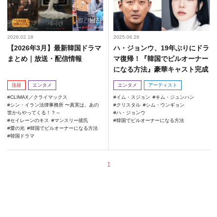
2026.02.18
2025.06.26
【2026年3月】最新韓国ドラマ
ハ・ジョンウ、19年ぶりにドラ
まとめ｜放送・配信情報
マ復帰！『韓国でビルオーナー
になる方法』豪華キャスト完成
注目
エンタメ
エンタメ
アーティスト
CLIMAX／クライマックス
イム・スジョン
キム・ジュンハン
シン・イラン法律事務所 〜真実は、あの
クリスタル
シム・ウンギョン
世からやってくる！？～
ハ・ジョンウ
セイレーンのキス
マンスリー彼氏
韓国でビルオーナーになる方法
愛の光
韓国でビルオーナーになる方法
韓国ドラマ
1