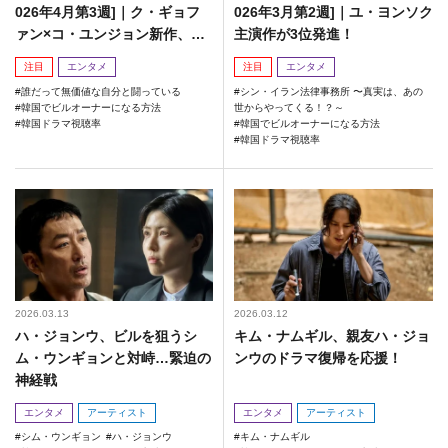
026年4月第3週]｜ク・ギョフ
026年3月第2週]｜ユ・ヨンソク
ァン×コ・ユンジョン新作、初
主演作が3位発進！
回視聴率は？
注目
エンタメ
注目
エンタメ
誰だって無価値な自分と闘っている
シン・イラン法律事務所 〜真実は、あの
韓国でビルオーナーになる方法
世からやってくる！？～
韓国ドラマ視聴率
韓国でビルオーナーになる方法
韓国ドラマ視聴率
2026.03.13
2026.03.12
ハ・ジョンウ、ビルを狙うシ
キム・ナムギル、親友ハ・ジョ
ム・ウンギョンと対峙…緊迫の
ンウのドラマ復帰を応援！
神経戦
エンタメ
アーティスト
エンタメ
アーティスト
シム・ウンギョン
ハ・ジョンウ
キム・ナムギル