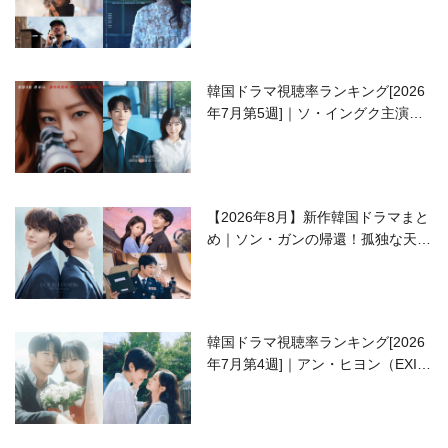
開の注目作は？
韓国ドラマ視聴率ランキング[2026
年7月第5週]｜ソ・イングク主演の
ラブコメがついに最終回！
【2026年8月】新作韓国ドラマまと
め｜ソン・ガンの帰還！孤独な天才
高校生ピアニスト役
韓国ドラマ視聴率ランキング[2026
年7月第4週]｜アン・ヒヨン（EXID
ハニ）復帰作『愛が来る』に注目！