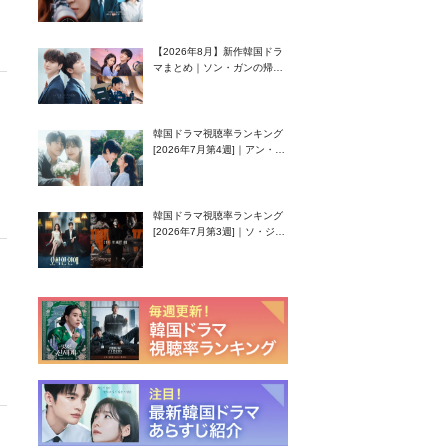
グク主演のラブコメがついに
最終回！
【2026年8月】新作韓国ドラ
マまとめ｜ソン・ガンの帰
還！孤独な天才高校生ピアニ
スト役
韓国ドラマ視聴率ランキング
[2026年7月第4週]｜アン・ヒ
ヨン（EXID ハニ）復帰作
『愛が来る』に注目！
韓国ドラマ視聴率ランキング
[2026年7月第3週]｜ソ・ジソ
ブ主演『エージェント・キ
ム』が勢い加速！