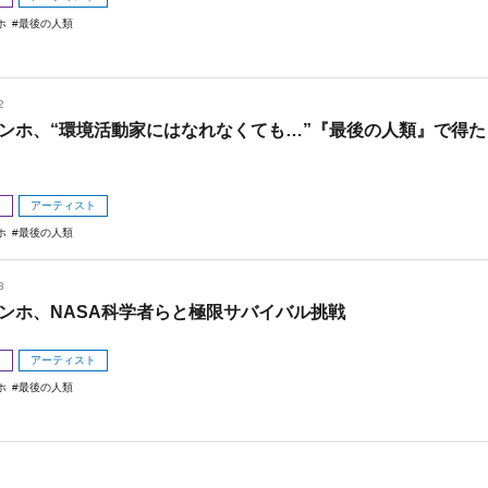
ホ
最後の人類
2
ンホ、“環境活動家にはなれなくても…”『最後の人類』で得た
メ
アーティスト
ホ
最後の人類
3
ンホ、NASA科学者らと極限サバイバル挑戦
メ
アーティスト
ホ
最後の人類