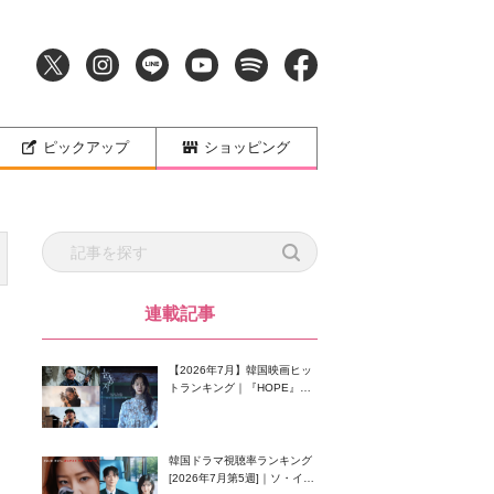
ピックアップ
ショッピング
連載記事
【2026年7月】韓国映画ヒッ
トランキング｜『HOPE』が
首位！8月公開の注目作は？
韓国ドラマ視聴率ランキング
[2026年7月第5週]｜ソ・イン