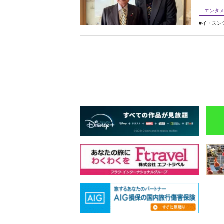
エンタ
イ・スン