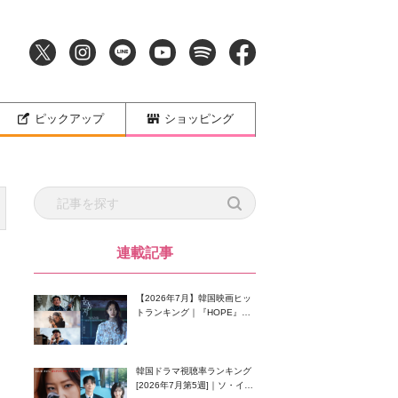
ピックアップ
ショッピング
連載記事
【2026年7月】韓国映画ヒッ
トランキング｜『HOPE』が
首位！8月公開の注目作は？
韓国ドラマ視聴率ランキング
[2026年7月第5週]｜ソ・イン