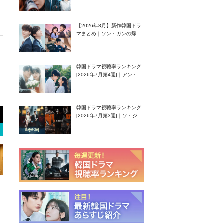
グク主演のラブコメがついに
最終回！
【2026年8月】新作韓国ドラ
マまとめ｜ソン・ガンの帰
還！孤独な天才高校生ピアニ
スト役
韓国ドラマ視聴率ランキング
[2026年7月第4週]｜アン・ヒ
ヨン（EXID ハニ）復帰作
『愛が来る』に注目！
韓国ドラマ視聴率ランキング
[2026年7月第3週]｜ソ・ジソ
ブ主演『エージェント・キ
ム』が勢い加速！