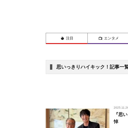
注目
エンタメ
思いっきりハイキック！記事一
2025.11.2
『思い
悼