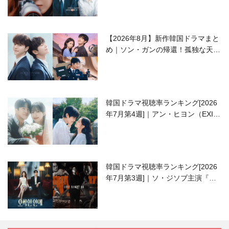
【2026年8月】新作韓国ドラマまと
め｜ソン・ガンの帰還！孤独な天才
高校生ピアニスト役
韓国ドラマ視聴率ランキング[2026
年7月第4週]｜アン・ヒヨン（EXID
ハニ）復帰作『愛が来る』に注目！
韓国ドラマ視聴率ランキング[2026
年7月第3週]｜ソ・ジソブ主演『エ
ージェント・キム』が勢い加速！