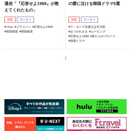
通信「『応答せよ1988』が教
の愛に泣ける韓国ドラマ5選
えてくれたもの」
注目
エンタメ
注目
エンタメ
+han
プラスハン
応答せよ1988
ウ・ヨンウ弁護士は天才肌
韓国雑貨
韓国食器
おつかれさま
ムービング
応答せよ1988
私たちのブルース
韓国ドラマ
1