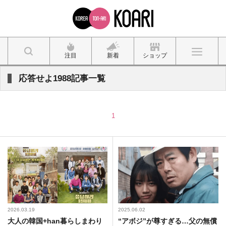
注目
新着
ショップ
応答せよ1988記事一覧
1
2026.03.19
2025.06.02
大人の韓国+han暮らしまわり
“アボジ”が尊すぎる…父の無償