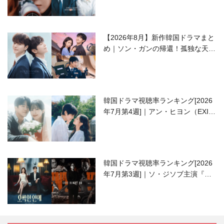
【2026年8月】新作韓国ドラマまと
め｜ソン・ガンの帰還！孤独な天才
高校生ピアニスト役
韓国ドラマ視聴率ランキング[2026
年7月第4週]｜アン・ヒヨン（EXID
ハニ）復帰作『愛が来る』に注目！
韓国ドラマ視聴率ランキング[2026
年7月第3週]｜ソ・ジソブ主演『エ
ージェント・キム』が勢い加速！