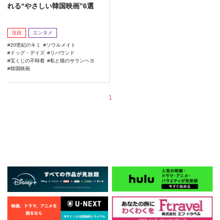
れる“やさしい韓国映画”6選
注目
エンタメ
20世紀のキミ
ソウルメイト
ドッグ・デイズ
リバウンド
宝くじの不時着
私と猫のサランヘヨ
韓国映画
1