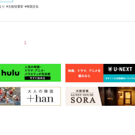
より
大統領選挙
韓国文化
1