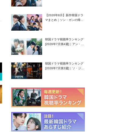
グク主演のラブコメがついに
最終回！
【2026年8月】新作韓国ドラ
マまとめ｜ソン・ガンの帰
還！孤独な天才高校生ピアニ
スト役
韓国ドラマ視聴率ランキング
[2026年7月第4週]｜アン・ヒ
ヨン（EXID ハニ）復帰作
『愛が来る』に注目！
韓国ドラマ視聴率ランキング
[2026年7月第3週]｜ソ・ジソ
ブ主演『エージェント・キ
ム』が勢い加速！