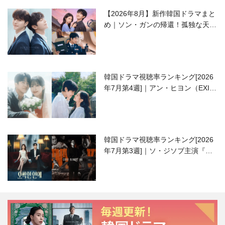
【2026年8月】新作韓国ドラマまと
め｜ソン・ガンの帰還！孤独な天才
高校生ピアニスト役
韓国ドラマ視聴率ランキング[2026
年7月第4週]｜アン・ヒヨン（EXID
ハニ）復帰作『愛が来る』に注目！
韓国ドラマ視聴率ランキング[2026
年7月第3週]｜ソ・ジソブ主演『エ
ージェント・キム』が勢い加速！