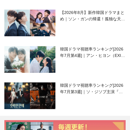
【2026年8月】新作韓国ドラマまと
め｜ソン・ガンの帰還！孤独な天才
高校生ピアニスト役
韓国ドラマ視聴率ランキング[2026
年7月第4週]｜アン・ヒヨン（EXID
ハニ）復帰作『愛が来る』に注目！
韓国ドラマ視聴率ランキング[2026
年7月第3週]｜ソ・ジソブ主演『エ
ージェント・キム』が勢い加速！