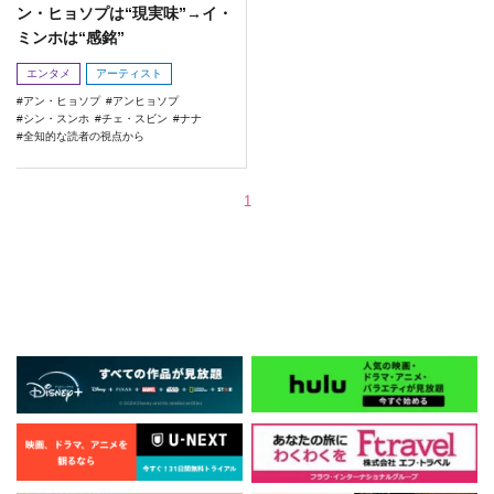
ン・ヒョソプは“現実味”→イ・
ミンホは“感銘”
エンタメ
アーティスト
アン・ヒョソプ
アンヒョソプ
シン・スンホ
チェ・スビン
ナナ
全知的な読者の視点から
1