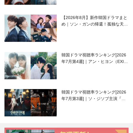
【2026年8月】新作韓国ドラマまと
め｜ソン・ガンの帰還！孤独な天才
高校生ピアニスト役
韓国ドラマ視聴率ランキング[2026
年7月第4週]｜アン・ヒヨン（EXID
ハニ）復帰作『愛が来る』に注目！
韓国ドラマ視聴率ランキング[2026
年7月第3週]｜ソ・ジソブ主演『エ
ージェント・キム』が勢い加速！