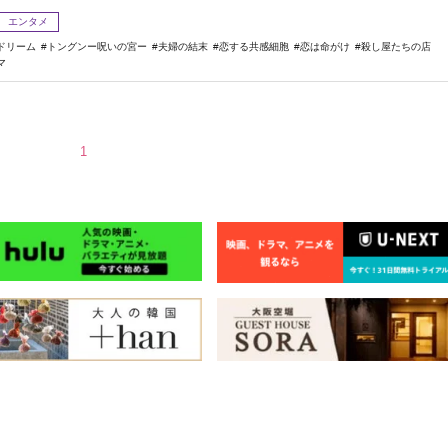
エンタメ
ドリーム
トングンー呪いの宮ー
夫婦の結末
恋する共感細胞
恋は命がけ
殺し屋たちの店
マ
1