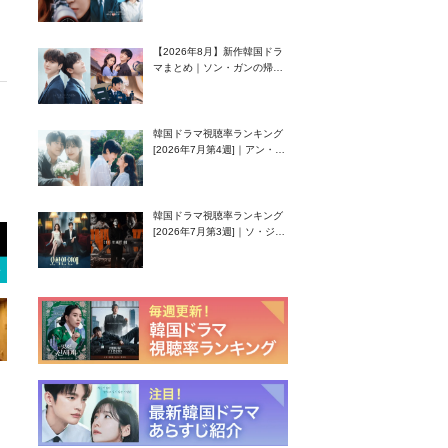
グク主演のラブコメがついに
最終回！
【2026年8月】新作韓国ドラ
マまとめ｜ソン・ガンの帰
還！孤独な天才高校生ピアニ
スト役
韓国ドラマ視聴率ランキング
[2026年7月第4週]｜アン・ヒ
ヨン（EXID ハニ）復帰作
『愛が来る』に注目！
韓国ドラマ視聴率ランキング
[2026年7月第3週]｜ソ・ジソ
ブ主演『エージェント・キ
ム』が勢い加速！