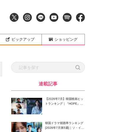
ピックアップ
ショッピング
連載記事
【2026年7月】韓国映画ヒッ
トランキング｜『HOPE』が
首位！8月公開の注目作は？
韓国ドラマ視聴率ランキング
[2026年7月第5週]｜ソ・イン