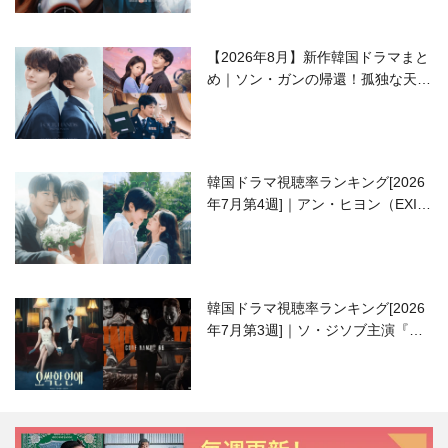
【2026年8月】新作韓国ドラマまと
め｜ソン・ガンの帰還！孤独な天才
高校生ピアニスト役
韓国ドラマ視聴率ランキング[2026
年7月第4週]｜アン・ヒヨン（EXID
ハニ）復帰作『愛が来る』に注目！
韓国ドラマ視聴率ランキング[2026
年7月第3週]｜ソ・ジソブ主演『エ
ージェント・キム』が勢い加速！