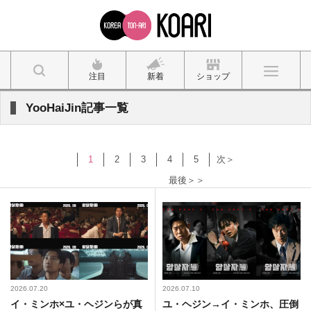
注目
新着
ショップ
YooHaiJin記事一覧
1
2
3
4
5
次＞
最後＞＞
2026.07.20
2026.07.10
イ・ミンホ×ユ・ヘジンらが真
ユ・ヘジン→イ・ミンホ、圧倒