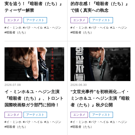
実を追う！『暗殺者（たち）』
的存在感！『暗殺者（たち）』
ティーザー解禁
で描く真実への執念
エンタメ
アーティスト
エンタメ
アーティスト
イ・ミンホ
パク・ヘイル
ユ・ヘジン
イ・ミンホ
パク・ヘイル
ユ・ヘジン
暗殺者（たち）
暗殺者（たち）
2026.07.08
2026.06.30
イ・ミンホ＆ユ・ヘジン主演
“文世光事件”を初映画化…イ・
『暗殺者（たち）』、トロント
ミンホ＆ユ・ヘジン主演『暗殺
国際映画祭ガラ部門に招待！
者（たち）』秋夕公開
エンタメ
アーティスト
エンタメ
アーティスト
イ・ミンホ
パク・ヘイル
ユ・ヘジン
イ・ミンホ
パク・ヘイル
ユ・ヘジン
暗殺者（たち）
暗殺者（たち）