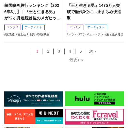
韓国映画興行ランキング【202
『王と生きる男』1475万人突
6年3月】｜『王と生きる男』
破で歴代3位に…止まらぬ快進
が“2ヶ月連続首位のメガヒッ
撃
ト”
エンタメ
アーティスト
エンタメ
アーティスト
三悪道
王と生きる男
韓国映画
パク・ジフン
ユ・ヘジン
王と生きる男
1
2
3
4
5
次＞
最後＞＞