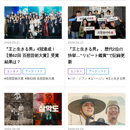
2026.05.11
2026.04.13
『王と生きる男』4冠達成！
『王と生きる男』、歴代2位の
【第62回 百想芸術大賞】受賞
快挙…“リピート鑑賞”で記録更
結果は？
新
エンタメ
アーティスト
エンタメ
アーティスト
百想芸術大賞
第62回 百想芸術大賞
パク・ジフン
ユ・ヘジン
王と生きる男
2026.04.08
2026.03.23