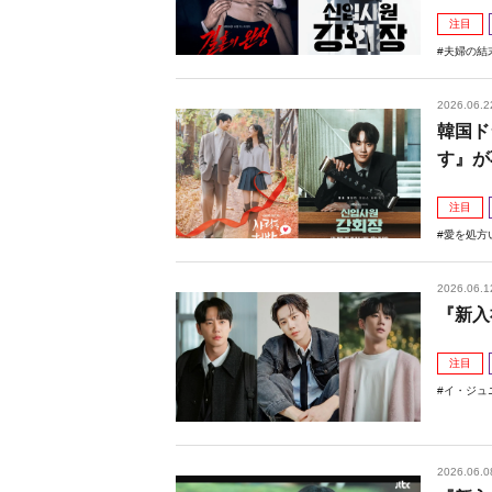
注目
夫婦の結
2026.06.2
韓国ド
す』が
注目
愛を処方
2026.06.1
『新入
注目
イ・ジュ
2026.06.0