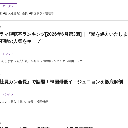
エンタメ
末
新入社員カン会長
韓国ドラマ視聴率
2
ラマ視聴率ランキング[2026年6月第3週]｜『愛を処方いたしま
不動の人気をキープ！
エンタメ
いたします
新入社員カン会長
視聴率ランキング
韓国ドラマ
2
社員カン会長』で話題！韓国俳優イ・ジュニョンを徹底解剖
エンタメ
ニョン
新入社員カン会長
韓国俳優
8