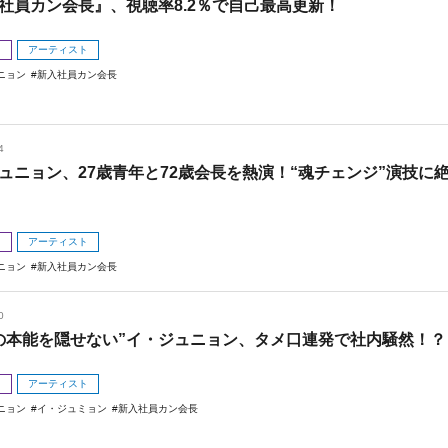
社員カン会長』、視聴率8.2％で自己最高更新！
メ
アーティスト
ニョン
新入社員カン会長
4
ュニョン、27歳青年と72歳会長を熱演！“魂チェンジ”演技に
メ
アーティスト
ニョン
新入社員カン会長
0
の本能を隠せない”イ・ジュニョン、タメ口連発で社内騒然！？
メ
アーティスト
ニョン
イ・ジュミョン
新入社員カン会長