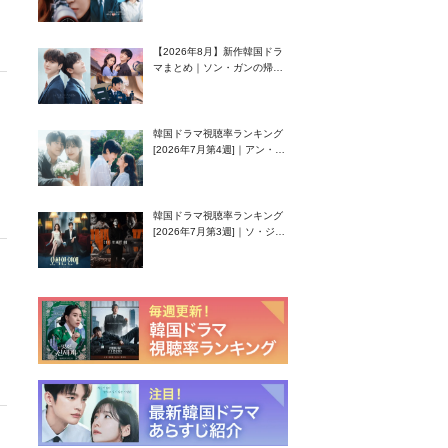
グク主演のラブコメがついに
最終回！
【2026年8月】新作韓国ドラ
マまとめ｜ソン・ガンの帰
還！孤独な天才高校生ピアニ
スト役
韓国ドラマ視聴率ランキング
[2026年7月第4週]｜アン・ヒ
ヨン（EXID ハニ）復帰作
『愛が来る』に注目！
韓国ドラマ視聴率ランキング
[2026年7月第3週]｜ソ・ジソ
ブ主演『エージェント・キ
ム』が勢い加速！