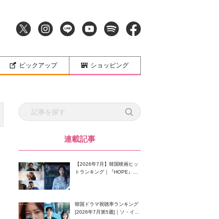
ピックアップ
ショッピング
連載記事
【2026年7月】韓国映画ヒッ
トランキング｜『HOPE』が
首位！8月公開の注目作は？
韓国ドラマ視聴率ランキング
[2026年7月第5週]｜ソ・イン