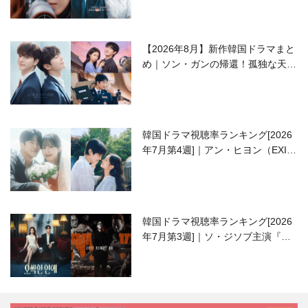
【2026年8月】新作韓国ドラマまと
め｜ソン・ガンの帰還！孤独な天才
高校生ピアニスト役
韓国ドラマ視聴率ランキング[2026
年7月第4週]｜アン・ヒヨン（EXID
ハニ）復帰作『愛が来る』に注目！
韓国ドラマ視聴率ランキング[2026
年7月第3週]｜ソ・ジソブ主演『エ
ージェント・キム』が勢い加速！