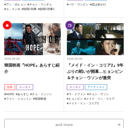
アン・ボヒョン
チョン・ウンチェ
パク・ウンビン
恋は命がけ
ユ・スンホ
財閥×刑事
財閥×刑事2
2026.08.06
2026.08.06
韓国映画『HOPE』あらすじ紹
『メイド・イン・コリア2』9年
介
ぶりの戦いが開幕…ヒョンビン
＆チョン・ウソンが激突
注目
エンタメ
エンタメ
アーティスト
HOPE
あらすじ
チョ・インソン
ウ・ドファン
チョン・ウソン
ファン・ジョンミン
韓国映画
ヒョンビン
メイド・イン・コリア
メイド・イン・コリア2
and more