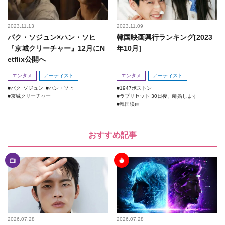
2023.11.13
2023.11.09
パク・ソジュン×ハン・ソヒ
韓国映画興行ランキング[2023
『京城クリーチャー』12月にN
年10月]
etflix公開へ
エンタメ
アーティスト
エンタメ
アーティスト
パク･ソジュン
ハン・ソヒ
1947ボストン
京城クリーチャー
ラブリセット 30日後、離婚します
韓国映画
おすすめ記事
2026.07.28
2026.07.28