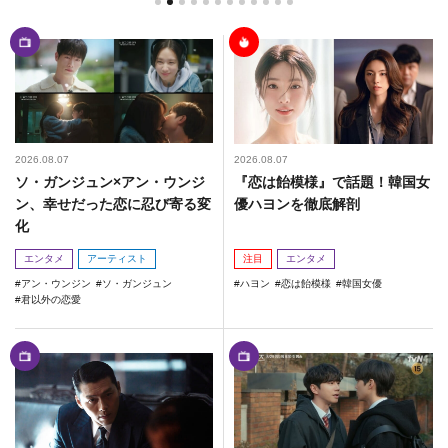
2026.08.07
2026.08.07
ソ・ガンジュン×アン・ウンジ
『恋は飴模様』で話題！韓国女
ン、幸せだった恋に忍び寄る変
優ハヨンを徹底解剖
化
エンタメ
アーティスト
注目
エンタメ
アン・ウンジン
ソ・ガンジュン
ハヨン
恋は飴模様
韓国女優
君以外の恋愛