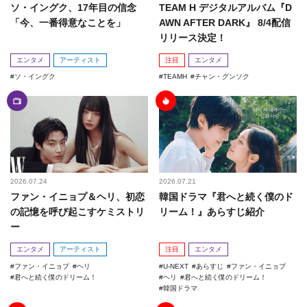
ソ・イングク、17年目の信念
TEAM H デジタルアルバム『D
「今、一番得意なことを」
AWN AFTER DARK』 8/4配信
リリース決定！
エンタメ
アーティスト
注目
エンタメ
ソ・イングク
TEAMH
チャン・グンソク
2026.07.24
2026.07.21
ファン・イニョプ＆ヘリ、初恋
韓国ドラマ『君へと続く僕のド
の記憶を呼び起こすケミストリ
リーム！』あらすじ紹介
ー
エンタメ
アーティスト
注目
エンタメ
ファン・イニョプ
ヘリ
U-NEXT
あらすじ
ファン・イニョプ
君へと続く僕のドリーム！
ヘリ
君へと続く僕のドリーム！
韓国ドラマ