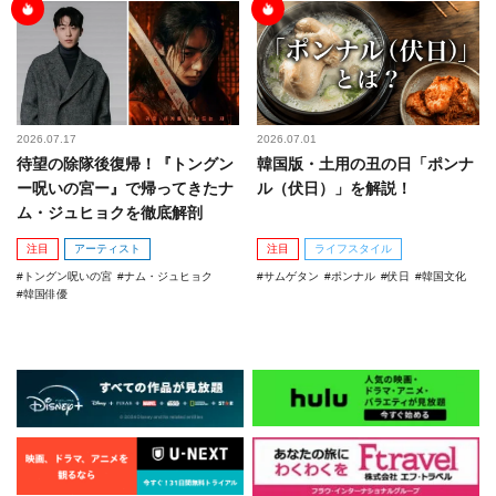
2026.07.17
2026.07.01
待望の除隊後復帰！『トングン
韓国版・土用の丑の日「ポンナ
ー呪いの宮ー』で帰ってきたナ
ル（伏日）」を解説！
ム・ジュヒョクを徹底解剖
注目
アーティスト
注目
ライフスタイル
トングン呪いの宮
ナム・ジュヒョク
サムゲタン
ポンナル
伏日
韓国文化
韓国俳優