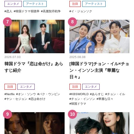
エンタメ
アーティスト
注目
アーティスト
恋人
韓国ドラマ視聴率
高麗契丹戦争
イ・ジョンソク
2026.07.03
2025.08.08
韓国ドラマ『恋は命がけ』あら
[韓国ドラマ]チョン・イル×チョ
すじ紹介
ン・インソン主演『華麗な
日々』
注目
エンタメ
注目
エンタメ
Netflix
オン・ソンウ
パク・ウンビン
KBSWORLD
あらすじ
チョン・イル
ヤン・セジョン
恋は命がけ
チョン・インソン
華麗な日々
韓国ドラマ