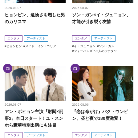
2026.08.07
2026.08.07
ヒョンビン、危険さを増した男
ソン・ガン×イ・ジュニョン、
のカリスマ
才能が引き裂く友情
エンタメ
アーティスト
エンタメ
アーティスト
ヒョンビン
メイド・イン・コリア
イ・ジュニョン
ソン・ガン
フォーハンズ 〜2人のソナタ〜
2026.08.07
2026.08.06
アン・ボヒョン主演『財閥×刑
『恋は命がけ』パク・ウンビ
事2』本日スタート！ユ・スン
ン、昼と夜で180度激変！
ホら豪華特別出演にも注目
エンタメ
アーティスト
エンタメ
アーティスト