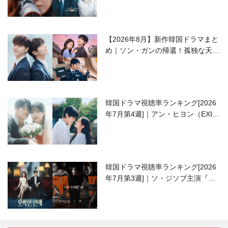
【2026年8月】新作韓国ドラマまと
め｜ソン・ガンの帰還！孤独な天才
高校生ピアニスト役
韓国ドラマ視聴率ランキング[2026
年7月第4週]｜アン・ヒヨン（EXID
ハニ）復帰作『愛が来る』に注目！
韓国ドラマ視聴率ランキング[2026
年7月第3週]｜ソ・ジソブ主演『エ
ージェント・キム』が勢い加速！