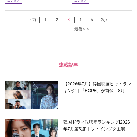
エンタメ
エンタメ
＜前
1
2
3
4
5
次＞
最後＞＞
連載記事
【2026年7月】韓国映画ヒットラン
キング｜『HOPE』が首位！8月公
開の注目作は？
韓国ドラマ視聴率ランキング[2026
年7月第5週]｜ソ・イングク主演の
ラブコメがついに最終回！