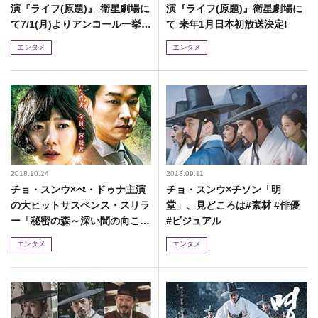
演『ライフ(原題)』 衛星劇場に
演『ライフ(原題)』衛星劇場に
て7/1(月)よりアンコール一挙放
て 来年1月日本初放送決定!
送!
エンタメ
エンタメ
2018.10.24
2018.09.11
チョ・スンウ×ぺ・ドゥナ主演
チョ・スンウ×チソン「明
の大ヒットサスペンス・スリラ
堂」、見どころは#素材 #俳優
ー「秘密の森～深い闇の向こう
#ビジュアル
に～」DVDが全国でレンタル開
エンタメ
エンタメ
始!