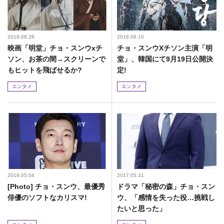
2018.08.28
2018.08.10
映画「明堂」チョ・スンウxチ
チョ・スンウXチソン主演「明
ソン、お茶の間→スクリーンで
堂」、韓国にて9月19日公開決
もヒットを飛ばせるか?
定!
エンタメ
エンタメ
2018.05.04
2017.05.31
[Photo] チョ・スンウ、最優秀
ドラマ「秘密の森」チョ・スン
俳優のソフトなカリスマ!
ウ、「感情を失った役…挑戦し
たいと思った」