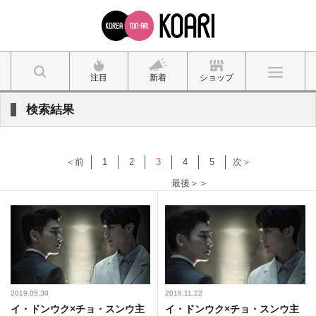
注目
新着
ショップ
検索結果
＜前
1
2
3
4
5
次＞
最後＞＞
2019.05.30
2018.11.22
イ・ドンウク×チョ・スンウ主
イ・ドンウク×チョ・スンウ主