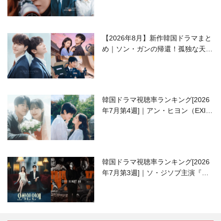
【2026年8月】新作韓国ドラマまと
め｜ソン・ガンの帰還！孤独な天才
高校生ピアニスト役
韓国ドラマ視聴率ランキング[2026
年7月第4週]｜アン・ヒヨン（EXID
ハニ）復帰作『愛が来る』に注目！
韓国ドラマ視聴率ランキング[2026
年7月第3週]｜ソ・ジソブ主演『エ
ージェント・キム』が勢い加速！