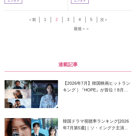
エンタメ
エンタメ
＜前
1
2
3
4
5
次＞
最後＞＞
連載記事
【2026年7月】韓国映画ヒットラン
キング｜『HOPE』が首位！8月公
開の注目作は？
韓国ドラマ視聴率ランキング[2026
年7月第5週]｜ソ・イングク主演の
ラブコメがついに最終回！