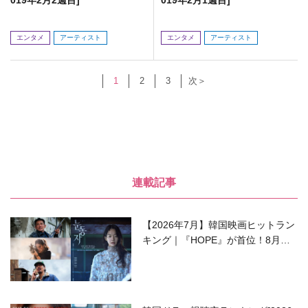
エンタメ
アーティスト
エンタメ
アーティスト
1
2
3
次＞
連載記事
【2026年7月】韓国映画ヒットラン
キング｜『HOPE』が首位！8月公
開の注目作は？