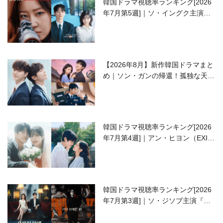
韓国ドラマ視聴率ランキング[2026
年7月第5週]｜ソ・イングク主演の
ラブコメがついに最終回！
【2026年8月】新作韓国ドラマまと
め｜ソン・ガンの帰還！孤独な天才
高校生ピアニスト役
韓国ドラマ視聴率ランキング[2026
年7月第4週]｜アン・ヒヨン（EXID
ハニ）復帰作『愛が来る』に注目！
韓国ドラマ視聴率ランキング[2026
年7月第3週]｜ソ・ジソブ主演『エ
ージェント・キム』が勢い加速！