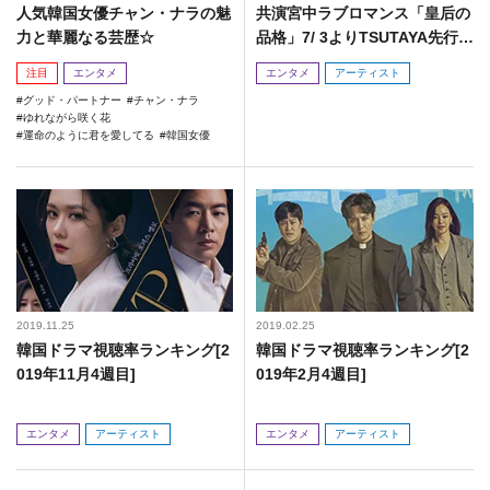
人気韓国女優チャン・ナラの魅
共演宮中ラブロマンス「皇后の
力と華麗なる芸歴☆
品格」7/ 3よりTSUTAYA先行で
DVDレンタル&発売開始!
注目
エンタメ
エンタメ
アーティスト
グッド・パートナー
チャン・ナラ
ゆれながら咲く花
運命のように君を愛してる
韓国女優
2019.11.25
2019.02.25
韓国ドラマ視聴率ランキング[2
韓国ドラマ視聴率ランキング[2
019年11月4週目]
019年2月4週目]
エンタメ
アーティスト
エンタメ
アーティスト