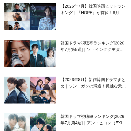
【2026年7月】韓国映画ヒットラン
キング｜『HOPE』が首位！8月公
開の注目作は？
韓国ドラマ視聴率ランキング[2026
年7月第5週]｜ソ・イングク主演の
ラブコメがついに最終回！
【2026年8月】新作韓国ドラマまと
め｜ソン・ガンの帰還！孤独な天才
高校生ピアニスト役
韓国ドラマ視聴率ランキング[2026
年7月第4週]｜アン・ヒヨン（EXID
ハニ）復帰作『愛が来る』に注目！