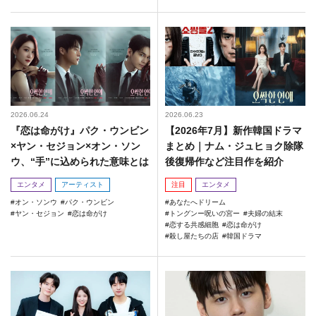
2026.06.24
2026.06.23
『恋は命がけ』パク・ウンビン
【2026年7月】新作韓国ドラマ
×ヤン・セジョン×オン・ソン
まとめ｜ナム・ジュヒョク除隊
ウ、“手”に込められた意味とは
後復帰作など注目作を紹介
エンタメ
アーティスト
注目
エンタメ
オン・ソンウ
パク・ウンビン
あなたへドリーム
ヤン・セジョン
恋は命がけ
トングンー呪いの宮ー
夫婦の結末
恋する共感細胞
恋は命がけ
殺し屋たちの店
韓国ドラマ