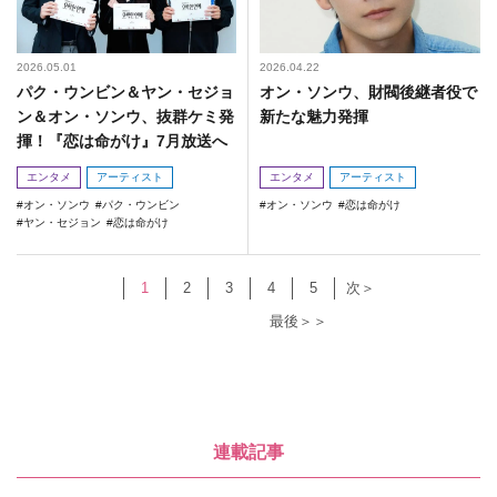
2026.05.01
2026.04.22
パク・ウンビン＆ヤン・セジョ
オン・ソンウ、財閥後継者役で
ン＆オン・ソンウ、抜群ケミ発
新たな魅力発揮
揮！『恋は命がけ』7月放送へ
エンタメ
アーティスト
エンタメ
アーティスト
オン・ソンウ
パク・ウンビン
オン・ソンウ
恋は命がけ
ヤン・セジョン
恋は命がけ
1
2
3
4
5
次＞
最後＞＞
連載記事