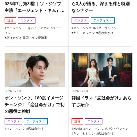
026年7月第3週]｜ソ・ジソブ
ら3人が語る、深まる絆と特別
主演『エージェント・キム』が
なシナジー
勢い加速！
注目
エンタメ
エンタメ
アーティスト
エージェント・キム：リアクティべーテ
オン・ソンウ
パク・ウンビン
ィッド
ヤン・セジョン
恋は命がけ
恋は命がけ.韓国ドラマ視聴率
2026.07.03
2026.07.03
オン・ソンウ、180度イメージ
韓国ドラマ『恋は命がけ』あら
チェンジ！『恋は命がけ』で初
すじ紹介
の悪役に挑戦
エンタメ
アーティスト
注目
エンタメ
オン・ソンウ
恋は命がけ
Netflix
オン・ソンウ
パク・ウンビン
ヤン・セジョン
恋は命がけ