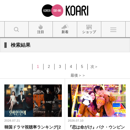
注目
新着
ショップ
検索結果
1
2
3
4
5
次＞
最後＞＞
2026.07.21
2026.07.10
韓国ドラマ視聴率ランキング[2
『恋は命がけ』パク・ウンビン